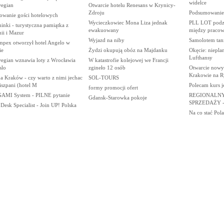
widelce
egian
Otwarcie hotelu Renesans w Krynicy-
Zdroju
Podsumowanie 
owanie gości hotelowych
Wycieczkowiec Mona Liza jednak
PLL LOT podzi
nki - turystyczna pamiątka z
ewakuowany
między praco
ii i Mazur
Wyjazd na niby
Samolotem tani
mpex otworzył hotel Angelo w
ie
Żydzi okupują obóz na Majdanku
Okęcie: niepl
Lufthansy
egian wznawia loty z Wrocławia
W katastrofie kolejowej we Francji
slo
zgineło 12 osób
Otwarcie nowy
Krakowie na 
a Kraków - czy warto z nimi jechac
SOL-TOURS
szpani (hotel M
Polecam kurs 
formy promocji ofert
AMI System - PILNE pytanie
REGIONALN
Gdansk-Starowka pokoje
SPRZEDAŻY 
Desk Specialist - Join UP! Polska
Na co stać Pol