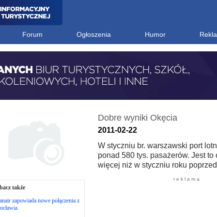
Forum
Ogłoszenia
Humor
Rekl
Dobre wyniki Okęcia
2011-02-22
W styczniu br. warszawski port lot
ponad 580 tys. pasażerów. Jest to
więcej niż w styczniu roku poprzed
r e k l a m a
bacz także
nair zapowiada nowe połączenia z
ocławia