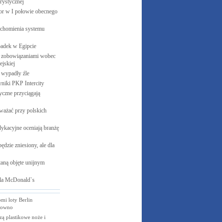
rystycznej
cor w I połowie obecnego
uchomienia systemu
padek w
Egipcie
 zobowiązaniami wobec
jskiej
e wypadły
źle
yniki PKP
Intercity
czne przyciągają
ważać przy polskich
ykacyjne oceniają branżę
ędzie zniesiony, ale dla
aną objęte unijnym
la
McDonald`s
mi loty Berlin
Kowno
zą plastikowe noże i