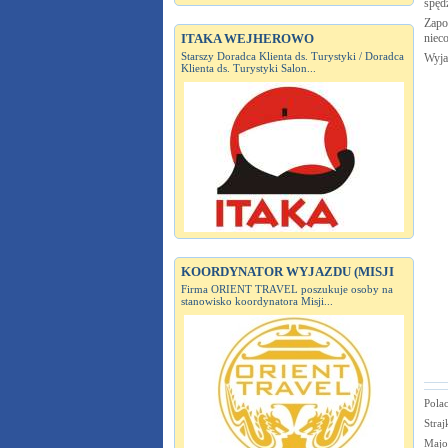
spęd
Zapo
ITAKA WEJHEROWO
niec
Starszy Doradca Klienta ds. Turystyki / Doradca
Wyja
Klienta ds. Turystyki Salon...
KOORDYNATOR WYJAZDU (MISJI
Firma ORIENT TRAVEL poszukuje osoby na
stanowisko koordynatora Misji...
Polac
Straj
Majo