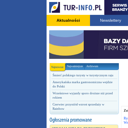
Aktualności
Newslettery
Najważniejsze
Archiwum
Najnowsze
Śmierć polskiego turysty w turystycznym raju
Amerykańska marka gastronomiczna wejdzie
do Polski
Wrześniowe wyjazdy sporo droższe niż przed
rokiem
Czerwiec przyniósł wzrost sprzedaży w
Rainbow
Zo
Rya
Wr