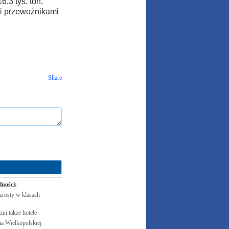
6,3 tys. ton.
mi przewoźnikami
Share
lności:
zrosty w klasach
żni także
hotele
 Wielkopolskiej