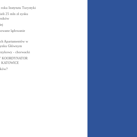
roku Instytutu Turystyki
eli 25 mln zł zysku
wników
ej
anowane lądowanie
ch Apartamentów w
Rynku Głównym
jezykowy - chorwacki
Y KOORDYNATOR
- KATOWICE
aków?