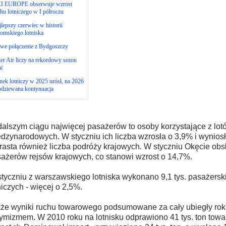
I EUROPE obserwuje wzrost
hu lotniczego w I półroczu
lepszy czerwiec w historii
omskiego lotniska
we połączenie z Bydgoszczy
er Air liczy na rekordowy sezon
ni
ek lotniczy w 2025 urósł, na 2026
odziewana kontynuacja
alszym ciągu najwięcej pasażerów to osoby korzystające z lot
dzynarodowych. W styczniu ich liczba wzrosła o 3,9% i wyniosł
asta również liczba podróży krajowych. W styczniu Okęcie obsł
ażerów rejsów krajowych, co stanowi wzrost o 14,7%.
tyczniu z warszawskiego lotniska wykonano 9,1 tys. pasażerski
niczych - więcej o 2,5%.
że wyniki ruchu towarowego podsumowane za cały ubiegły ro
ymizmem. W 2010 roku na lotnisku odprawiono 41 tys. ton towa