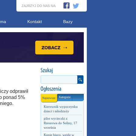
ZAJRZYJ DO NAS NA:
ama
Kontakt
Bazy
niczy odprawił
 o ponad 5%
Kategorie
Najnowsze
niego.
Kierownik wypoczynku
dzieci i młodzieży
pilot wycieczki z
Rzeszowa do Soliny, 17
września
Kupię biuro, wejdę w