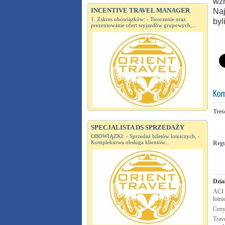
wzr
INCENTIVE TRAVEL MANAGER
Naj
1. Zakres obowiązków: - Tworzenie oraz
byl
prezentowanie ofert wyjazdów grupowych,...
Treś
SPECJALISTA DS SPRZEDAŻY
OBOWIĄZKI: - Sprzedaż biletów lotniczych, -
Kompleksowa obsługa klientów...
Reg
Dzia
ACI 
lotn
Ceny
Trav