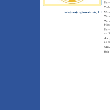
Norw
Zach
dodaj swoje ogłoszenie tutaj [+]
Warmi
Warm
Wari
Pilźn
Norw
do O
skarp
do Hi
ORIG
Help 