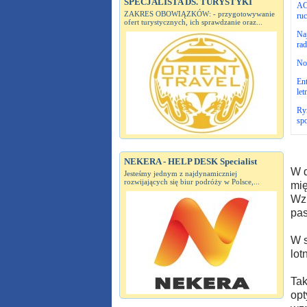
SPECJALISTA DS. TURYSTYKI
AC
ZAKRES OBOWIĄZKÓW: - przygotowywanie
ruc
ofert turystycznych, ich sprawdzanie oraz...
Naj
rad
No
Ent
let
Ryn
sp
NEKERA - HELP DESK Specialist
W d
Jesteśmy jednym z najdynamiczniej
rozwijających się biur podróży w Polsce,...
mię
Wzr
pas
W s
lot
Tak
opt