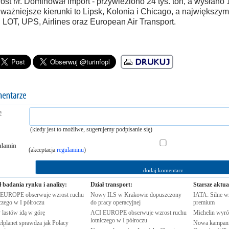
ost r/r. Dominował import - przywieziono 24 tys. ton, a wysłano 1
ważniejsze kierunki to Lipsk, Kolonia i Chicago, a największy
i LOT, UPS, Airlines oraz European Air Transport.
ć
(kiedy jest to możliwe, sugerujemy podpisanie się)
ulamin
(akceptacja
regulaminu
)
ł badania rynku i analizy:
Dział transport:
Starsze aktua
EUROPE obserwuje wzrost ruchu
Nowy ILS w Krakowie dopuszczony
IATA: Silne w
iczego w I
półroczu
do pracy
operacyjnej
premium
 lastów idą w
górę
ACI EUROPE obserwuje wzrost ruchu
Michelin wyró
lotniczego w I
półroczu
elplanet sprawdza jak Polacy
Nowa kampania