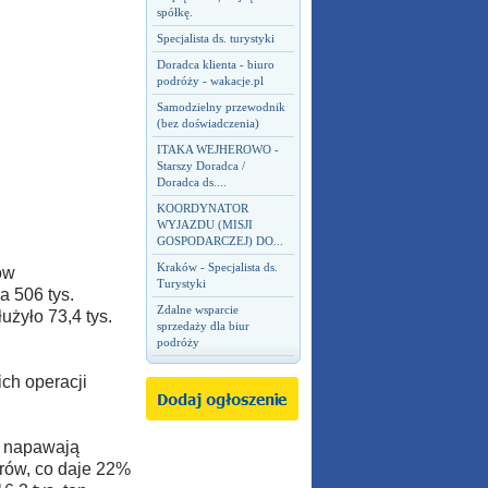
spółkę.
Specjalista ds. turystyki
Doradca klienta - biuro
podróży - wakacje.pl
Samodzielny przewodnik
(bez doświadczenia)
ITAKA WEJHEROWO -
Starszy Doradca /
Doradca ds....
KOORDYNATOR
WYJAZDU (MISJI
GOSPODARCZEJ) DO...
Kraków - Specjalista ds.
ów
Turystyki
a 506 tys.
Zdalne wsparcie
użyło 73,4 tys.
sprzedaży dla biur
podróży
ch operacji
k napawają
rów, co daje 22%