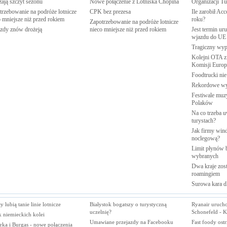
zają szczyt
sezonu
Nowe połączenie z Lotniska
Chopina
Organizacji
Tu
trzebowanie na podróże lotnicze
CPK bez
prezesa
Ile zarobił Ac
o mniejsze niż przed
rokiem
roku?
Zapotrzebowanie na podróże lotnicze
zdy znów
drożeją
nieco mniejsze niż przed
rokiem
Jest termin ur
wjazdu do
UE
Tragiczny wy
Kolejni OTA z
Komisji
Europe
Foodtrucki ni
Rekordowe w
Festiwale muzy
Polaków
Na co trzeba u
turystach?
Jak firmy wind
noclegową?
Limit płynów b
wybranych
Dwa kraje zost
roamingiem
Surowa kara d
y lubią tanie linie lotnicze
Białystok bogatszy o turystyczną
Ryanair urucho
uczelnię?
Schonefeld - 
k niemieckich kolei
Umawiane przejazdy na Facebooku
Fast foody ostr
rka i Burgas - nowe połączenia