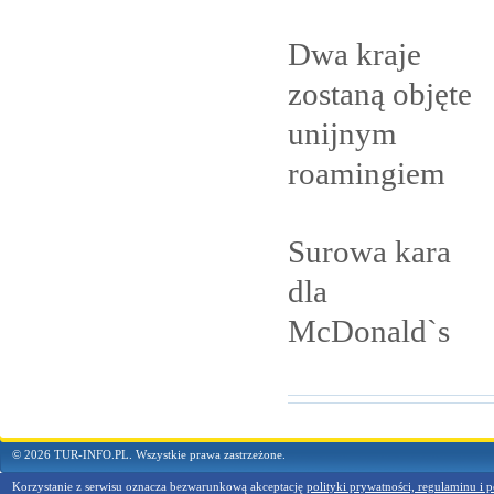
Dwa kraje
zostaną objęte
unijnym
roamingiem
Surowa kara
dla
McDonald`s
© 2026 TUR-INFO.PL. Wszystkie prawa zastrzeżone.
Korzystanie z serwisu oznacza bezwarunkową akceptację
polityki prywatności, regulaminu i p