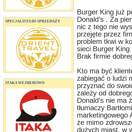
Burger King już p
Donald’s . Za pi
SPECJALISTA DS SPRZEDAŻY
nic z tego nie wys
przejęte przez fi
problem tkwi w k
sieci Burger King 
Brak firmie dobre
Kto ma być klien
zabiegać o ludzi 
ITAKA WEJHEROWO
przyznać do swoi
zależy od dobreg
Donald’s nie ma 
tłumaczy Bartłomi
marketingowego A
że mimo zdrowsze
dużych miast, w 