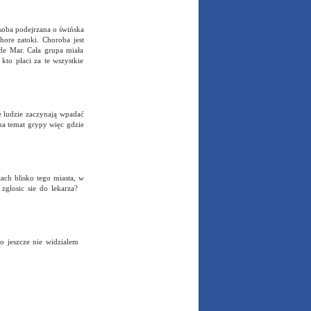
osoba podejrzana o świńska
hore zatoki. Choroba jest
de Mar. Cała grupa miała
to płaci za te wszystkie
e ludzie zaczynają wpadać
na temat grypy więc gdzie
ach blisko tego miasta, w
 zglosic sie do lekarza?
 to jeszcze nie widzialem