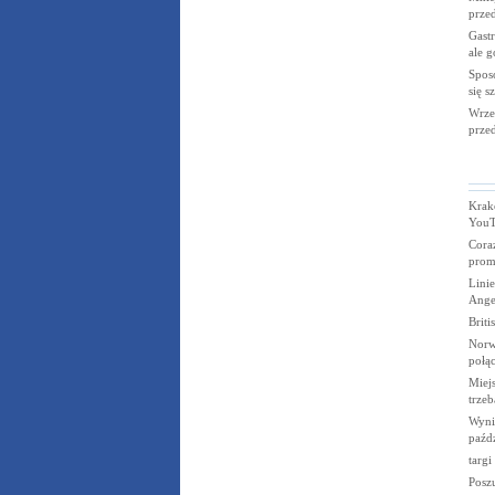
prze
Gastr
ale g
Spos
się s
Wrze
prze
Krak
YouT
Cora
prom
Linie
Ange
Briti
Norw
połąc
Miejs
trzeb
Wynik
paźd
targi
Poszu