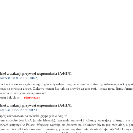
zież z wakacji przywozi wspomnienia i A/H1N1
9-07-31 00:03 81.38.106.*]
a tracic czas na czytanie tego typu artykulow... najpierw media roztrabily informacje o kryzysie
 czas na swinska grype. Ciekawa jestem kto tak na prawde za tym stoi... moze teraz firmy farma
arobia miliardy na szczepionkach.
rostu bak slow...
odpowiedz »
zież z wakacji przywozi wspomnienia i A/H1N1
9-07-31 21:22 87.96.60.*]
ęcej zachorowan na swinska grype jest w Anglii!!
lem choroby jest USA (a nie Meksyk). Sprawdz statystyki. Chorzy wracajacy z Anglii nie tra
iwych statystyk w Polsce. Wszyscy zajmuja sie dziecmi na koloniach bo to jest medialne, a pan
nu to i tak nikt nie zauwazy.... zreszta grypa jest lagodna i nic sie nie dzieje. Wg WHO zwy