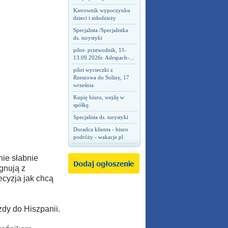
Kierownik wypoczynku
dzieci i młodzieży
Specjalista /Specjalistka
ds. turystyki
pilot- przewodnik, 11-
13.09.2026r. Adrspach-...
pilot wycieczki z
Rzeszowa do Soliny, 17
września
Kupię biuro, wejdę w
spółkę.
Specjalista ds. turystyki
Doradca klienta - biuro
podróży - wakacje.pl
ie słabnie
gnują z
ecyzja jak chcą
zdy do Hiszpanii.