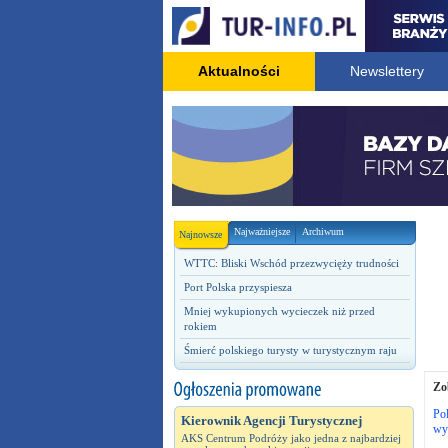
Aktualności
Newslettery
Najważniejsze
Archiwum
Najnowsze
WTTC: Bliski Wschód przezwycięży trudności
Port Polska przyspiesza
Mniej wykupionych wycieczek niż przed
rokiem
Śmierć polskiego turysty w turystycznym raju
Zo
Pol
Kierownik Agencji Turystycznej
wyb
AKS Centrum Podróży jako jedna z najbardziej