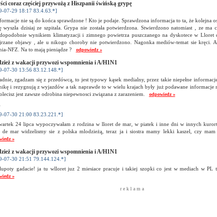
ści coraz częściej przywożą z Hiszpanii świńską grypę
9-07-29 18:17 83.4.63.*]
formacje nie są do końca sprawdzone ! Kto je podaje. Sprawdzona informacja to ta, że kolejna 
 wyszła dzisiaj ze szpitala. Grypa nie została potwierdzona. Stwierdzono natomiast , ze ma c
dopodobnie wynikiem klimatyzacji i zimnego powietrza puszczanego na dyskotece w Lloret 
jrzane objawy , ale u nikogo choroby nie potwierdzono. Nagonka mediów-temat sie kręci. A k
nia-NFZ. Na to mają pieniądze ?
odpowiedz »
zież z wakacji przywozi wspomnienia i A/H1N1
9-07-30 13:56 83.12.148.*]
dnie, zgadzam się z przedówcą, to jest typowy kąsek medialny, przez takie niepełne informacj
nikę i rezygnują z wyjazdów a tak naprawde to w wielu krajach były już podawane informacje 
olecisz jest zawsze odrobina niepewnosci związana z zarazeniem.
odpowiedz »
?
9-07-30 21:00 83.23.221.*]
wartek 24 lipca wypoczywałam z rodzina w lloret de mar, w piatek i inne dni w innych kurort
et de mar widzelismy sie z polska mlodzieżą, teraz ja i siostra mamy lekki kaszel, czy mam
wiedz »
zież z wakacji przywozi wspomnienia i A/H1N1
9-07-30 21:51 79.144.124.*]
glupoty gadacie! ja tu wlloret juz 2 miesiace pracuje i takiej szopki co jest w mediach w PL
wiedz »
r e k l a m a