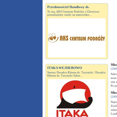
Przedstawiciel Handlowy ds.
To my, AKS Centrum Podróży z Chorzowa
poszukujemy osoby na stanowisko...
Młod
ITAKA WEJHEROWO
[200
Starszy Doradca Klienta ds. Turystyki / Doradca
Szkod
Klienta ds. Turystyki Salon...
teraz
one z
Po p
Młod
[200
Najwi
Zrod
wlasc
Londy