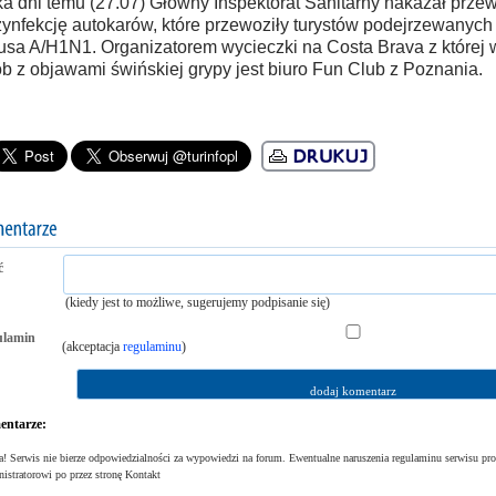
ka dni temu (27.07) Główny Inspektorat Sanitarny nakazał prz
ynfekcję autokarów, które przewoziły turystów podejrzewanych
usa A/H1N1. Organizatorem wycieczki na Costa Brava z której w
b z objawami świńskiej grypy jest biuro Fun Club z Poznania.
ć
(kiedy jest to możliwe, sugerujemy podpisanie się)
ulamin
(akceptacja
regulaminu
)
ntarze:
! Serwis nie bierze odpowiedzialności za wypowiedzi na forum. Ewentualne naruszenia regulaminu serwisu pro
istratorowi po przez stronę Kontakt