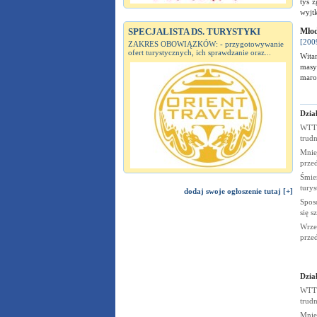
tys 
wyjt
SPECJALISTA DS. TURYSTYKI
Młod
[200
ZAKRES OBOWIĄZKÓW: - przygotowywanie
ofert turystycznych, ich sprawdzanie oraz...
Witam
masy
maro
Dział
WTTC
trudn
Mnie
prze
Śmier
tury
dodaj swoje ogłoszenie tutaj [+]
Spos
się s
Wrze
prze
Dział
WTTC
trudn
Mnie