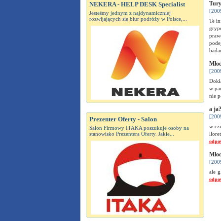
Tury
NEKERA - HELP DESK Specialist
[200
Jesteśmy jednym z najdynamiczniej
rozwijających się biur podróży w Polsce,...
Te in
grypę
praw
pode
bada
Młod
[200
Dokła
w pa
nie p
a ja
[200
Prezenter Oferty - Salon
w cz
Salon Firmowy ITAKA poszukuje osoby na
stanowisko Prezentera Oferty. Jakie...
llor
odpo
Młod
[200
ale 
odpo