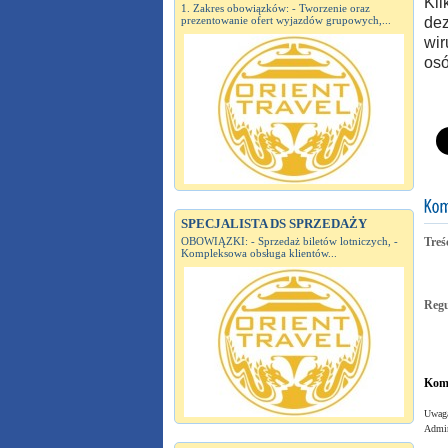
Kil
1. Zakres obowiązków: - Tworzenie oraz
prezentowanie ofert wyjazdów grupowych,...
dez
wir
osó
SPECJALISTA DS SPRZEDAŻY
OBOWIĄZKI: - Sprzedaż biletów lotniczych, -
Treś
Kompleksowa obsługa klientów...
Reg
Kome
Uwaga
Admin