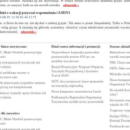
zgonow rocznie. Swinska jej nie dorownuje. W Polsce bedzie oczywiscie epidemia grypy- jesi
kiem, ze wszyscy beda na nia mowili swinska.
odpowiedz »
zież z wakacji przywozi wspomnienia i A/H1N1
9-08-01 11:36 81.44.15.*]
. w lloret de mar nic nie słychać o żadnej grypie. Tak samo w prasie hiszpańskiej. Tylko w Pol
 wizją grypy. A zarażają się głównie uczestnicy obozów( czytaj młodociane prostytutki wycier
kańczykami).
odpowiedz »
 biura turystyczne:
Dział centra informacji i promocji:
Starsze aktual
: Bliski Wschód przezwycięży
Województwo kujawsko-pomorskie
Rekordowe cen
ości
przeznaczyło prawie 450 tys. na
wyniki
tourop
projekty
turystyczne
j wykupionych wycieczek niż
NIK: Chaos n
d
rokiem
Ruszył Promocyjny Program Wsparcia
IATA: Silne wz
Turystyki Przyjazdowej i Incentive
ć polskiego turysty w
Michelin wyró
Travel
2026!
stycznym
raju
Nowa kampania
WOT chce promować nowe spojrzenie
ób planowania wyjazdów zmienia
Organizacji
Tu
na turystykę
regionalną
zybciej niż
kiedykolwiek
Ile zarobił Ac
Nowa kampania wizerunkowa
Czech
śniowe wyjazdy sporo droższe niż
roku?
d
rokiem
Podkarpacka Regionalna Organizacja
Jest termin ur
Turystyczna wydała nowy
przewodnik
wjazdu do
UE
Tragiczny wy
 dla turystów:
Kolejni OTA z
: Bliski Wschód przezwycięży
Komisji
Europe
ości
Foodtrucki ni
j wykupionych wycieczek niż