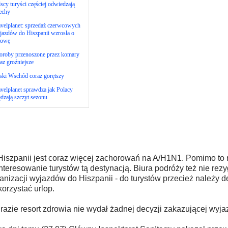
scy turyści częściej odwiedzają
echy
velplanet: sprzedaż czerwcowych
jazdów do Hiszpanii wzrosła o
łowę
oroby przenoszone przez komary
az groźniejsze
ski Wschód coraz gorętszy
velplanet sprawdza jak Polacy
dzają szczyt sezonu
iszpanii jest coraz więcej zachorowań na A/H1N1. Pomimo to n
nteresowanie turystów tą destynacją. Biura podróży też nie rezy
anizacji wyjazdów do Hiszpanii - do turystów przecież należy d
orzystać urlop.
razie resort zdrowia nie wydał żadnej decyzji zakazującej wyja