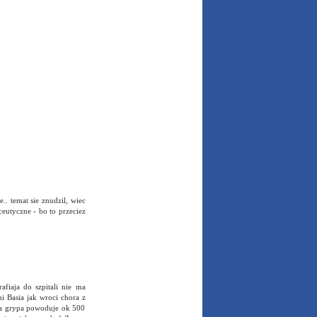
.. temat sie znudzil, wiec
ceutyczne - bo to przeciez
fiaja do szpitali nie ma
i Basia jak wroci chora z
kla grypa powoduje ok 500