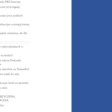
niki PKP
Intercity
czne przyciągają
ważać przy polskich
ykacyjne oceniają branżę
dzie zniesiony, ale dla
ów indywidualnych w
 na kredyt?
a edycja Festiwalu
u
nie samoloty na Tempelhof
s trafili do izby
kcyjny hotel na sprzedaż
 ofert
RZYCZEPA)
ICZNA
lyn