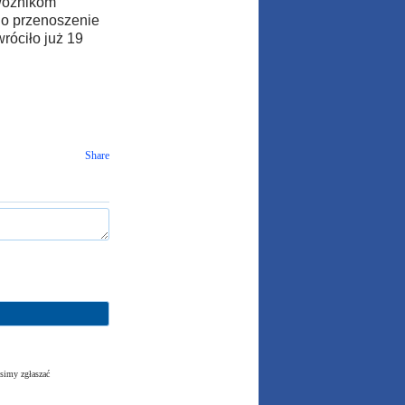
ewoźnikom
 o przenoszenie
róciło już 19
Share
simy zgłaszać