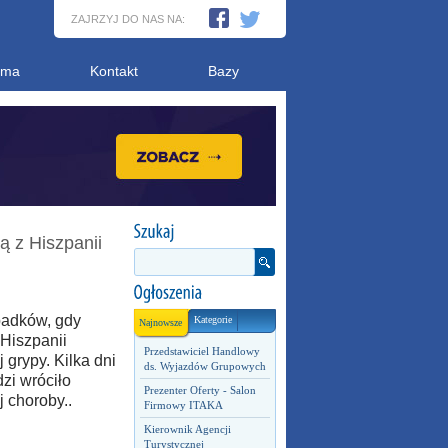
ZAJRZYJ DO NAS NA:
ama
Kontakt
Bazy
ą z Hiszpanii
padków, gdy
Kategorie
Najnowsze
Hiszpanii
Przedstawiciel Handlowy
 grypy. Kilka dni
ds. Wyjazdów Grupowych
dzi wróciło
Prezenter Oferty - Salon
j choroby..
Firmowy ITAKA
Kierownik Agencji
Turystycznej