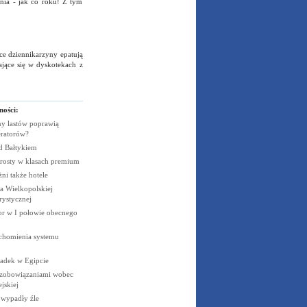
enia - jak co roku! Z tym
sce dziennikarzyny epatują
ające się w dyskotekach z
ności:
y lastów poprawią
eratorów?
ad
Bałtykiem
rosty w klasach
premium
żni także
hotele
 Wielkopolskiej
rystycznej
cor w I połowie obecnego
uchomienia systemu
padek w
Egipcie
 zobowiązaniami wobec
jskiej
e wypadły
źle