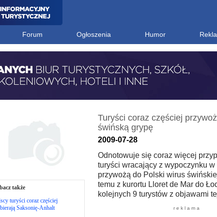
Forum
Ogłoszenia
Humor
Rekl
Turyści coraz częściej przywoż
świńską grypę
2009-07-28
Odnotowuje się coraz więcej przy
turyści wracający z wypoczynku w 
przywożą do Polski wirus świńskiej
temu z kurortu Lloret de Mar do Ło
bacz także
kolejnych 9 turystów z objawami te
scy turyści coraz częściej
ierają Saksonię-Anhalt
r e k l a m a