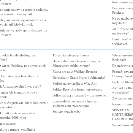
Rekordowe wy
d
rokiem
Festiwale muzy
onomia patrzy na sezon z nadzieją,
Polaków
oście nadal liczą
wydatki
Na co trzeba u
ób planowania wyjazdów zmienia
turystach?
zybciej niż
kiedykolwiek
Jak firmy wind
śniowe wyjazdy sporo droższe niż
noclegową?
d
rokiem
Limit płynów bę
wybranych
owskie hotele niedługo na
Turystyka pielgrzymkowa
Więcej turyst
ube?
Beskidach
Dojazd do przejścia granicznego w
z więcej Polaków na europejskich
Jakuszycach zablokowany!
Do uzdrowiska
ach
Płatna droga w Wielkiej Brytanii
Poznań: czwart
 Emirates będą latać do Los
Dobrego Smak
Gorączka w Grand Hotel Lublinianka!
les
Berlin - Ostat
Podróż na gwiazdkę z Wizz Air!
sh Airways zwolni 5 tys. osób?
Zamiast na Rodo
Polsko-Rosyjskie forum turystyczne
egian Air inauguruje nowe
wytrzeźwień
Balice walczą o pasażerów biznesowych
zenia!
Zakopane: atra
przemyslenia zwiazane z branza i
ca w Augustowie, które koniecznie
formy promocji
studiami z nia zwiazanymi
a odwiedzić
SPRZEDAM
Szukam rezydentów
i linii lotniczej easyJet w
KONTENER(P
zierniku 2008 roku
GASTRONOM
 turystyczne
Szpindlerow M
kuję partnera- wspólnika