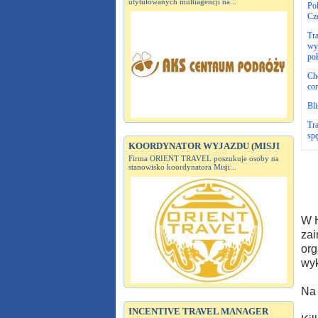
utytułowanych multiagencji na...
Pol
Cz
Tra
wy
po
Ch
cor
Bli
Tra
spę
KOORDYNATOR WYJAZDU (MISJI
Firma ORIENT TRAVEL poszukuje osoby na
stanowisko koordynatora Misji...
W H
zai
org
wyk
Na 
INCENTIVE TRAVEL MANAGER