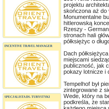
projektu architek
skończona aż do 
Monumentalne bud
hitlerowską konce
Rzeszy - Germani
stronach hali głów
półksiężyc o długo
INCENTIVE TRAVEL MANAGER
Dach półksiężyca 
miejscami siedząc
publiczność, jak 
pokazy lotnicze i 
Tempelhof był pie
zintegrowane z s
Wede, który na be
SPECJALISTA DS. TURYSTYKI
podkreśla, że st
każdego miejsca 