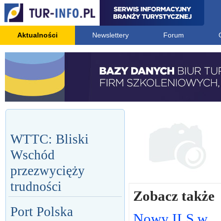
Aktualności
Newslettery
Forum
WTTC: Bliski
Wschód
przezwycięży
trudności
Zobacz także
Port Polska
Nowy ILS w