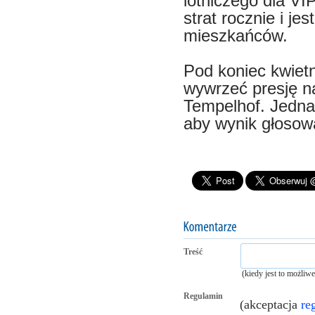
lotniczego dla VI
strat rocznie i je
mieszkańców.
Pod koniec kwiet
wywrzeć presję na
Tempelhof. Jedna
aby wynik głosow
Treść
(kiedy jest to możliw
Regulamin
(akceptacja
re