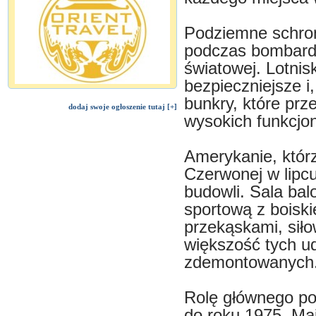
Podziemne schron
podczas bombardo
światowej. Lotnis
bezpieczniejsze i
bunkry, które prz
dodaj swoje ogłoszenie tutaj [+]
wysokich funkcjon
Amerykanie, którzy
Czerwonej w lipc
budowli. Sala bal
sportową z boisk
przekąskami, siło
większość tych ud
zdemontowanych
Rolę głównego por
do roku 1975. Ma