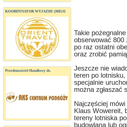
KOORDYNATOR WYJAZDU (MISJI
Takie pożegnalne
obserwować 800 z
po raz ostatni ob
oraz zrobić pamią
Jeszcze nie wiad
Przedstawiciel Handlowy ds.
teren po lotnisku,
specjalnie urucho
można zgłaszać s
Najczęściej mówi
Klaus Wowereit, b
tereny lotniska 
budowlaną lub og