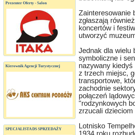
Prezenter Oferty - Salon
Zainteresowanie 
zgłaszają również
koncertów i festiw
utworzyć muzeum 
Jednak dla wielu 
symboliczne i se
nazywany kiedyś 
Kierownik Agencji Turystycznej
z trzech miejsc, 
transportowe, kt
zachodnie sektory
połączeń lądowyc
"rodzynkowych b
zrzucali dzieciom
Lotnisko Tempelh
SPECJALISTA DS SPRZEDAŻY
1934 roku rozbu