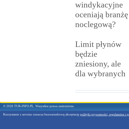
windykacyjne
oceniają branżę
noclegową?
Limit płynów
będzie
zniesiony, ale
dla
wybranych
© 2026 TUR-INFO.PL. Wszystkie prawa zastrzeżone.
Korzystanie z serwisu oznacza bezwarunkową akceptację
polityki prywatności, regulaminu i p