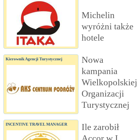
Michelin
wyróżni także
hotele
Nowa
Kierownik Agencji Turystycznej
kampania
Wielkopolskiej
Organizacji
Turystycznej
Ile zarobił
INCENTIVE TRAVEL MANAGER
Accor w I