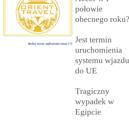
połowie
obecnego
roku
Jest termin
dodaj swoje ogłoszenie tutaj [+]
uruchomienia
systemu wjazd
do
UE
Tragiczny
wypadek w
Egipcie