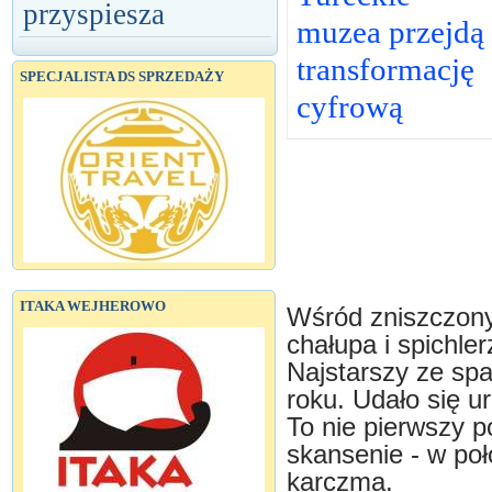
przyspiesza
muzea przejdą
transformację
SPECJALISTA DS SPRZEDAŻY
cyfrową
ITAKA WEJHEROWO
Wśród zniszczony
chałupa i spichle
Najstarszy ze sp
roku. Udało się u
To nie pierwszy 
skansenie - w poł
karczma.