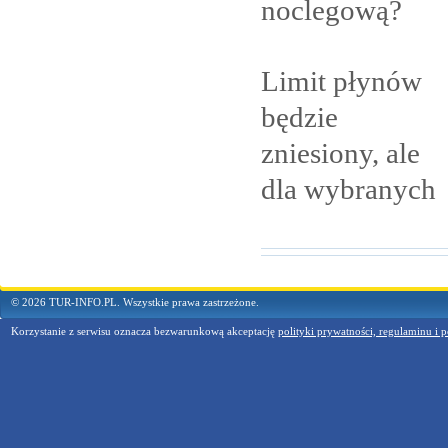
noclegową?
Limit płynów
będzie
zniesiony, ale
dla
wybranych
© 2026 TUR-INFO.PL. Wszystkie prawa zastrzeżone.
Korzystanie z serwisu oznacza bezwarunkową akceptację
polityki prywatności, regulaminu i p