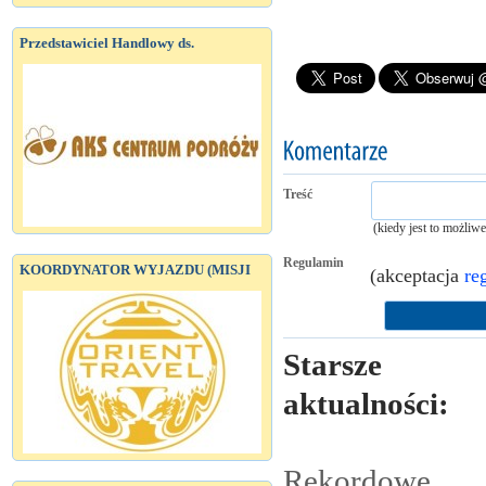
Przedstawiciel Handlowy ds.
Treść
(kiedy jest to możliw
Regulamin
KOORDYNATOR WYJAZDU (MISJI
(akceptacja
re
Starsze
aktualności:
Rekordowe