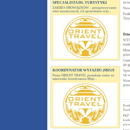
SPECJALISTA DS. TURYSTYKI
na t
ZAKRES OBOWIĄZKÓW: - przygotowywanie
Nowa
ofert turystycznych, ich sprawdzanie oraz...
Podk
Tury
Dzia
WTTC
trudn
Mnie
prze
Gastr
ale g
KOORDYNATOR WYJAZDU (MISJI
Spos
się s
Firma ORIENT TRAVEL poszukuje osoby na
stanowisko koordynatora Misji...
Wrze
prze
Konk
Nord
PKP P
konk
pryw
Citit