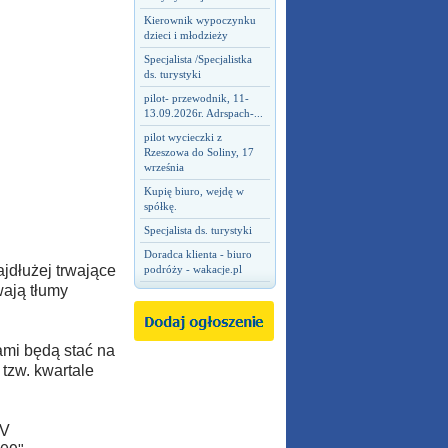
Kierownik wypoczynku
dzieci i młodzieży
Specjalista /Specjalistka
ds. turystyki
pilot- przewodnik, 11-
13.09.2026r. Adrspach-...
pilot wycieczki z
Rzeszowa do Soliny, 17
września
Kupię biuro, wejdę w
spółkę.
Specjalista ds. turystyki
Doradca klienta - biuro
ajdłużej trwające
podróży - wakacje.pl
wają tłumy
ami będą stać na
 tzw. kwartale
XV