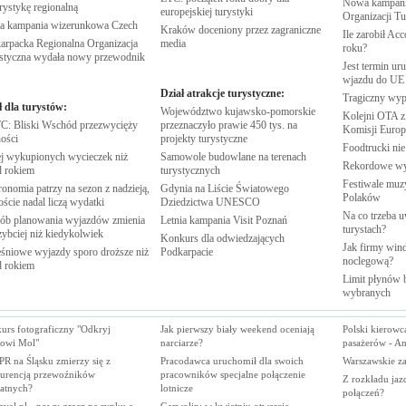
Nowa kampania
urystykę
regionalną
europejskiej
turystyki
Organizacji
Tu
 kampania wizerunkowa
Czech
Kraków doceniony przez zagraniczne
Ile zarobił Ac
arpacka Regionalna Organizacja
media
roku?
styczna wydała nowy
przewodnik
Jest termin ur
wjazdu do
UE
Dział atrakcje turystyczne:
Tragiczny wy
ł dla turystów:
Województwo kujawsko-pomorskie
Kolejni OTA z
: Bliski Wschód przezwycięży
przeznaczyło prawie 450 tys. na
Komisji
Europe
ości
projekty
turystyczne
Foodtrucki ni
j wykupionych wycieczek niż
Samowole budowlane na terenach
Rekordowe w
d
rokiem
turystycznych
Festiwale muzy
onomia patrzy na sezon z nadzieją,
Gdynia na Liście Światowego
Polaków
oście nadal liczą
wydatki
Dziedzictwa
UNESCO
Na co trzeba u
ób planowania wyjazdów zmienia
Letnia kampania Visit
Poznań
turystach?
zybciej niż
kiedykolwiek
Konkurs dla odwiedzających
Jak firmy wind
śniowe wyjazdy sporo droższe niż
Podkarpacie
noclegową?
d
rokiem
Limit płynów b
wybranych
urs fotograficzny "Odkryj
Jak pierwszy biały weekend oceniają
Polski kierowc
owi Mol"
narciarze?
pasażerów - A
R na Śląsku zmierzy się z
Pracodawca uruchomił dla swoich
Warszawskie z
urencją przewoźników
pracowników specjalne połączenie
Z rozkładu jaz
atnych?
lotnicze
połączeń?
ravel.pl - nowy gracz na rynku e-
Garwolin: w kwietniu otwarcie