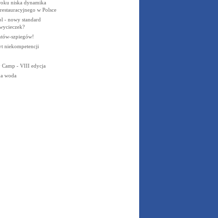
oku niska dynamika
restauracyjnego w Polsce
l - nowy standard
wycieczek?
ntów-szpiegów!
yt niekompetencji
y Camp - VIII edycja
na woda