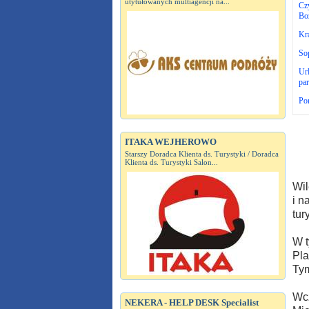
utytułowanych multiagencji na...
Cz
Bo
Kra
So
Url
par
Por
ITAKA WEJHEROWO
Starszy Doradca Klienta ds. Turystyki / Doradca
Klienta ds. Turystyki Salon...
Wil
i n
tur
W t
Pla
Tym
Wcz
NEKERA - HELP DESK Specialist