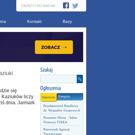
ZAJRZYJ DO NAS NA:
ama
Kontakt
Bazy
ziuki
dzie się
a Kaziuków liczy
Kategorie
Najnowsze
ziś dnia. Jarmark
Przedstawiciel Handlowy
ds. Wyjazdów Grupowych
Prezenter Oferty - Salon
Firmowy ITAKA
Kierownik Agencji
Turystycznej