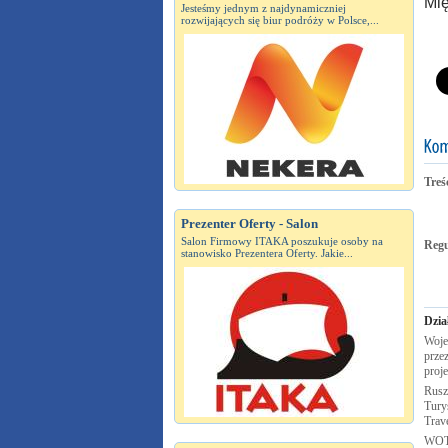
Mię
Jesteśmy jednym z najdynamiczniej
rozwijających się biur podróży w Polsce,...
Treś
Prezenter Oferty - Salon
Salon Firmowy ITAKA poszukuje osoby na
Reg
stanowisko Prezentera Oferty. Jakie...
Dzia
Woje
przez
proj
Rusz
Turys
Trav
WOT 