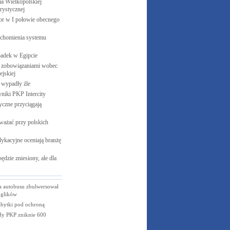
 Wielkopolskiej
rystycznej
cor w I połowie obecnego
uchomienia systemu
padek w
Egipcie
 zobowiązaniami wobec
jskiej
e wypadły
źle
yniki PKP
Intercity
czne przyciągają
ważać przy polskich
ykacyjne oceniają branżę
ędzie zniesiony, ale dla
a autobusu zbulwersował
nglików
abytki pod ochroną
dy PKP zniknie 600