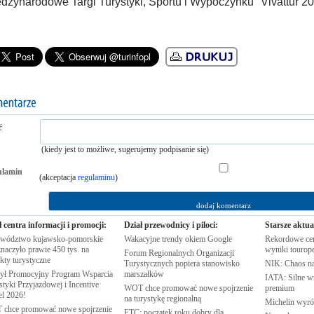
dzynarodowe Targi Turystyki, Sportu i Wypoczynku "Vivattur 20
ć
(kiedy jest to możliwe, sugerujemy podpisanie się)
ulamin
(akceptacja
regulaminu
)
ł centra informacji i promocji:
Dział przewodnicy i piloci:
Starsze aktua
wództwo kujawsko-pomorskie
Wakacyjne trendy okiem
Google
Rekordowe cen
naczyło prawie 450 tys. na
wyniki
tourop
Forum Regionalnych Organizacji
ekty
turystyczne
Turystycznych popiera stanowisko
NIK: Chaos n
ył Promocyjny Program Wsparcia
marszałków
IATA: Silne w
tyki Przyjazdowej i Incentive
WOT chce promować nowe spojrzenie
premium
el
2026!
na turystykę
regionalną
Michelin wyró
chce promować nowe spojrzenie
ETC: początek roku dobry dla