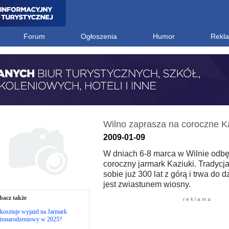
Forum
Ogłoszenia
Humor
Rekl
Wilno zaprasza na coroczne Ka
2009-01-09
W dniach 6-8 marca w Wilnie odbę
coroczny jarmark Kaziuki. Tradycj
sobie już 300 lat z górą i trwa do d
jest zwiastunem wiosny.
bacz także
r e k l a m a
 kosztuje wyjazd na Jarmark
żonarodzeniowy w 2025?