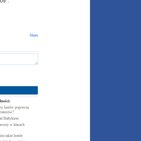
09".
Share
lności:
y lastów poprawią
eratorów?
ad
Bałtykiem
zrosty w klasach
żni także
hotele