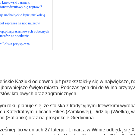
y krakowski Jarmark
żonarodzeniowy się naprawi?
je nadbałtyckie lepiej niż koleją
pot zaprasza na noc muzeów
op.pl zaprasza nowych i obecnych
tnerów na spotkanie
t Polska przyspiesza
eńskie Kaziuki od dawna już przekształciły się w największe, n
ajbarwniejsze święto miasta. Podczas tych dni do Wilna przyby
ystów krajowych oraz zagranicznych.
ym roku planuje się, że stoiska z tradycyjnymi litewskimi wyrob
cu Katedralnym, ulicach Pilies (Zamkowej), Didzioji (Wielka), w
o (Safianiki) oraz na prospekcie Giedymina.
eśniej, bo w dniach 27 lutego - 1 marca w Wilnie odbędą się 