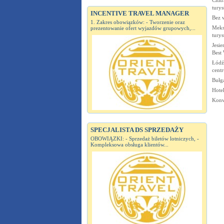
turys
INCENTIVE TRAVEL MANAGER
Bez 
1. Zakres obowiązków: - Tworzenie oraz
Meks
prezentowanie ofert wyjazdów grupowych,...
tury
Jesie
Best
Łódź:
cent
Bułga
Hote
Konw
SPECJALISTA DS SPRZEDAŻY
OBOWIĄZKI: - Sprzedaż biletów lotniczych, -
Kompleksowa obsługa klientów...