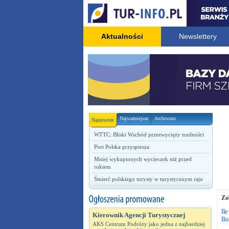
Aktualności
Newslettery
Najważniejsze
Archiwum
Najnowsze
WTTC: Bliski Wschód przezwycięży trudności
Port Polska przyspiesza
Mniej wykupionych wycieczek niż przed
rokiem
Śmierć polskiego turysty w turystycznym raju
Zo
Ile
Kierownik Agencji Turystycznej
Bo
AKS Centrum Podróży jako jedna z najbardziej