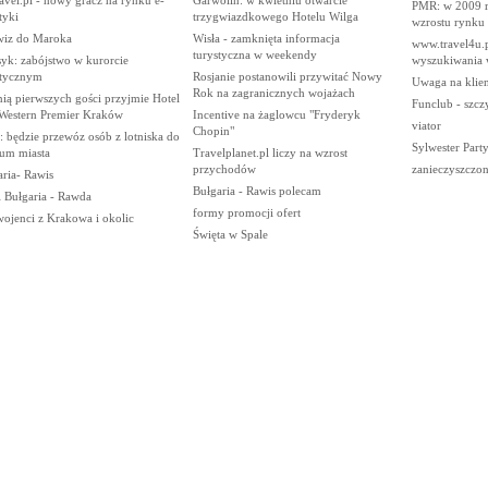
PMR: w 2009 r
tyki
trzygwiazdkowego Hotelu Wilga
wzrostu rynku 
wiz do Maroka
Wisła - zamknięta informacja
www.travel4u.p
turystyczna w weekendy
yk: zabójstwo w kurorcie
wyszukiwania 
stycznym
Rosjanie postanowili przywitać Nowy
Uwaga na klie
Rok na zagranicznych wojażach
nią pierwszych gości przyjmie Hotel
Funclub - szcz
 Western Premier Kraków
Incentive na żaglowcu "Fryderyk
viator
Chopin"
 będzie przewóz osób z lotniska do
Sylwester Part
rum miasta
Travelplanet.pl liczy na wzrost
przychodów
zanieczyszczo
ria- Rawis
Bułgaria - Rawis polecam
l Bułgaria - Rawda
formy promocji ofert
ojenci z Krakowa i okolic
Święta w Spale