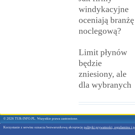
windykacyjne
oceniają branżę
noclegową?
Limit płynów
będzie
zniesiony, ale
dla
wybranych
© 2026 TUR-INFO.PL. Wszystkie prawa zastrzeżone.
Korzystanie z serwisu oznacza bezwarunkową akceptację
polityki prywatności, regulaminu i p