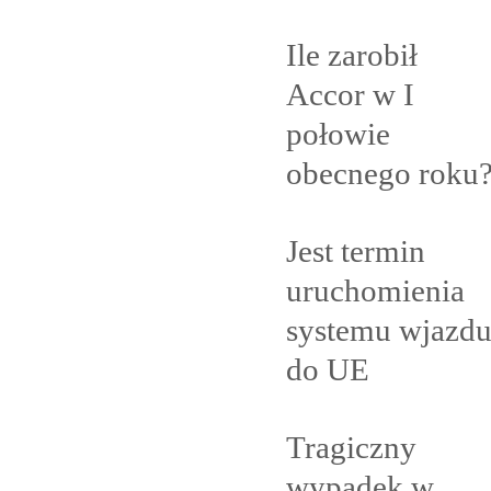
Ile zarobił
Accor w I
połowie
obecnego
roku
Jest termin
uruchomienia
systemu wjazd
do
UE
Tragiczny
wypadek w