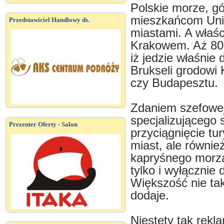
Polskie morze, gó
mieszkańcom Unii 
Przedstawiciel Handlowy ds.
miastami. A właśc
Krakowem. Aż 80%
iż jedzie właśnie 
Brukseli grodowi 
czy Budapesztu.
Zdaniem szefowej
specjalizującego 
Prezenter Oferty - Salon
przyciągnięcie tu
miast, ale równie
kapryśnego morza
tylko i wyłącznie
Większość nie ta
dodaje.
Niestety tak rek