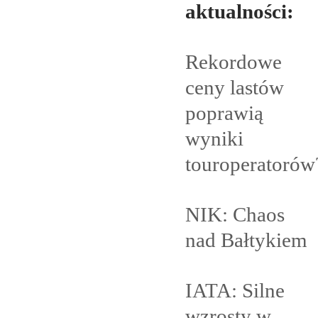
aktualności:
Rekordowe
ceny lastów
poprawią
wyniki
touroperatorów
NIK: Chaos
nad
Bałtykiem
IATA: Silne
wzrosty w