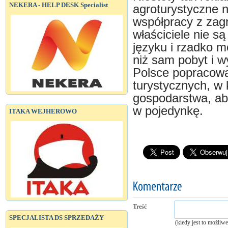
NEKERA - HELP DESK Specialist
agroturystyczne 
współpracy z zagr
właściciele nie 
języku i rzadko m
niż sam pobyt i w
Polsce popracowa
turystycznych, w
gospodarstwa, aby
w pojedynkę.
ITAKA WEJHEROWO
Treść
SPECJALISTA DS SPRZEDAŻY
(kiedy jest to możliw