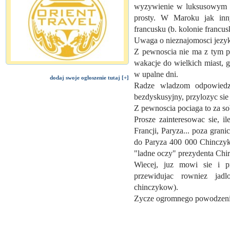
wyzywienie w luksusowym hot
prosty. W Maroku jak inn
francusku (b. kolonie francus
Uwaga o nieznajomosci jezyk
Z pewnoscia nie ma z tym pr
wakacje do wielkich miast, 
w upalne dni.
dodaj swoje ogłoszenie tutaj [+]
Radze wladzom odpowiedzi
bezdyskusyjny, przylozyc sie 
Z pewnoscia pociaga to za so
Prosze zainteresowac sie, 
Francji, Paryza... poza grani
do Paryza 400 000 Chinczykow
"ladne oczy" prezydenta Chira
Wiecej, juz mowi sie i p
przewidujac rowniez jadl
chinczykow).
Zycze ogromnego powodzenia.