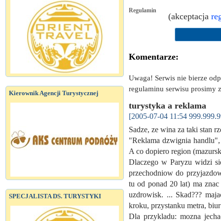
Regulamin
(akceptacja
re
Komentarze:
Uwaga! Serwis nie bierze od
regulaminu serwisu prosimy z
Kierownik Agencji Turystycznej
turystyka a reklama
[2005-07-04 11:54 999.999.9
Sadze, ze wina za taki stan r
"Reklama dzwignia handlu",
A co dopiero region (mazurs
Dlaczego w Paryzu widzi sie
przechodniow do przyjazdow
tu od ponad 20 lat) ma znac
uzdrowisk. ... Skad??? maj
SPECJALISTA DS. TURYSTYKI
kroku, przystanku metra, biu
Dla przykladu: mozna jecha