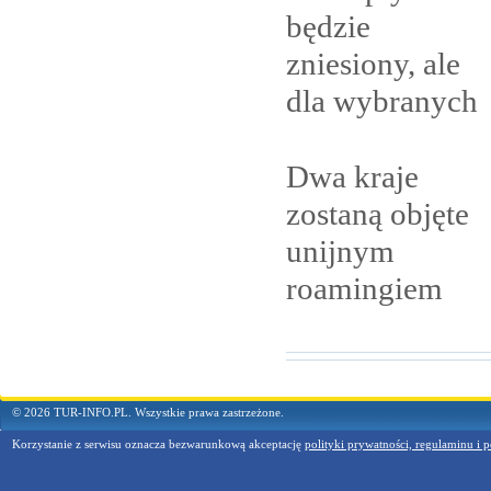
będzie
zniesiony, ale
dla
wybranych
Dwa kraje
zostaną objęte
unijnym
roamingiem
© 2026 TUR-INFO.PL. Wszystkie prawa zastrzeżone.
Korzystanie z serwisu oznacza bezwarunkową akceptację
polityki prywatności, regulaminu i p