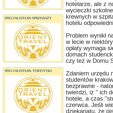
hotelarze, ale z 
wycieczki szkolne
krewnych w szpit
SPECJALISTA DS SPRZEDAŻY
hotelu odpowiedni
Problem wynikł n
w lecie w niektór
opłaty wymaga si
domach studenckic
czy też w Domu S
SPECJALISTA DS. TURYSTYKI
Zdaniem urzędu mi
studentów krakows
bezprawne - natom
twierdzi, iż " ich
hotele, a czas "s
czerwca. Jeśli wi
dziekanatu, że pi