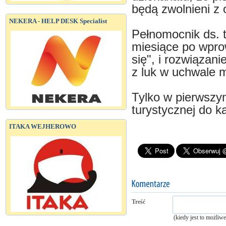
będą zwolnieni z 
NEKERA - HELP DESK Specialist
Pełnomocnik ds. t
miesiące po wpro
się", i rozwiązan
z luk w uchwale m
Tylko w pierwszy
turystycznej do k
ITAKA WEJHEROWO
Treść
(kiedy jest to możliw