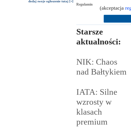
dodaj swoje ogłoszenie tutaj [+]
Regulamin
(akceptacja
re
Starsze
aktualności:
NIK: Chaos
nad
Bałtykiem
IATA: Silne
wzrosty w
klasach
premium