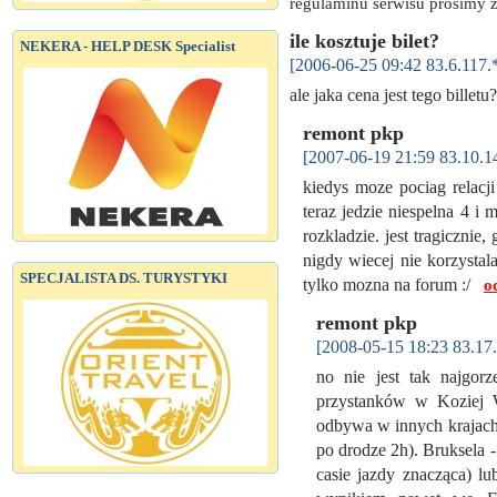
regulaminu serwisu prosimy z
ile kosztuje bilet?
NEKERA - HELP DESK Specialist
[2006-06-25 09:42 83.6.117.
ale jaka cena jest tego billet
remont pkp
[2007-06-19 21:59 83.10.1
kiedys moze pociag relacji
teraz jedzie niespelna 4 
rozkladzie. jest tragicznie
nigdy wiecej nie korzystala
SPECJALISTA DS. TURYSTYKI
tylko mozna na forum :/
o
remont pkp
[2008-05-15 18:23 83.17.
no nie jest tak najgo
przystanków w Koziej 
odbywa w innych krajach 
po drodze 2h). Bruksela 
casie jazdy znacząca) 