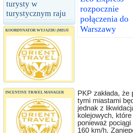
turysty w
rozpocznie
turystycznym raju
połączenia do
Warszawy
KOORDYNATOR WYJAZDU (MISJI
PKP zakłada, że p
INCENTIVE TRAVEL MANAGER
tymi miastami będ
jednak z likwidac
kolejowych, które
ponieważ pociągi
160 km/h. Zaniep