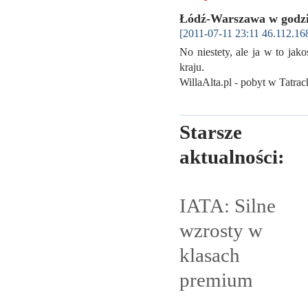
Łódź-Warszawa w godz
[2011-07-11 23:11 46.112.16
No niestety, ale ja w to ja
kraju.
WillaAlta.pl - pobyt w Tatr
Starsze
aktualności:
IATA: Silne
wzrosty w
klasach
premium