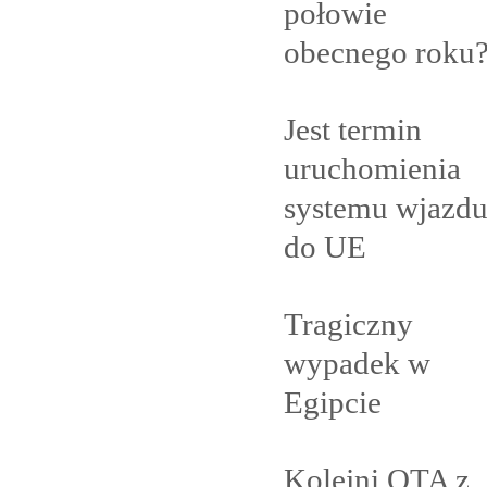
połowie
obecnego
roku
Jest termin
uruchomienia
systemu wjazd
do
UE
Tragiczny
wypadek w
Egipcie
Kolejni OTA z