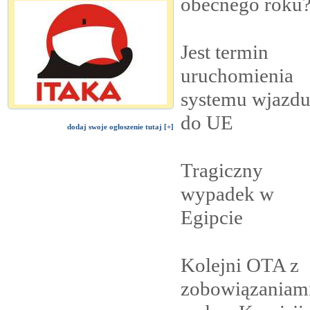
obecnego
roku
Jest termin
uruchomienia
systemu wjazd
do
UE
dodaj swoje ogłoszenie tutaj [+]
Tragiczny
wypadek w
Egipcie
Kolejni OTA z
zobowiązaniam