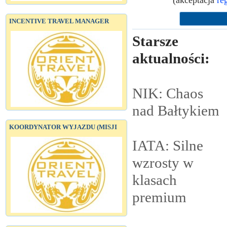
(akceptacja
re
INCENTIVE TRAVEL MANAGER
Starsze
aktualności:
NIK: Chaos
nad
Bałtykiem
KOORDYNATOR WYJAZDU (MISJI
IATA: Silne
wzrosty w
klasach
premium