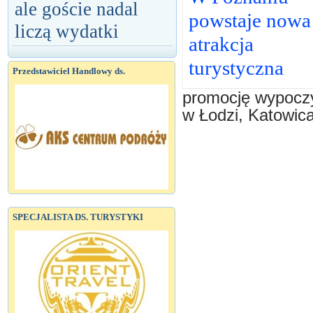
ale goście nadal
powstaje nowa
liczą wydatki
atrakcja
turystyczna
Przedstawiciel Handlowy ds.
promocję wypocz
w Łodzi, Katowic
SPECJALISTA DS. TURYSTYKI