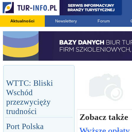
Aktualności
Newslettery
Forum
WTTC: Bliski
Wschód
przezwycięży
trudności
Zobacz także
Port Polska
Wyższe opłaty