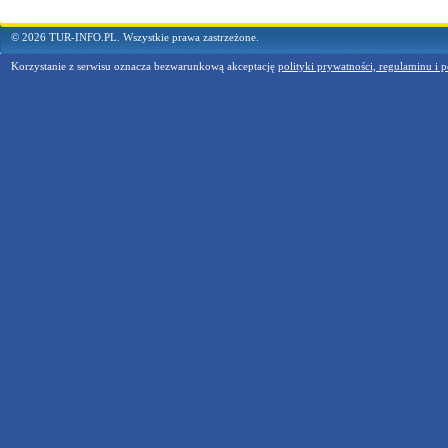
© 2026 TUR-INFO.PL. Wszystkie prawa zastrzeżone.
Korzystanie z serwisu oznacza bezwarunkową akceptację
polityki prywatności, regulaminu i p