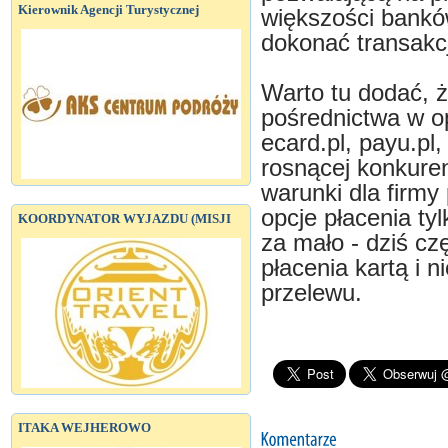
Kierownik Agencji Turystycznej
większości banków
dokonać transakcj
Warto tu dodać, ż
pośrednictwa w opł
ecard.pl, payu.pl, 
rosnącej konkure
warunki dla firmy
opcje płacenia ty
KOORDYNATOR WYJAZDU (MISJI
za mało - dziś cz
płacenia kartą i 
przelewu.
ITAKA WEJHEROWO