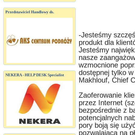
Przedstawiciel Handlowy ds.
-Jesteśmy szczęś
produkt dla klient
Jesteśmy najwięks
nasze zaangażowan
wzmocnione poprz
dostępnej tylko w
NEKERA - HELP DESK Specialist
Makhlouf, Chief C
Zaoferowanie klie
przez Internet (s
bezpośrednie z b
potencjalnych nab
pory boją się uży
pozwalającą na pł