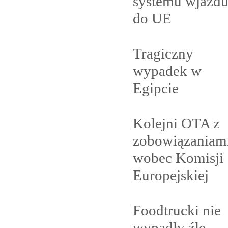
systemu wjazd
do
UE
Tragiczny
wypadek w
Egipcie
Kolejni OTA z
zobowiązaniam
wobec Komisji
Europejskiej
Foodtrucki nie
wypadły
źle