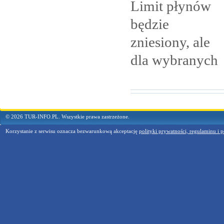
Limit płynów
będzie
zniesiony, ale
dla
wybranych
© 2026 TUR-INFO.PL. Wszystkie prawa zastrzeżone.
Korzystanie z serwisu oznacza bezwarunkową akceptację
polityki prywatności, regulaminu i p