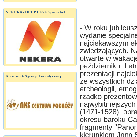
NEKERA - HELP DESK Specialist
- W roku jubileu
wydanie specjal
najciekawszym ek
zwiedzających. N
otwarte w wakacj
październiku. Le
prezentacji najc
Kierownik Agencji Turystycznej
ze wszystkich dz
archeologii, etnog
rzadko prezentow
najwybitniejszych
(1471-1528), obr
okresu baroku Ca
fragmenty "Panor
kierunkiem Jana 