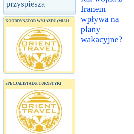
przyspiesza
Iranem
wpływa na
KOORDYNATOR WYJAZDU (MISJI
plany
wakacyjne?
SPECJALISTA DS. TURYSTYKI