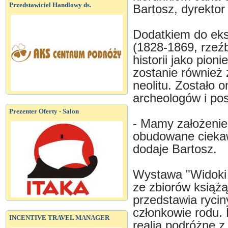
Przedstawiciel Handlowy ds.
Bartosz, dyrekto
Dodatkiem do eks
(1828-1869, rzeźb
historii jako pion
zostanie również 
neolitu. Zostało 
archeologów i po
Prezenter Oferty - Salon
- Mamy założenie
obudowane ciekaw
dodaje Bartosz.
Wystawa "Widoki 
ze zbiorów ksią
przedstawia rycin
członkowie rodu.
INCENTIVE TRAVEL MANAGER
realia podróżne z 