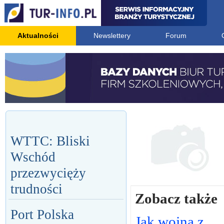
Aktualności
Newslettery
Forum
WTTC: Bliski
Wschód
przezwycięży
trudności
Zobacz także
Port Polska
Jak wojna z