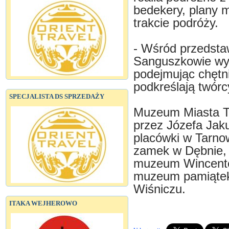
bedekery, plany m
trakcie podróży.
- Wśród przedstawi
Sanguszkowie wyró
podejmując chętni
podkreślają twór
SPECJALISTA DS SPRZEDAŻY
Muzeum Miasta Ta
przez Józefa Jaku
placówki w Tarno
zamek w Dębnie, 
muzeum Wincente
muzeum pamiątek
Wiśniczu.
ITAKA WEJHEROWO