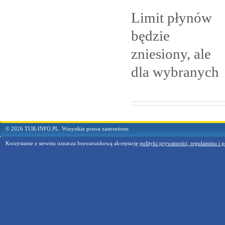
Limit płynów
będzie
zniesiony, ale
dla
wybranych
© 2026 TUR-INFO.PL. Wszystkie prawa zastrzeżone.
Korzystanie z serwisu oznacza bezwarunkową akceptację
polityki prywatności, regulaminu i p