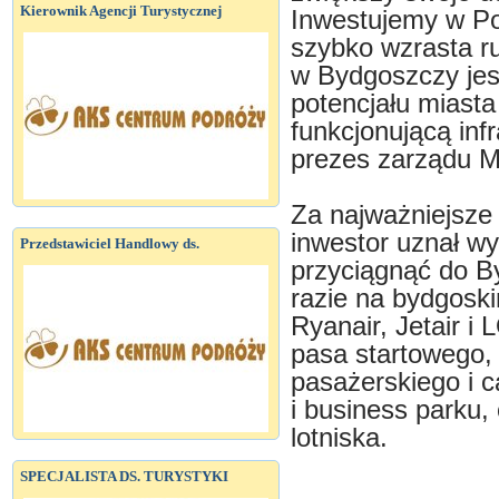
Kierownik Agencji Turystycznej
Inwestujemy w Po
szybko wzrasta r
w Bydgoszczy jest
potencjału miasta
funkcjonującą in
prezes zarządu M
Za najważniejsze 
inwestor uznał w
Przedstawiciel Handlowy ds.
przyciągnąć do 
razie na bydgoskim
Ryanair, Jetair i
pasa startowego,
pasażerskiego i 
i business parku,
lotniska.
SPECJALISTA DS. TURYSTYKI