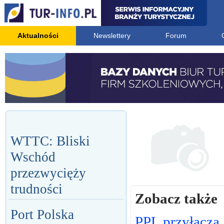
Aktualności
Newslettery
Forum
WTTC: Bliski
Wschód
przezwycięży
trudności
Zobacz także
Port Polska
PPL przyłącza