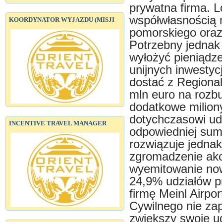
prywatna firma. L
współwłasnością 
KOORDYNATOR WYJAZDU (MISJI
pomorskiego oraz
Potrzebny jednak 
wyłożyć pieniądz
unijnych inwestyc
dostać z Regiona
mln euro na rozb
dodatkowe miliony
dotychczasowi udz
INCENTIVE TRAVEL MANAGER
odpowiedniej sum
rozwiązuje jednak
zgromadzenie akc
wyemitowanie now
24,9% udziałów p
firmę Meinl Airpor
Cywilnego nie za
zwiększy swoje ud