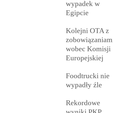
wypadek w
Egipcie
Kolejni OTA z
zobowiązaniam
wobec Komisji
Europejskiej
Foodtrucki nie
wypadły
źle
Rekordowe
wyniki PKP