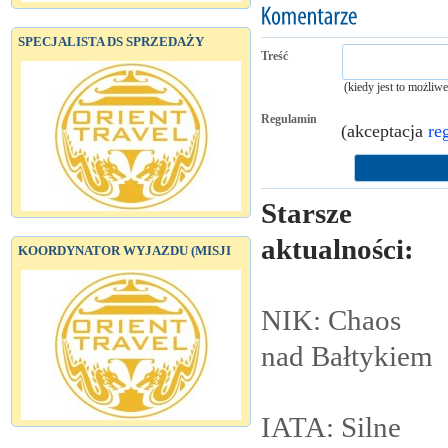
SPECJALISTA DS SPRZEDAŻY
Treść
(kiedy jest to możliw
Regulamin
(akceptacja
re
Starsze
aktualności:
KOORDYNATOR WYJAZDU (MISJI
NIK: Chaos
nad
Bałtykiem
IATA: Silne