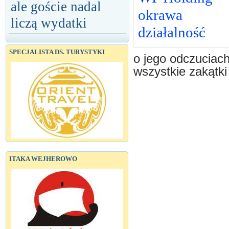
ale goście nadal
okrawa
liczą wydatki
działalność
SPECJALISTA DS. TURYSTYKI
o jego odczuciac
wszystkie zakątki
ITAKA WEJHEROWO