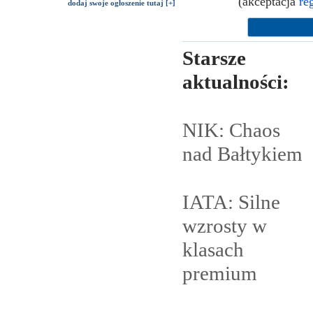
(akceptacja
re
dodaj swoje ogłoszenie tutaj [+]
Starsze
aktualności:
NIK: Chaos
nad
Bałtykiem
IATA: Silne
wzrosty w
klasach
premium