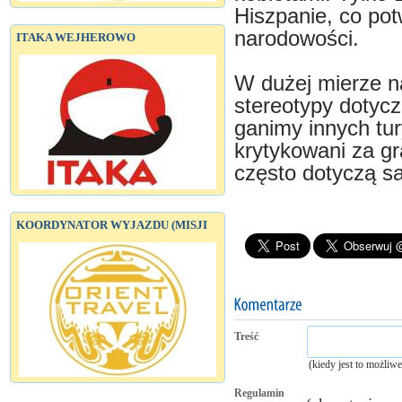
Hiszpanie, co pot
narodowości.
ITAKA WEJHEROWO
W dużej mierze na
stereotypy dotycz
ganimy innych tur
krytykowani za gra
często dotyczą s
KOORDYNATOR WYJAZDU (MISJI
Treść
(kiedy jest to możliw
Regulamin