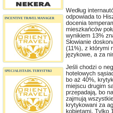
Według internautó
odpowiada to His
INCENTIVE TRAVEL MANAGER
docenia temperam
mieszkańców połu
wynikiem 13% znal
Słowianie doskona
(11%), z którymi
językowe, a za n
Jeśli chodzi o n
SPECJALISTA DS. TURYSTYKI
hotelowych sąsia
bo aż 40%, krytyk
miejscu drugim są
przepadają, bo na
zajmują wszystkie
krytykowani za agr
kobietami. Tylko