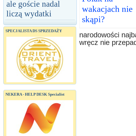
ale goście nadal
wakacjach nie
liczą wydatki
skąpi?
SPECJALISTA DS SPRZEDAŻY
narodowości najba
wręcz nie przepad
NEKERA - HELP DESK Specialist