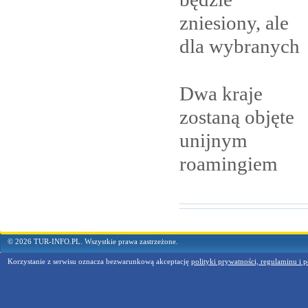
zniesiony, ale
dla
wybranych
Dwa kraje
zostaną objęte
unijnym
roamingiem
© 2026 TUR-INFO.PL. Wszystkie prawa zastrzeżone.
Korzystanie z serwisu oznacza bezwarunkową akceptację
polityki prywatności, regulaminu i p