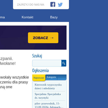
ZAJRZYJ DO NAS NA:
ama
Kontakt
Bazy
zpanii.
dwołane!
dwołały wszystkie
Kategorie
Najnowsze
czeniu dla prasy
Kierownik wypoczynku
aną one
dzieci i młodzieży
Specjalista /Specjalistka
ds. turystyki
pilot- przewodnik, 11-
13.09.2026r. Adrspach-...