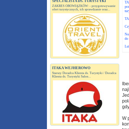
SPECJALISTA DS. TURYSTYKI
TAT
ZAKRES OBOWIĄZKÓW: - przygotowywanie
prz
ofert turystycznych, ich sprawdzanie oraz...
tur
TAP
Czy
No
do 
Luf
ITAKA WEJHEROWO
Starszy Doradca Klienta ds. Turystyki / Doradca
Klienta ds. Turystyki Salon...
Ibe
naj
Jed
poł
gdy
W p
kon