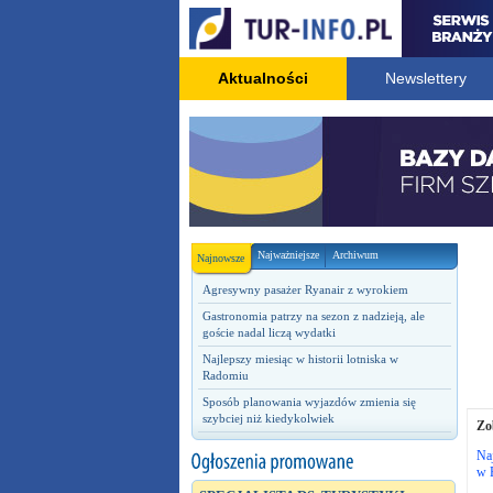
Aktualności
Newslettery
Najważniejsze
Archiwum
Najnowsze
Agresywny pasażer Ryanair z wyrokiem
Gastronomia patrzy na sezon z nadzieją, ale
goście nadal liczą wydatki
Najlepszy miesiąc w historii lotniska w
Radomiu
Sposób planowania wyjazdów zmienia się
szybciej niż kiedykolwiek
Zo
Naj
w 