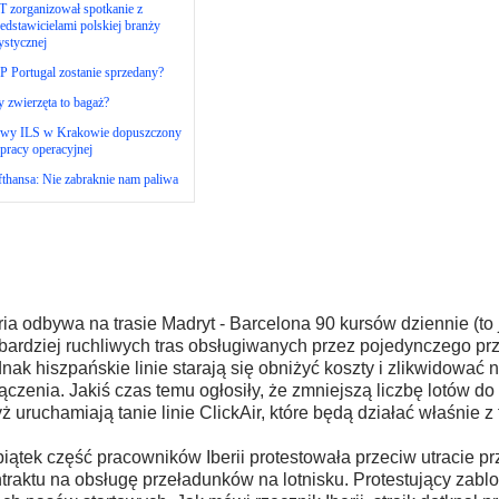
 zorganizował spotkanie z
edstawicielami polskiej branży
ystycznej
 Portugal zostanie sprzedany?
 zwierzęta to bagaż?
wy ILS w Krakowie dopuszczony
pracy operacyjnej
thansa: Nie zabraknie nam paliwa
ria odbywa na trasie Madryt - Barcelona 90 kursów dziennie (to
bardziej ruchliwych tras obsługiwanych przez pojedynczego pr
nak hiszpańskie linie starają się obniżyć koszty i zlikwidowa
ączenia. Jakiś czas temu ogłosiły, że zmniejszą liczbę lotów do 
ż uruchamiają tanie linie ClickAir, które będą działać właśnie z
iątek część pracowników Iberii protestowała przeciw utracie prz
traktu na obsługę przeładunków na lotnisku. Protestujący zablo