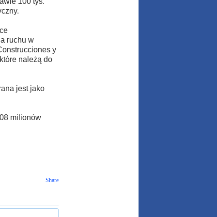
rawie 100 tys.
yczny.
ace
ia ruchu w
Construcciones y
 które należą do
ana jest jako
408 milionów
Share