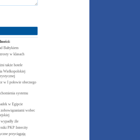
lności:
ad
Bałtykiem
zrosty w klasach
żni także
hotele
 Wielkopolskiej
rystycznej
cor w I połowie obecnego
uchomienia systemu
padek w
Egipcie
 zobowiązaniami wobec
jskiej
e wypadły
źle
yniki PKP
Intercity
czne przyciągają