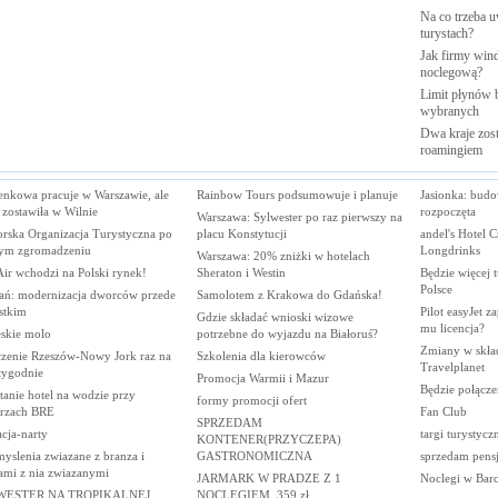
Na co trzeba u
turystach?
Jak firmy wind
noclegową?
Limit płynów b
wybranych
Dwa kraje zost
roamingiem
enkowa pracuje w Warszawie, ale
Rainbow Tours podsumowuje i planuje
Jasionka: bud
 zostawiła w Wilnie
rozpoczęta
Warszawa: Sylwester po raz pierwszy na
rska Organizacja Turystyczna po
placu Konstytucji
andel's Hotel 
ym zgromadzeniu
Longdrinks
Warszawa: 20% zniżki w hotelach
ir wchodzi na Polski rynek!
Sheraton i Westin
Będzie więcej 
Polsce
ań: modernizacja dworców przede
Samolotem z Krakowa do Gdańska!
stkim
Pilot easyJet z
Gdzie składać wnioski wizowe
mu licencja?
eskie molo
potrzebne do wyjazdu na Białoruś?
Zmiany w skła
czenie Rzeszów-Nowy Jork raz na
Szkolenia dla kierowców
Travelplanet
tygodnie
Promocja Warmii i Mazur
Będzie połącze
anie hotel na wodzie przy
formy promocji ofert
hrzach BRE
Fan Club
SPRZEDAM
cja-narty
targi turystycz
KONTENER(PRZYCZEPA)
yslenia zwiazane z branza i
GASTRONOMICZNA
sprzedam pens
ami z nia zwiazanymi
JARMARK W PRADZE Z 1
Noclegi w Barc
WESTER NA TROPIKALNEJ
NOCLEGIEM. 359 zł.