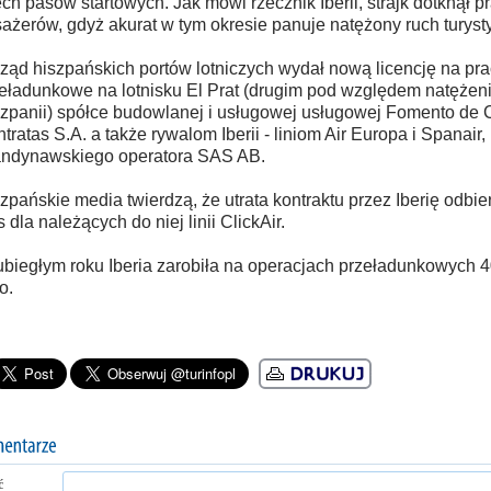
ech pasów startowych. Jak mówi rzecznik Iberii, strajk dotknął p
ażerów, gdyż akurat w tym okresie panuje natężony ruch turyst
ząd hiszpańskich portów lotniczych wydał nową licencję na pr
eładunkowe na lotnisku El Prat (drugim pod względem natężen
zpanii) spółce budowlanej i usługowej usługowej Fomento de 
tratas S.A. a także rywalom Iberii - liniom Air Europa i Spanair,
ndynawskiego operatora SAS AB.
zpańskie media twierdzą, że utrata kontraktu przez Iberię odbier
s dla należących do niej linii ClickAir.
biegłym roku Iberia zarobiła na operacjach przeładunkowych 
o.
ć