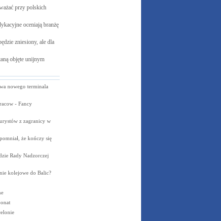
ważać przy polskich
ykacyjne oceniają branżę
ędzie zniesiony, ale dla
aną objęte unijnym
owa nowego terminala
Cracow - Fancy
turystów z zagranicy w
apomniał, że kończy się
dzie Rady Nadzorczej
nie kolejowe do Balic?
ne
jonat
elonie