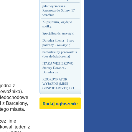
pilot wycieczki z
Rzeszowa do Soliny, 17
września
Kupię biuro, wejdę w
spółkę.
Specjalista ds. turystyki
Doradca klienta - biuro
podróży - wakacje.pl
Samodzielny przewodnik
(bez doświadczenia)
ITAKA WEJHEROWO -
Starszy Doradca /
Doradca ds....
KOORDYNATOR
WYJAZDU (MISJI
 jedna z
GOSPODARCZEJ) DO...
zewoźnika).
ć niedochodowe
i z Barcelony,
 tego miasta.
ez linie
kowali jeden z