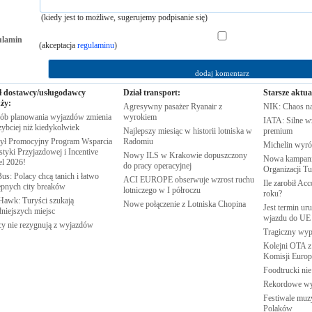
(kiedy jest to możliwe, sugerujemy podpisanie się)
ulamin
(akceptacja
regulaminu
)
ł dostawcy/usługodawcy
Dział transport:
Starsze aktua
ży:
Agresywny pasażer Ryanair z
NIK: Chaos n
ób planowania wyjazdów zmienia
wyrokiem
IATA: Silne w
zybciej niż
kiedykolwiek
Najlepszy miesiąc w historii lotniska w
premium
ył Promocyjny Program Wsparcia
Radomiu
Michelin wyró
tyki Przyjazdowej i Incentive
Nowy ILS w Krakowie dopuszczony
Nowa kampania
el
2026!
do pracy
operacyjnej
Organizacji
Tu
us: Polacy chcą tanich i łatwo
ACI EUROPE obserwuje wzrost ruchu
Ile zarobił Ac
ępnych city
breaków
lotniczego w I
półroczu
roku?
Hawk: Turyści szukają
Nowe połączenie z Lotniska
Chopina
Jest termin ur
dniejszych
miejsc
wjazdu do
UE
cy nie rezygnują z
wyjazdów
Tragiczny wy
Kolejni OTA z
Komisji
Europe
Foodtrucki ni
Rekordowe w
Festiwale muzy
Polaków