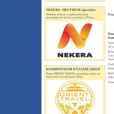
NEKERA - HELP DESK Specialist
Jesteśmy jednym z najdynamiczniej
Reg
rozwijających się biur podróży w Polsce,...
Dzia
bran
Spos
się s
Rusz
Turys
Trav
FlixB
dost
KOORDYNATOR WYJAZDU (MISJI
Rate
Firma ORIENT TRAVEL poszukuje osoby na
stanowisko koordynatora Misji...
chło
Pola