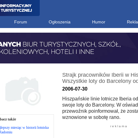
Forum
Ogłoszenia
Humor
Rekl
Strajk pracowników Iberii w His
Wszystkie loty do Barcelony o
2006-07-30
Hiszpańskie linie lotnicze Iberia o
swoje loty do Barcelony. W oświad
przewoźnik poinformował, że zost
wznowione w sobotę rano.
bacz także
r e k l a m a
lepszy miesiąc w historii lotniska
Radomiu