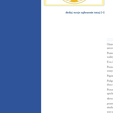
dodaj swoje ogłoszenie tutaj [+]
Ożar
serce
Pomo
waln
Eva A
Pozn
wszy
Papi
Połą
dwa 
Powst
spic
słowa
przem
studi
SYL