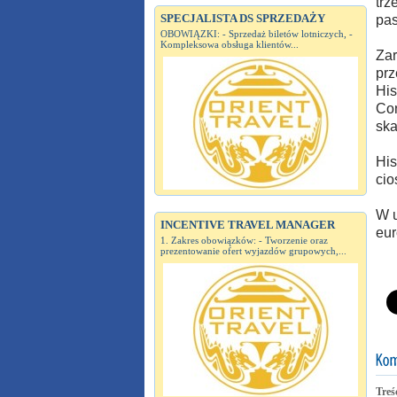
trz
SPECJALISTA DS SPRZEDAŻY
pas
OBOWIĄZKI: - Sprzedaż biletów lotniczych, -
Kompleksowa obsługa klientów...
Zar
prz
His
Con
ska
His
cio
W u
INCENTIVE TRAVEL MANAGER
eur
1. Zakres obowiązków: - Tworzenie oraz
prezentowanie ofert wyjazdów grupowych,...
Treś