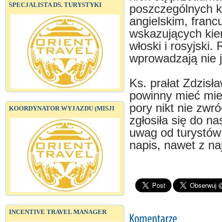
SPECJALISTA DS. TURYSTYKI
poszczególnych k
angielskim, franc
wskazujących kier
włoski i rosyjski.
wprowadzają nie j
Ks. prałat Zdzisła
powinny mieć miej
pory nikt nie zwró
KOORDYNATOR WYJAZDU (MISJI
zgłosiła się do n
uwag od turystów 
napis, nawet z na
INCENTIVE TRAVEL MANAGER