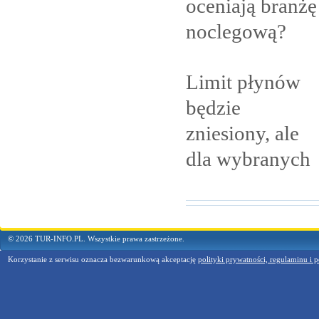
oceniają branżę
noclegową?
Limit płynów
będzie
zniesiony, ale
dla
wybranych
© 2026 TUR-INFO.PL. Wszystkie prawa zastrzeżone.
Korzystanie z serwisu oznacza bezwarunkową akceptację
polityki prywatności, regulaminu i p