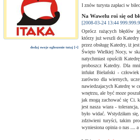
I znów turysta zapłaci w bil
Na Wawelu roi się od b
[2008-03-24 13:44 999.999.9
Oprócz rażących błędów ję
którzy już weszli do Katedr
przez obsługę Katedry, iż je
dodaj swoje ogłoszenie tutaj [+]
Święto Wielkiej Nocy, w sk
natychmiast opuścili Katedrę
proboszcz Katedry. Dla mn
infułat Bielański - człowie
zarówno dla wiernych, uczes
nawiedzajacych Katedrę w ce
wnętrzu, ale być moze poszu
jak mogą zachować się Ci. k
jest nasza wiara - tolerancja
było widać. Wstydziłam się,
zdziwieni turyści, takim p
wyniesiona opinia o nas .... a