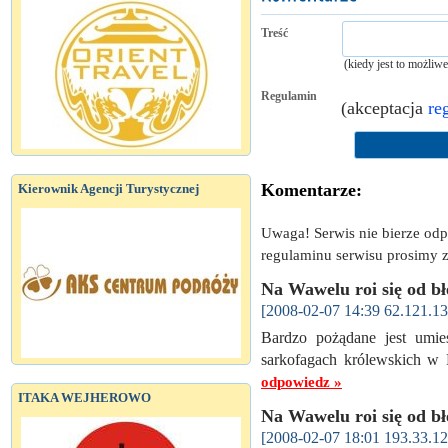
Treść
(kiedy jest to możliw
Regulamin
(akceptacja
re
Komentarze:
Kierownik Agencji Turystycznej
Uwaga! Serwis nie bierze od
regulaminu serwisu prosimy z
Na Wawelu roi się od b
[2008-02-07 14:39 62.121.13
Bardzo pożądane jest umie
sarkofagach królewskich w 
odpowiedz »
ITAKA WEJHEROWO
Na Wawelu roi się od b
[2008-02-07 18:01 193.33.12