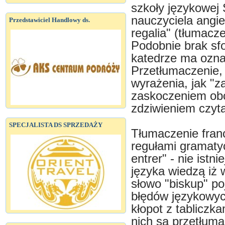
szkoły językowej S
nauczyciela angie
Przedstawiciel Handlowy ds.
regalia" (tłumacze
Podobnie brak sfo
katedrze ma ozna
Przetłumaczenie, 
wyrażenia, jak "z
zaskoczeniem obc
zdziwieniem czyta
SPECJALISTA DS SPRZEDAŻY
Tłumaczenie franc
regułami gramaty
entrer" - nie istn
języka wiedzą iż 
słowo "biskup" po
błędów językowyc
kłopot z tabliczk
nich są przetłuma