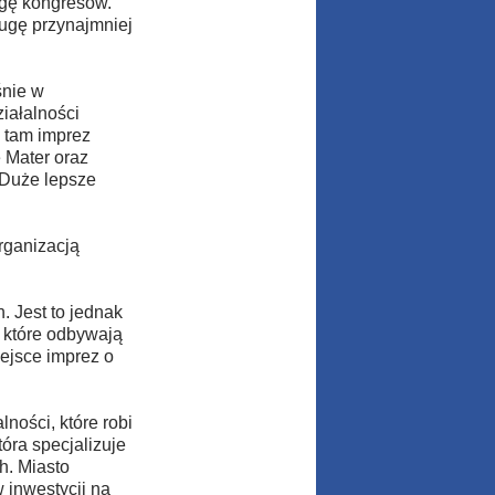
ugę kongresów.
ługę przynajmniej
śnie w
iałalności
ę tam imprez
 Mater oraz
 Duże lepsze
rganizacją
 Jest to jednak
, które odbywają
ejsce imprez o
ości, które robi
óra specjalizuje
h. Miasto
 inwestycji na