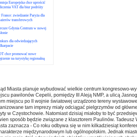
isja Europejska chce uprościć
liczenia VAT dla biur podróży
 France: zwiedzanie Paryża dla
sażerów transferowych
rcure Gdynia Centrum w nowej
łonie
nkurs dla odwiedzających
dkarpacie
T chce promować nowe
jrzenie na turystykę regionalną
ąd Miasta planuje wybudować wielkie centrum kongresowo-wy
jscu pawilonów Cepelii, pomiędzy III Aleją NMP, a ulicą Jasno
ym miejscu po II wojnie światowej urządzono tereny wystawo
anizowane tam imprezy miały odciągać pielgrzymów od główne
yty w Częstochowie. Natomiast dzisiaj miałoby to być przedsięw
ien sposób będzie związane z klasztorem Paulinów. Tadeusz 
sta zaznacza - Co roku odbywa się w nim kilkadziesiąt konfere
harakterze międzynarodowym lub ogólnopolskim. Jednak miast