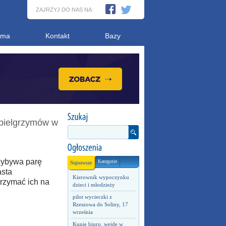
ZAJRZYJ DO NAS NA:
ama
Kontakt
Bazy
pielgrzymów w
zybywa parę
Kategorie
Najnowsze
asta
Kierownik wypoczynku
trzymać ich na
dzieci i młodzieży
pilot wycieczki z
Rzeszowa do Soliny, 17
września
Kupię biuro, wejdę w