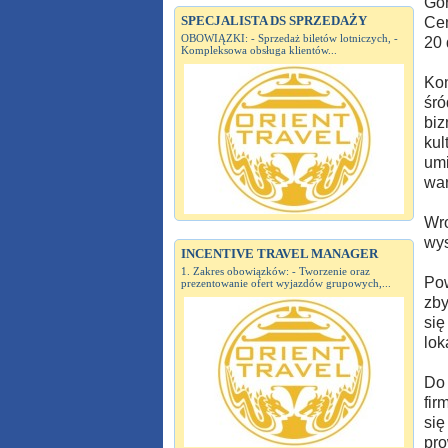
Gór
SPECJALISTA DS SPRZEDAŻY
Cen
OBOWIĄZKI: - Sprzedaż biletów lotniczych, -
20 
Kompleksowa obsługa klientów...
Kon
śró
biz
kul
umi
war
Wro
wys
INCENTIVE TRAVEL MANAGER
1. Zakres obowiązków: - Tworzenie oraz
Pow
prezentowanie ofert wyjazdów grupowych,...
zby
się
lok
Do 
fir
się
pro