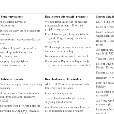
 biura turystyczne:
Dział centra informacji i promocji:
Starsze aktual
ć polskiego turysty w
Województwo kujawsko-pomorskie
IATA: Silne wz
stycznym
raju
przeznaczyło prawie 450 tys. na
Michelin wyró
projekty
turystyczne
śniowe wyjazdy sporo droższe niż
Nowa kampania
d
rokiem
Ruszył Promocyjny Program Wsparcia
Organizacji
Tu
Turystyki Przyjazdowej i Incentive
iec przyniósł wzrost sprzedaży w
Ile zarobił Ac
Travel
2026!
bow
roku?
WOT chce promować nowe spojrzenie
wództwo kujawsko-pomorskie
Jest termin ur
na turystykę
regionalną
naczyło prawie 450 tys. na
wjazdu do
UE
ekty
turystyczne
Nowa kampania wizerunkowa
Czech
Tragiczny wy
je.pl typują największe
Podkarpacka Regionalna Organizacja
Kolejni OTA z
oczenia połowy
sezonu
Turystyczna wydała nowy
przewodnik
Komisji
Europe
Foodtrucki ni
Rekordowe wy
 hotele, pensjonaty:
Dział badania rynku i analizy:
Festiwale muzy
 mianuje nową dyrektor regionalną
ACI EUROPE obserwuje wzrost ruchu
Polaków
azowszu
lotniczego w I
półroczu
Na co trzeba u
ył Promocyjny Program Wsparcia
Ceny lastów idą w
górę
turystach?
tyki Przyjazdowej i Incentive
Travelplanet sprawdza jak Polacy
el
2026!
Jak firmy wind
spędzają szczyt
sezonu
noclegową?
r podsumowuje pierwsze
półrocze
Zapotrzebowanie na podróże lotnicze
Limit płynów bę
 turystyka powinna być jednym z
nieco mniejsze niż przed
rokiem
wybranych