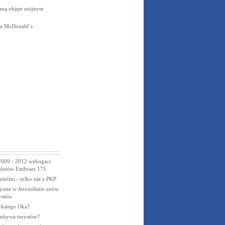
aną objęte unijnym
la
McDonald`s
2009 - 2012 wzbogaci
molotów Embraer 175
ziećmi - tylko nie z PKP
ynne w Jerozolimie znów
ystów
ksiego Oka?
ubywa turystów?