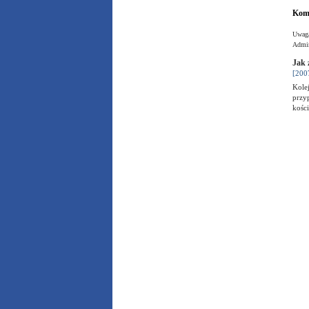
Kome
Uwaga
Admin
Jak 
[200
Kole
przyp
kośc