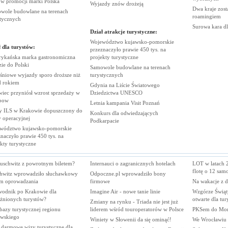
rów promocji marki
Polska
Wyjazdy znów
drożeją
Dwa kraje zost
wole budowlane na terenach
roamingiem
stycznych
Surowa kara d
Dział atrakcje turystyczne:
Województwo kujawsko-pomorskie
 dla turystów:
przeznaczyło prawie 450 tys. na
ykańska marka gastronomiczna
projekty
turystyczne
zie do
Polski
Samowole budowlane na terenach
śniowe wyjazdy sporo droższe niż
turystycznych
d
rokiem
Gdynia na Liście Światowego
iec przyniósł wzrost sprzedaży w
Dziedzictwa
UNESCO
bow
Letnia kampania Visit
Poznań
 ILS w Krakowie dopuszczony do
Konkurs dla odwiedzających
y
operacyjnej
Podkarpacie
wództwo kujawsko-pomorskie
naczyło prawie 450 tys. na
ekty
turystyczne
uschwitz z powrotnym biletem?
Internauci o zagranicznych hotelach
LOT w latach 
flotę o 12 sa
hwitz wprowadziło słuchawkowy
Odpoczne.pl wprowadziło bony
em oprowadzania
firmowe
Na wakacje z d
wodnik po Krakowie dla
Imagine Air - nowe tanie linie
Wzgórze Świąt
eżnionych turystów?
otwarte dla tur
Zmiany na rynku - Triada nie jest już
bazy turystycznej regionu
liderem wśród touroperatorów w Polsce
PKSem do Mor
owskiego
Winiety w Słowenii da się ominąć!
We Wrocławiu 
 darmowe wizy turystyczne dla