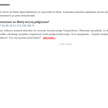
ntarze:
! Serwis nie bierze odpowiedzialności za wypowiedzi na forum. Ewentualne naruszenia regulaminu serwisu pro
istratorowi po przez stronę Kontakt
zatrzymać na dłużej turystę-pielgrzyma?
7-03-08 16:31 213.158.196.*]
jny ciekawy pomysł odnośnie do rozwoju turystycznego Częstochowy. Obawiam się jednak, że sk
adku włoskiego projektu organizacji ruchu pielgrzymkowego. A na marginesie - Cepelia znajduje
ielnych. Czy oni są temu przychylni?
odpowiedz »
r e k l a m a