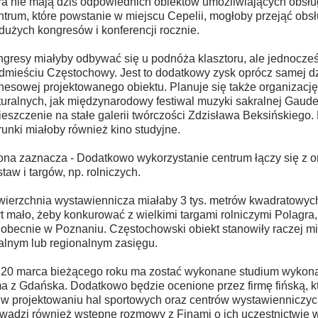
a nie mają dziś odpowiednich obiektów umożliwiających obsł
trum, które powstanie w miejscu Cepelii, mogłoby przejąć obs
dużych kongresów i konferencji rocznie.
gresy miałyby odbywać się u podnóża klasztoru, ale jednocze
dmieściu Częstochowy. Jest to dodatkowy zysk oprócz samej dz
nesowej projektowanego obiektu. Planuje się także organizacj
turalnych, jak międzynarodowy festiwal muzyki sakralnej Gaude
eszczenie na stałe galerii twórczości Zdzisława Beksińskiego.
unki miałoby również kino studyjne.
na zaznacza - Dodatkowo wykorzystanie centrum łączy się z o
taw i targów, np. rolniczych.
ierzchnia wystawiennicza miałaby 3 tys. metrów kwadratowych.
t mało, żeby konkurować z wielkimi targami rolniczymi Polagra
 obecnie w Poznaniu. Częstochowski obiekt stanowiły raczej mi
alnym lub regionalnym zasięgu.
20 marca bieżącego roku ma zostać wykonane studium wykonaln
ma z Gdańska. Dodatkowo będzie ocenione przez firmę fińską, kt
 w projektowaniu hal sportowych oraz centrów wystawienniczyc
wadzi również wstępne rozmowy z Finami o ich uczestnictwie w