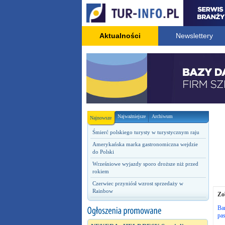
Aktualności
Newslettery
Najważniejsze
Archiwum
Najnowsze
Śmierć polskiego turysty w turystycznym raju
Amerykańska marka gastronomiczna wejdzie
do Polski
Wrześniowe wyjazdy sporo droższe niż przed
rokiem
Czerwiec przyniósł wzrost sprzedaży w
Rainbow
Zo
Bar
pa