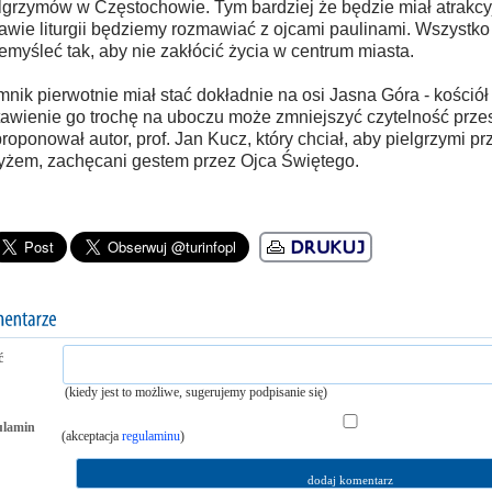
lgrzymów w Częstochowie. Tym bardziej że będzie miał atrakcy
awie liturgii będziemy rozmawiać z ojcami paulinami. Wszystko
emyśleć tak, aby nie zakłócić życia w centrum miasta.
nik pierwotnie miał stać dokładnie na osi Jasna Góra - kośció
awienie go trochę na uboczu może zmniejszyć czytelność przes
roponował autor, prof. Jan Kucz, który chciał, aby pielgrzymi pr
yżem, zachęcani gestem przez Ojca Świętego.
ć
(kiedy jest to możliwe, sugerujemy podpisanie się)
ulamin
(akceptacja
regulaminu
)