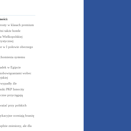
ności:
rosty w klasach
premium
żni także
hotele
 Wielkopolskiej
rystycznej
cor w I połowie obecnego
uchomienia systemu
padek w
Egipcie
 zobowiązaniami wobec
jskiej
e wypadły
źle
niki PKP
Intercity
czne przyciągają
ważać przy polskich
ykacyjne oceniają branżę
dzie zniesiony, ale dla