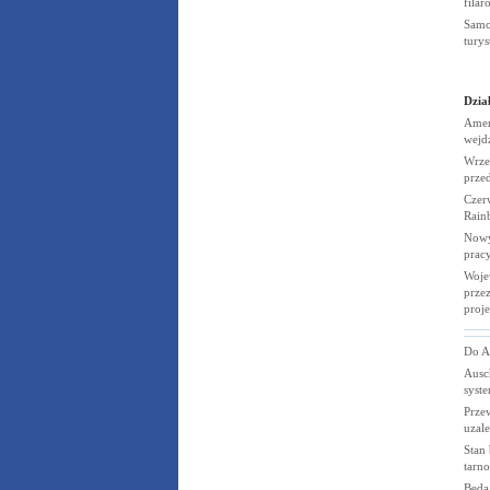
fila
Samo
tury
Dział
Amer
wejd
Wrze
prze
Czerw
Rain
Nowy
prac
Woje
przez
proj
Do A
Ausc
syst
Prze
uzal
Stan 
tarn
Będą