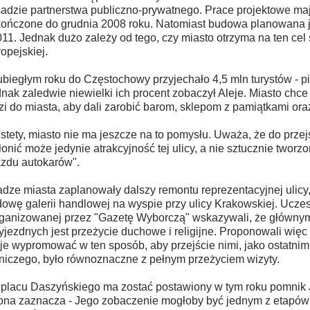
adzie partnerstwa publiczno-prywatnego. Prace projektowe ma
ończone do grudnia 2008 roku. Natomiast budowa planowana je
011. Jednak dużo zależy od tego, czy miasto otrzyma na ten cel 
opejskiej.
biegłym roku do Częstochowy przyjechało 4,5 mln turystów - p
nak zaledwie niewielki ich procent zobaczył Aleje. Miasto chce
zi do miasta, aby dali zarobić barom, sklepom z pamiątkami ora
stety, miasto nie ma jeszcze na to pomysłu. Uważa, że do przej
łonić może jedynie atrakcyjność tej ulicy, a nie sztucznie tworzo
zdu autokarów".
dze miasta zaplanowały dalszy remontu reprezentacyjnej ulicy,
owę galerii handlowej na wyspie przy ulicy Krakowskiej. Uczes
ganizowanej przez "Gazetę Wyborczą" wskazywali, że główny
yjezdnych jest przeżycie duchowe i religijne. Proponowali więc
je wypromować w ten sposób, aby przejście nimi, jako ostatni
niczego, było równoznaczne z pełnym przeżyciem wizyty.
placu Daszyńskiego ma zostać postawiony w tym roku pomnik J
na zaznacza - Jego zobaczenie mogłoby być jednym z etapów