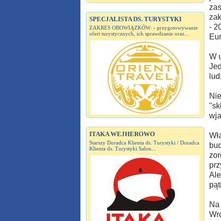
zas
zak
SPECJALISTA DS. TURYSTYKI
- 2
ZAKRES OBOWIĄZKÓW: - przygotowywanie
ofert turystycznych, ich sprawdzanie oraz...
Eur
W u
Jed
lud
Nie
"sk
wja
ITAKA WEJHEROWO
Wła
Starszy Doradca Klienta ds. Turystyki / Doradca
bud
Klienta ds. Turystyki Salon...
zor
prz
Ale
pąt
Na 
Wro