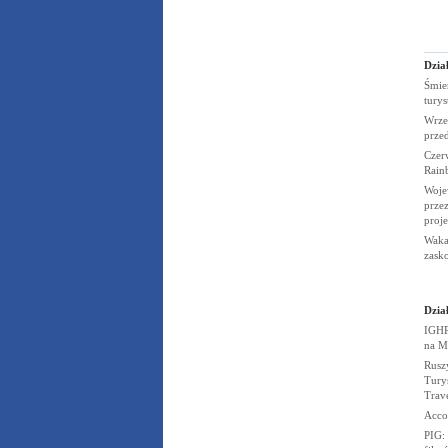
Dział
Śmier
tury
Wrze
prze
Czerw
Rain
Woje
przez
proj
Wakac
zask
Dział
IGHP
na
M
Rusz
Turys
Trav
Acco
PIG: