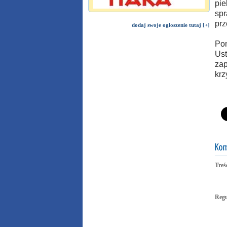
pie
spr
prz
dodaj swoje ogłoszenie tutaj [+]
Pom
Ust
zap
krz
Treś
Reg