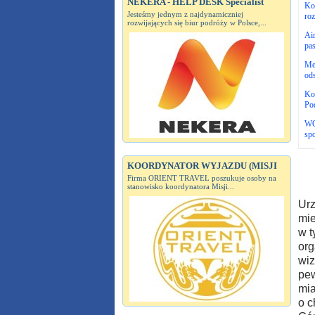
NEKERA - HELP DESK Specialist
Kom
Jesteśmy jednym z najdynamiczniej
roz
rozwijających się biur podróży w Polsce,...
Air
pa
Me
ods
Ko
Po
WO
spo
KOORDYNATOR WYJAZDU (MISJI
Firma ORIENT TRAVEL poszukuje osoby na
stanowisko koordynatora Misji...
Urz
mie
w t
org
wiz
pew
mia
o c