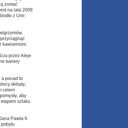
ją zostać
st na lata 2009
środki z Unii
ielgrzymów.
 przyciągnąć
z kawiarniom.
ścia przez Aleje
ne bariery
 a ponad to
tnicy debaty,
m celem
 pomysły, aby
m etapem szlaku
ana Pawła II.
 pobytu