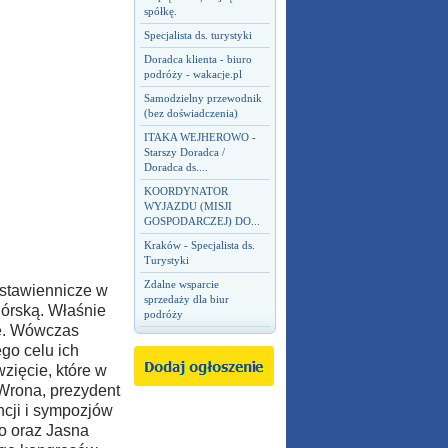
spółkę.
Specjalista ds. turystyki
Doradca klienta - biuro
podróży - wakacje.pl
Samodzielny przewodnik
(bez doświadczenia)
ITAKA WEJHEROWO -
Starszy Doradca /
Doradca ds....
KOORDYNATOR
WYJAZDU (MISJI
GOSPODARCZEJ) DO...
Kraków - Specjalista ds.
Turystyki
Zdalne wsparcie
stawiennicze w
sprzedaży dla biur
górską. Właśnie
podróży
we. Wówczas
go celu ich
zięcie, które w
Wrona, prezydent
ncji i sympozjów
o oraz Jasna