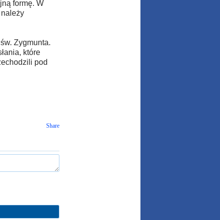
jną formę. W
 należy
ł św. Zygmunta.
łania, które
zechodzili pod
Share