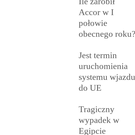
Ile zarobił
Accor w I
połowie
obecnego
roku
Jest termin
uruchomienia
systemu wjazd
do
UE
Tragiczny
wypadek w
Egipcie