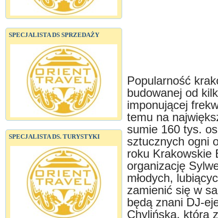
SPECJALISTA DS SPRZEDAŻY
Popularność krak
budowanej od kilku
imponującej frek
temu na najwięks
sumie 160 tys. os
SPECJALISTA DS. TURYSTYKI
sztucznych ogni 
roku Krakowskie 
organizację Sylw
młodych, lubiącyc
zamienić się w s
będą znani DJ-ej
Chylińska, która 