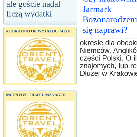
ale goście nadal
Jarmark
liczą wydatki
Bożonarodzen
się naprawi?
KOORDYNATOR WYJAZDU (MISJI
okresie dla obco
Niemców, Anglików
części Polski. O i
znajomych, lub re
Dłużej w Krakowi
INCENTIVE TRAVEL MANAGER