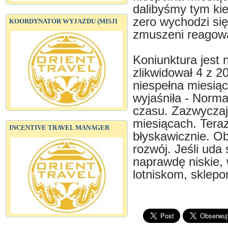
dalibyśmy tym ki
zero wychodzi się
KOORDYNATOR WYJAZDU (MISJI
zmuszeni reagować
Koniunktura jest 
zlikwidował 4 z 
niespełna miesiąc
wyjaśniła - Norma
czasu. Zazwyczaj 
miesiącach. Tera
INCENTIVE TRAVEL MANAGER
błyskawicznie. O
rozwój. Jeśli uda 
naprawdę niskie, w
lotniskom, sklep