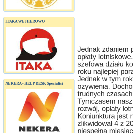
ITAKA WEJHEROWO
Jednak zdaniem 
opłaty lotniskowe
szefowa działu ko
roku najlepiej po
Jednak w tym rok
NEKERA - HELP DESK Specialist
ożywienia. Docho
trudnych czasach 
Tymczasem nasze
rozwój, opłaty lo
Koniunktura jest 
zlikwidował 4 z 
niespełna miesiąc