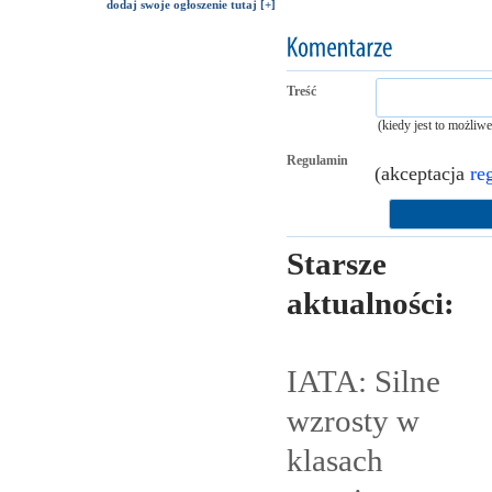
dodaj swoje ogłoszenie tutaj [+]
Treść
(kiedy jest to możliw
Regulamin
(akceptacja
re
Starsze
aktualności:
IATA: Silne
wzrosty w
klasach