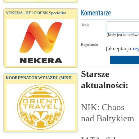
NEKERA - HELP DESK Specialist
Treść
(kiedy jest to możliw
Regulamin
(akceptacja
re
Starsze
KOORDYNATOR WYJAZDU (MISJI
aktualności:
NIK: Chaos
nad
Bałtykiem