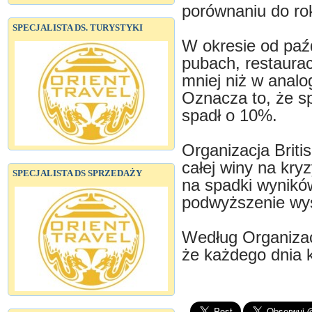
porównaniu do ro
SPECJALISTA DS. TURYSTYKI
W okresie od paź
pubach, restauracj
mniej niż w analo
Oznacza to, że s
spadł o 10%.
Organizacja Briti
całej winy na kry
SPECJALISTA DS SPRZEDAŻY
na spadki wynikó
podwyższenie wys
Według Organizacj
że każdego dnia 