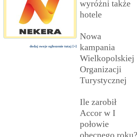
wyróżni także
hotele
Nowa
kampania
dodaj swoje ogłoszenie tutaj [+]
Wielkopolskiej
Organizacji
Turystycznej
Ile zarobił
Accor w I
połowie
obecnego
roku