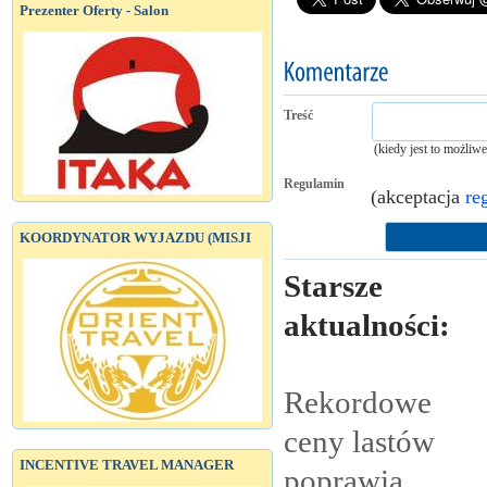
Prezenter Oferty - Salon
Treść
(kiedy jest to możliw
Regulamin
(akceptacja
re
KOORDYNATOR WYJAZDU (MISJI
Starsze
aktualności:
Rekordowe
ceny lastów
INCENTIVE TRAVEL MANAGER
poprawią