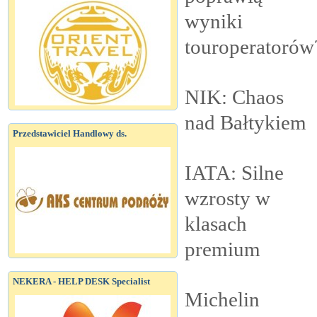
wyniki
touroperatorów
NIK: Chaos
nad
Bałtykiem
Przedstawiciel Handlowy ds.
IATA: Silne
wzrosty w
klasach
premium
NEKERA - HELP DESK Specialist
Michelin