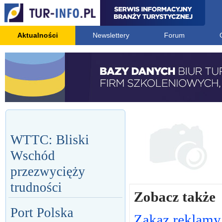
Aktualności
Newslettery
Forum
WTTC: Bliski
Wschód
przezwycięży
trudności
Zobacz także
Port Polska
Zakaz reklamy