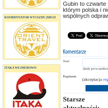
Gubin to czwarte
którym polska i n
wspólnych odpra
KOORDYNATOR WYJAZDU (MISJI
Treść
ITAKA WEJHEROWO
(kiedy jest to możliw
Regulamin
(akceptacja
re
Starsze
aktualności: