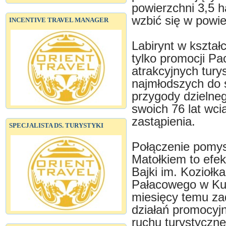
powierzchni 3,5 h
wzbić się w powie
INCENTIVE TRAVEL MANAGER
Labirynt w kształ
tylko promocji P
atrakcyjnych tury
najmłodszych do s
przygody dzielne
swoich 76 lat wci
zastąpienia.
SPECJALISTA DS. TURYSTYKI
Połączenie pomys
Matołkiem to efe
Bajki im. Koziołk
Pałacowego w Kur
miesięcy temu zad
działań promocyjn
ruchu turystyczne