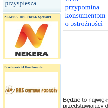
przyspiesza
przypomina
konsumentom
NEKERA - HELP DESK Specialist
o ostrożności
Przedstawiciel Handlowy ds.
Będzie to najwięk
przedstawiający d