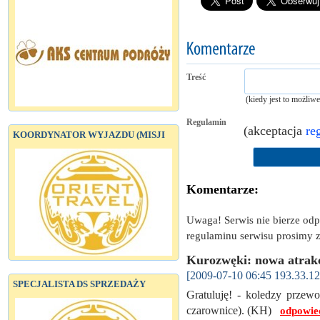
Treść
(kiedy jest to możliw
Regulamin
(akceptacja
re
KOORDYNATOR WYJAZDU (MISJI
Komentarze:
Uwaga! Serwis nie bierze od
regulaminu serwisu prosimy z
Kurozwęki: nowa atrakcj
[2009-07-10 06:45 193.33.12
SPECJALISTA DS SPRZEDAŻY
Gratuluję! - koledzy prze
czarownice). (KH)
odpowie