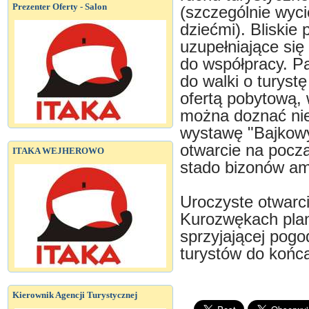
Prezenter Oferty - Salon
(szczególnie wyci
dziećmi). Bliskie
uzupełniające się
do współpracy. P
do walki o turyst
ofertą pobytową, 
można doznać ni
wystawę "Bajkow
otwarcie na pocz
ITAKA WEJHEROWO
stado bizonów am
Uroczyste otwarci
Kurozwękach plan
sprzyjającej pogo
turystów do końc
Kierownik Agencji Turystycznej