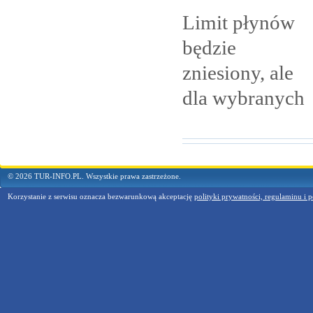
Limit płynów
będzie
zniesiony, ale
dla
wybranych
© 2026 TUR-INFO.PL. Wszystkie prawa zastrzeżone.
Korzystanie z serwisu oznacza bezwarunkową akceptację
polityki prywatności, regulaminu i p