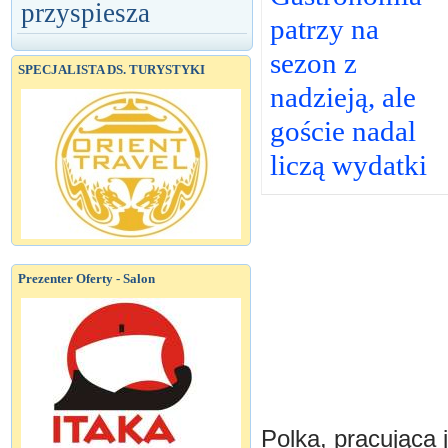
przyspiesza
patrzy na
sezon z
SPECJALISTA DS. TURYSTYKI
nadzieją, ale
goście nadal
liczą wydatki
Prezenter Oferty - Salon
Polka, pracująca