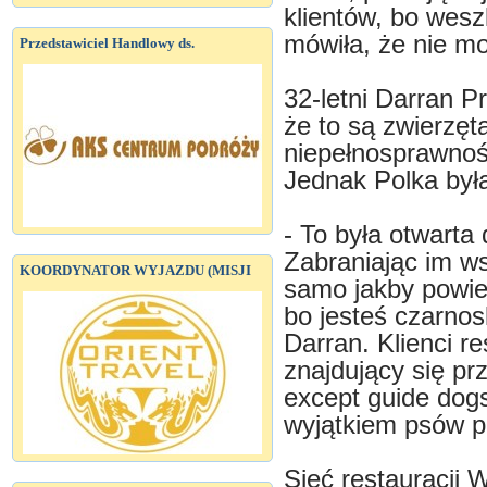
klientów, bo weszl
mówiła, że nie mo
Przedstawiciel Handlowy ds.
32-letni Darran P
że to są zwierzęt
niepełnosprawnoś
Jednak Polka był
- To była otwarta
Zabraniając im ws
KOORDYNATOR WYJAZDU (MISJI
samo jakby powie
bo jesteś czarnos
Darran. Klienci re
znajdujący się pr
except guide dog
wyjątkiem psów p
Sieć restauracji