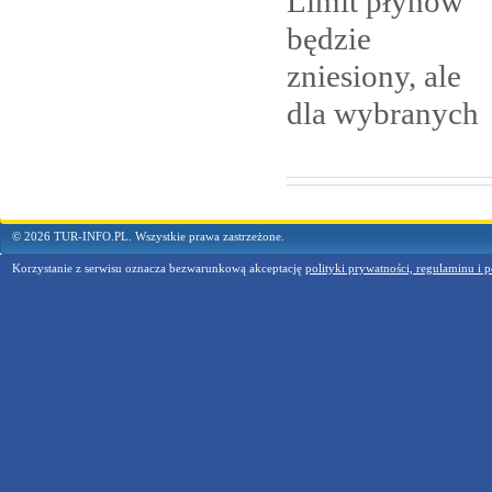
Limit płynów
będzie
zniesiony, ale
dla
wybranych
© 2026 TUR-INFO.PL. Wszystkie prawa zastrzeżone.
Korzystanie z serwisu oznacza bezwarunkową akceptację
polityki prywatności, regulaminu i p