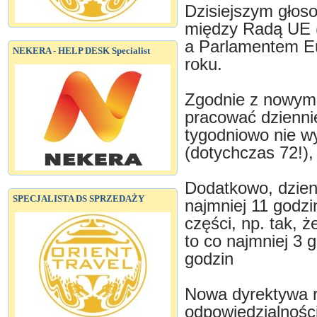
Dzisiejszym głos
między Radą UE (
a Parlamentem Eu
NEKERA - HELP DESK Specialist
roku.
Zgodnie z nowymi
pracować dziennie 
tygodniowo nie wy
(dotychczas 72!),
Dodatkowo, dzien
SPECJALISTA DS SPRZEDAŻY
najmniej 11 godzi
części, np. tak, 
to co najmniej 3 g
godzin
Nowa dyrektywa r
odpowiedzialnośc