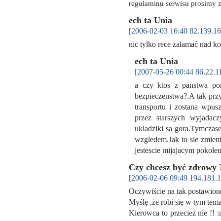
regulaminu serwisu prosimy z
ech ta Unia
[2006-02-03 16:40 82.139.16
nic tylko rece załamać nad 
ech ta Unia
[2007-05-26 00:44 86.22.1
a czy ktos z panstwa pom
bezpieczenstwa?.A tak prz
transportu i zostana wpus
przez starszych wyjada
ukladziki sa gora.Tymczas
wzgledem.Jak to sie zmien
jestescie mijajacym pokole
Czy chcesz być zdrowy 
[2006-02-06 09:49 194.181.1
Oczywiście na tak postawione
Myślę ,że robi się w tym temac
Kierowca to przecież nie !! 