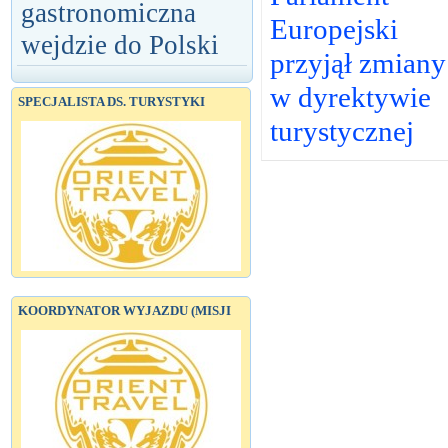
gastronomiczna
Europejski
wejdzie do Polski
przyjął zmiany
w dyrektywie
SPECJALISTA DS. TURYSTYKI
turystycznej
KOORDYNATOR WYJAZDU (MISJI