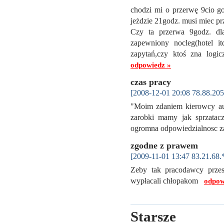
chodzi mi o przerwę 9cio 
jeżdzie 21godz. musi miec prz
Czy ta przerwa 9godz. d
zapewniony nocleg(hotel i
zapytań,czy ktoś zna logi
odpowiedz »
czas pracy
[2008-12-01 20:08 78.88.205
"Moim zdaniem kierowcy auto
zarobki mamy jak sprzatacz
ogromna odpowiedzialnosc 
zgodne z prawem
[2009-11-01 13:47 83.21.68.
Zeby tak pracodawcy przes
wypłacali chłopakom
odpow
Starsze