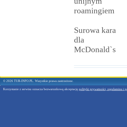
unijnym
roamingiem
Surowa kara
dla
McDonald`s
© 2026 TUR-INFO.PL. Wszystkie prawa zastrzeżone.
Korzystanie z serwisu oznacza bezwarunkową akceptację
polityki prywatności, regulaminu i p