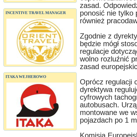
zasad. Odpowiedz
ponosić nie tylko
INCENTIVE TRAVEL MANAGER
również pracodaw
Zgodnie z dyrektyw
będzie mógł stoso
regulacje dotyczą
wolno rozluźnić 
zasad europejski
ITAKA WEJHEROWO
Oprócz regulacji
dyrektywa regulu
cyfrowych tachog
autobusach. Urzą
montowane we ws
pojazdach po 1 m
Komisja Europejs