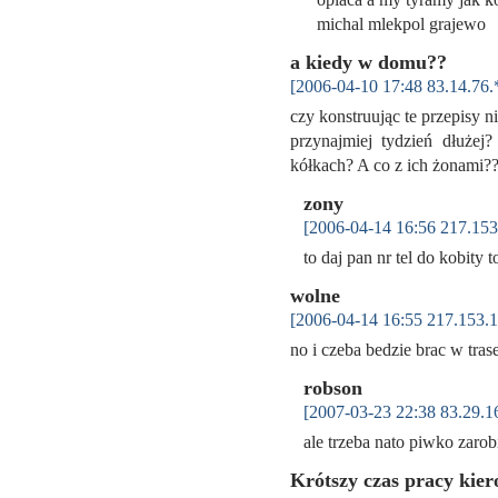
michal mlekpol grajew
a kiedy w domu??
[2006-04-10 17:48 83.14.76.
czy konstruując te przepisy n
przynajmiej tydzień dłuże
kółkach? A co z ich żonami
zony
[2006-04-14 16:56 217.153
to daj pan nr tel do kobity 
wolne
[2006-04-14 16:55 217.153.1
no i czeba bedzie brac w tr
robson
[2007-03-23 22:38 83.29.1
ale trzeba nato piwko zar
Krótszy czas pracy kie