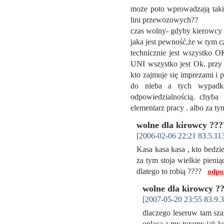
może poto wprowadzają takie
lini przewozowych??
czas wolny- gdyby kierowcy 
jaka jest pewność,że w tym c
technicznie jest wszystko 
UNI wszystko jest Ok. przy 
kto zajmuje się imprezami i 
do nieba a tych wypadkó
odpowiedzialnością. chyba
elementarz pracy . albo za ty
wolne dla kirowcy ???
[2006-02-06 22:21 83.5.113
Kasa kasa kasa , kto bedzie
za tym stoja wielkie pienią
dlatego to robią ????
odpo
wolne dla kirowcy ?
[2007-05-20 23:55 83.9.3
dlaczego leseruw tam szan
oplaca a my tyramy jak k