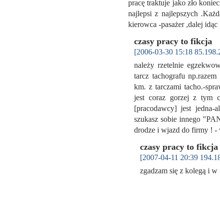
pracę traktuje jako zło koni
najlepsi z najlepszych .Każd
kierowca -pasażer ,dalej idą
czasy pracy to fikcja
[2006-03-30 15:18 85.198.
należy rzetelnie egzekwo
tarcz tachografu np.razem
km. z tarczami tacho.-spra
jest coraz gorzej z tym 
[pracodawcy] jest jedna-a
szukasz sobie innego "PANA
drodze i wjazd do firmy ! 
czasy pracy to fikcja
[2007-04-11 20:39 194.1
zgadzam się z kolegą i