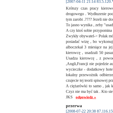
[2007-04-11 21:14 83.5.120.
Krótszy czas pracy kierow
drogowego . Wydłuzenie podr
tym zarobi .???? Jezeli nie dom
To jasno wynika , zeby "usadz
A czy ktoś sobie przypomina
Zwykły obywatel-> Polak móg
posiadać wizę , bo wykonuje
alboczekał 3 miesiące na je
kierowcę , usadzali 50 pasa
Usadza kierowcę , z powod
,Angli,Francji nie pojedzie a
wycieczke - dodatkowy hotel 
lokalny przewożnik odbierze
czujecie tej teorii spisowe
A ciężarówki to samo , jak k
Czyz nie ma być tak . Kto si
JKS
odpowiedz »
przerwa
[2008-07-22 20:38 87.116.15