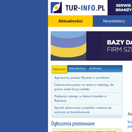
Aktualności
Newslettery
Najważniejsze
Archiwum
Najnowsze
Agresywny pasażer Ryanair z wyrokiem
Gastronomia patrzy na sezon z nadzieją, ale
goście nadal liczą wydatki
Najlepszy miesiąc w historii lotniska w
Radomiu
Sposób planowania wyjazdów zmienia się
szybciej niż kiedykolwiek
Zo
Kie
pu