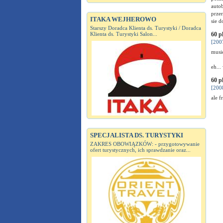
autob
przer
ITAKA WEJHEROWO
sie 
Starszy Doradca Klienta ds. Turystyki / Doradca
Klienta ds. Turystyki Salon...
60 p
[200
musie
eh..
60 p
[200
ale 
SPECJALISTA DS. TURYSTYKI
ZAKRES OBOWIĄZKÓW: - przygotowywanie
ofert turystycznych, ich sprawdzanie oraz...