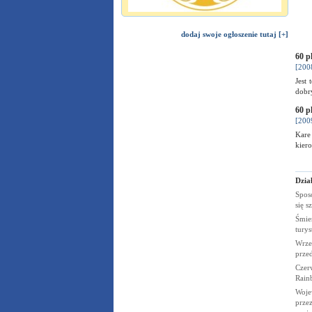
dodaj swoje ogłoszenie tutaj [+]
60 p
[200
Jest
dobry
60 p
[200
Kare
kier
Dział
Spos
się s
Śmier
tury
Wrze
prze
Czerw
Rain
Woje
przez