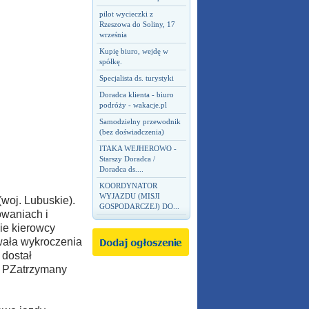
pilot wycieczki z
Rzeszowa do Soliny, 17
września
Kupię biuro, wejdę w
spółkę.
Specjalista ds. turystyki
Doradca klienta - biuro
podróży - wakacje.pl
Samodzielny przewodnik
(bez doświadczenia)
ITAKA WEJHEROWO -
Starszy Doradca /
Doradca ds....
KOORDYNATOR
WYJAZDU (MISJI
woj. Lubuskie).
GOSPODARCZEJ) DO...
owaniach i
ie kierowcy
wała wykroczenia
 dostał
. PZatrzymany