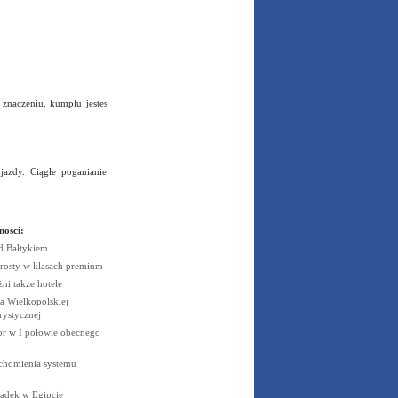
znaczeniu, kumplu jestes
azdy. Ciągłe poganianie
ności:
ad
Bałtykiem
rosty w klasach
premium
żni także
hotele
 Wielkopolskiej
rystycznej
cor w I połowie obecnego
uchomienia systemu
padek w
Egipcie