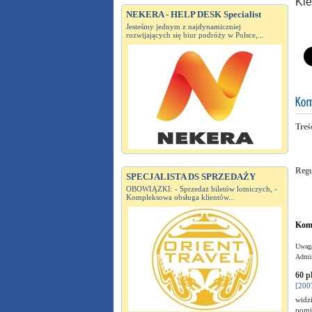
Kie
NEKERA - HELP DESK Specialist
Jesteśmy jednym z najdynamiczniej
rozwijających się biur podróży w Polsce,...
Treś
Reg
SPECJALISTA DS SPRZEDAŻY
OBOWIĄZKI: - Sprzedaż biletów lotniczych, -
Kompleksowa obsługa klientów...
Kome
Uwaga
Admin
60 p
[200
widzi
pomim