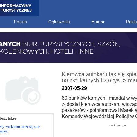
Forum
Ogłoszenia
Humor
Rekl
Kierowca autokaru tak się spie
60 pkt. karnych i 2,6 tys. zł m
2007-05-29
60 punktów karnych i mandat w wys
zł dostał kierowca autokaru wiozą
pasażerów - poinformował Marek 
Komendy Wojewódzkiej Policji w 
bacz także
r e k l a m a
dy workation może się stać
łapką?