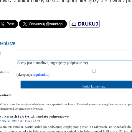
rowca autokaru nie tylko stracił sporo pieniędzy, ale również pr
ć
(kiedy jest to możliwe, sugerujemy podpisanie się)
ulamin
(akceptacja
regulaminu
)
ntarze:
! Serwis nie bierze odpowiedzialności za wypowiedzi na forum. Ewentualne naruszenia regulaminu serwisu pro
istratorowi po przez stronę Kontakt
kt. karnych i 2,6 tys. zł mandatu jednorazowo
7-05-30 19:33 87.105.173.*]
alam ten autokar. wariat sadzil po podwojnej ciaglej pod gorke, na zakretach, na wjazdach do
o iz z naprzeciwka jechaly auta, nawet mnie wyminal, a jechalam ponad 100km/h (!!!). to byl 