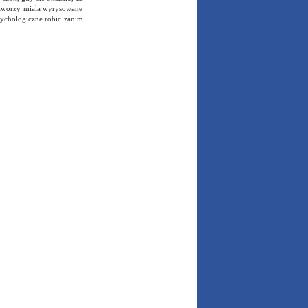
na tworzy miala wyrysowane
psychologiczne robic zanim