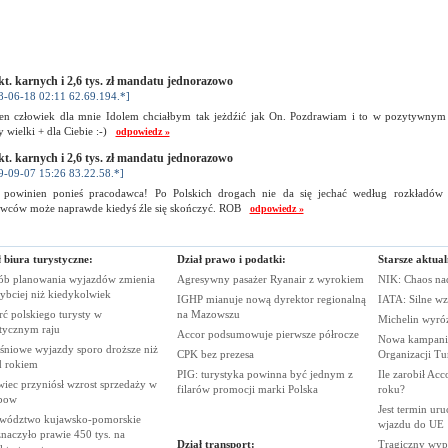
kt. karnych i 2,6 tys. zł mandatu jednorazowo
8-06-18 02:11 62.69.194.*]
 ten człowiek dla mnie Idolem chciałbym tak jeżdźić jak On. Pozdrawiam i to w pozytywnym 
 wielki + dla Ciebie :-)
odpowiedz »
kt. karnych i 2,6 tys. zł mandatu jednorazowo
9-09-07 15:26 83.22.58.*]
 powinien ponieś pracodawca! Po Polskich drogach nie da się jechać według rozkładów j
owców może naprawde kiedyś źle się skończyć. ROB
odpowiedz »
 biura turystyczne:
Dział prawo i podatki:
Starsze aktual
ób planowania wyjazdów zmienia
Agresywny pasażer Ryanair z
wyrokiem
NIK: Chaos n
zybciej niż
kiedykolwiek
IGHP mianuje nową dyrektor regionalną
IATA: Silne wz
ć polskiego turysty w
na
Mazowszu
Michelin wyró
stycznym
raju
Accor podsumowuje pierwsze
półrocze
Nowa kampania
śniowe wyjazdy sporo droższe niż
CPK bez
prezesa
Organizacji
Tu
d
rokiem
PIG: turystyka powinna być jednym z
Ile zarobił Ac
iec przyniósł wzrost sprzedaży w
filarów promocji marki
Polska
roku?
bow
Jest termin ur
wództwo kujawsko-pomorskie
wjazdu do
UE
naczyło prawie 450 tys. na
Dział transport:
Tragiczny wy