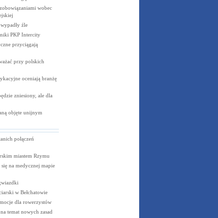
 zobowiązaniami wobec
jskiej
e wypadły
źle
niki PKP
Intercity
czne przyciągają
ważać przy polskich
ykacyjne oceniają branżę
dzie zniesiony, ale dla
aną objęte unijnym
tanich połączeń
rskim miastem Rzymu
a się na medycznej mapie
gwiazdki
iarski w Bełchatowie
mocje dla rowerzystów
 na temat nowych zasad