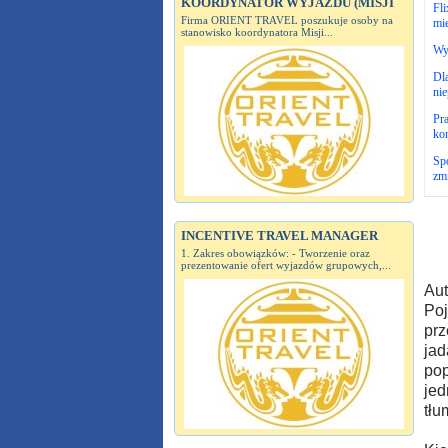
KOORDYNATOR WYJAZDU (MISJI
Fl
Firma ORIENT TRAVEL poszukuje osoby na
mi
stanowisko koordynatora Misji...
Wy
Dla
ni
Pra
ko
Sp
zmi
INCENTIVE TRAVEL MANAGER
1. Zakres obowiązków: - Tworzenie oraz
prezentowanie ofert wyjazdów grupowych,...
Aut
Poj
prz
jad
pop
jed
tłu