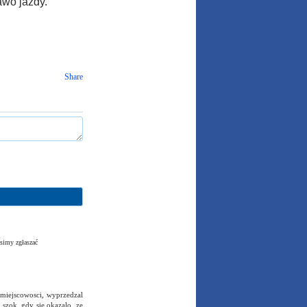
awo jazdy.
Share
simy zgłaszać
 miejscowosci, wyprzedzal
szok, gdy sie okazalo, ze