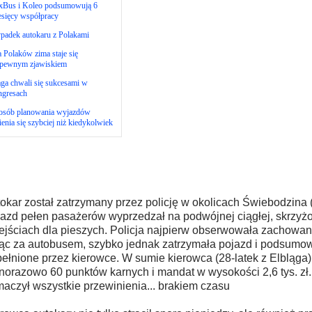
ixBus i Koleo podsumowują 6
esięcy współpracy
padek autokaru z Polakami
 Polaków zima staje się
epewnym zjawiskiem
ga chwali się sukcesami w
ngresach
osób planowania wyjazdów
enia się szybciej niż kiedykolwiek
okar został zatrzymany przez policję w okolicach Świebodzina (
azd pełen pasażerów wyprzedzał na podwójnej ciągłej, skrzyż
ejściach dla pieszych. Policja najpierw obserwowała zachowan
ąc za autobusem, szybko jednak zatrzymała pojazd i podsumo
ełnione przez kierowce. W sumie kierowca (28-latek z Elbląga)
norazowo 60 punktów karnych i mandat w wysokości 2,6 tys. zł
maczył wszystkie przewinienia... brakiem czasu