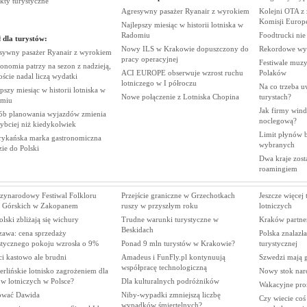
ekty
turystyczne
Agresywny pasażer Ryanair z
wyrokiem
Kolejni OTA z
Komisji
Europe
Najlepszy miesiąc w historii lotniska w
Radomiu
Foodtrucki ni
 dla turystów:
Nowy ILS w Krakowie dopuszczony do
Rekordowe wy
sywny pasażer Ryanair z
wyrokiem
pracy
operacyjnej
Festiwale muzy
onomia patrzy na sezon z nadzieją,
ACI EUROPE obserwuje wzrost ruchu
Polaków
oście nadal liczą
wydatki
lotniczego w I
półroczu
Na co trzeba u
pszy miesiąc w historii lotniska w
Nowe połączenie z Lotniska
Chopina
turystach?
miu
Jak firmy wind
ób planowania wyjazdów zmienia
noclegową?
zybciej niż
kiedykolwiek
Limit płynów bę
ykańska marka gastronomiczna
wybranych
zie do
Polski
Dwa kraje zost
roamingiem
zynarodowy Festiwal Folkloru
Przejście graniczne w Grzechotkach
Jeszcze więcej 
 Górskich w Zakopanem
ruszy w przyszłym roku
lotniczych
lski zbliżają się wichury
Trudne warunki turystyczne w
Kraków partne
Beskidach
zawa: cena sprzedaży
Polska znalazł
ystycznego pokoju wzrosła o 9%
Ponad 9 mln turystów w Krakowie?
turystycznej
i kastowo ale brudni
Amadeus i FunFly.pl kontynuują
Szwedzi mają 
współpracę technologiczną
rlińskie lotnisko zagrożeniem dla
Nowy stok narc
w lotniczych w Polsce?
Dla kulturalnych podróżników
Wakacyjne pro
ować Dawida
Niby-wypadki zmniejszą liczbę
Czy wiecie coś
wypadków śmiertelnych?