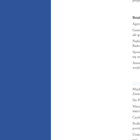
proj
Dział
Agre
Gastr
ale g
Najle
Rado
Spos
się s
Amer
wejd
Międ
Ziem
Do Po
Wars
stat
Czyśc
Podbe
portó
Urat