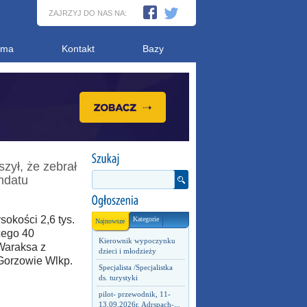
ZAJRZYJ DO NAS NA:
ama
Kontakt
Bazy
szył, że zebrał
andatu
okości 2,6 tys.
Kategorie
Najnowsze
cego 40
Kierownik wypoczynku
Waraksa z
dzieci i młodzieży
Gorzowie Wlkp.
Specjalista /Specjalistka
ds. turystyki
pilot- przewodnik, 11-
13.09.2026r. Adrspach-...