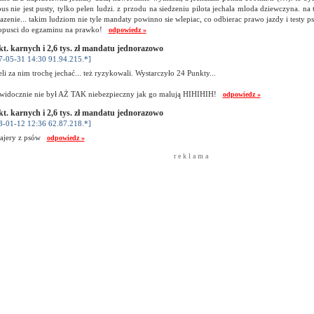
us nie jest pusty, tylko pelen ludzi. z przodu na siedzeniu pilota jechala mloda dziewczyna. 
azenie... takim ludziom nie tyle mandaty powinno sie wlepiac, co odbierac prawo jazdy i testy 
dopusci do egzaminu na prawko!
odpowiedz »
kt. karnych i 2,6 tys. zł mandatu jednorazowo
7-05-31 14:30 91.94.215.*]
li za nim trochę jechać... też ryzykowali. Wystarczyło 24 Punkty...
. widocznie nie był AŻ TAK niebezpieczny jak go malują HIHIHIH!
odpowiedz »
kt. karnych i 2,6 tys. zł mandatu jednorazowo
8-01-12 12:36 62.87.218.*]
frajery z psów
odpowiedz »
r e k l a m a