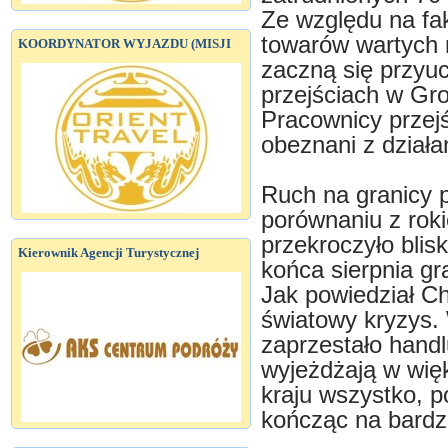
Ze względu na fak
towarów wartych m
KOORDYNATOR WYJAZDU (MISJI
zaczną się przy
przejściach w Gr
Pracownicy przej
obeznani z działa
Ruch na granicy p
porównaniu z roki
przekroczyło blis
Kierownik Agencji Turystycznej
końca sierpnia gr
Jak powiedział Ch
światowy kryzys. 
zaprzestało hand
wyjeżdżają w wię
kraju wszystko, 
kończąc na bardz