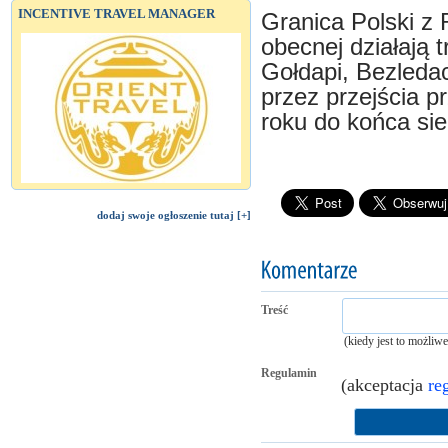
INCENTIVE TRAVEL MANAGER
Granica Polski z
obecnej działają 
Gołdapi, Bezleda
przez przejścia p
roku do końca sie
dodaj swoje ogłoszenie tutaj [+]
Treść
(kiedy jest to możliw
Regulamin
(akceptacja
re