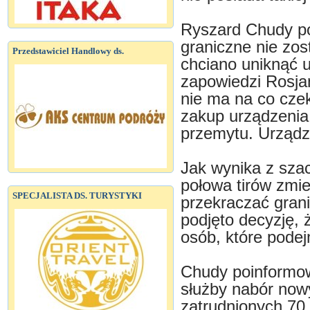
Ryszard Chudy pow
graniczne nie zo
Przedstawiciel Handlowy ds.
chciano uniknąć 
zapowiedzi Rosja
nie ma na co czek
zakup urządzenia
przemytu. Urządz
Jak wynika z sza
połowa tirów zmie
SPECJALISTA DS. TURYSTYKI
przekraczać gran
podjęto decyzję, 
osób, które podej
Chudy poinformowa
służby nabór now
zatrudnionych 70 