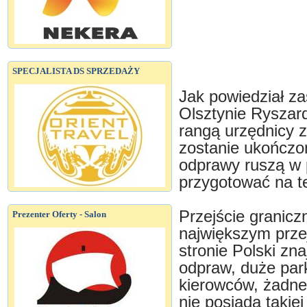
SPECJALISTA DS SPRZEDAŻY
Jak powiedział za
Olsztynie Ryszar
rangą urzędnicy 
zostanie ukończo
odprawy ruszą w 
przygotować na 
Przejście granicz
Prezenter Oferty - Salon
największym prze
stronie Polski zn
odpraw, duże park
kierowców, żadne 
nie posiada takiej 