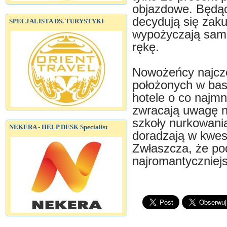
objazdowe. Będąc
decydują się zak
SPECJALISTA DS. TURYSTYKI
wypożyczają samo
rękę.
Nowożeńcy najczę
położonych w bas
hotele o co najmn
zwracają uwagę n
szkoły nurkowani
NEKERA - HELP DESK Specialist
doradzają w kwes
Zwłaszcza, że pod
najromantyczniej