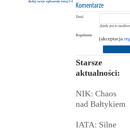
dodaj swoje ogłoszenie tutaj [+]
Treść
(kiedy jest to możliw
Regulamin
(akceptacja
re
Starsze
aktualności:
NIK: Chaos
nad
Bałtykiem
IATA: Silne