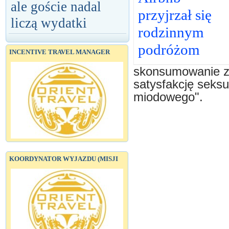
ale goście nadal
przyjrzał się
liczą wydatki
rodzinnym
podróżom
INCENTIVE TRAVEL MANAGER
skonsumowanie z
satysfakcję seks
miodowego".
KOORDYNATOR WYJAZDU (MISJI