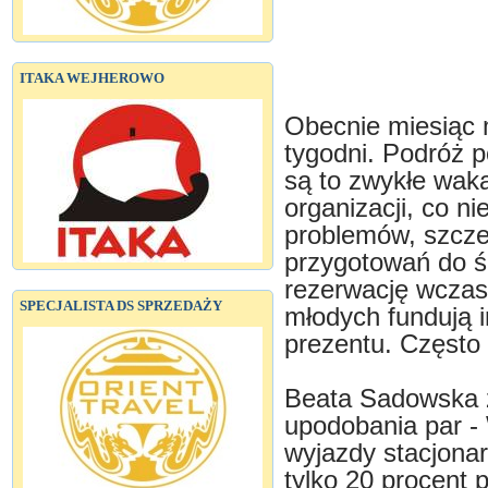
ITAKA WEJHEROWO
Obecnie miesiąc m
tygodni. Podróż 
są to zwykłe wak
organizacji, co n
problemów, szcze
przygotowań do ś
rezerwację wczasó
SPECJALISTA DS SPRZEDAŻY
młodych fundują 
prezentu. Często
Beata Sadowska z
upodobania par -
wyjazdy stacjona
tylko 20 procent 