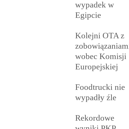
wypadek w
Egipcie
Kolejni OTA z
zobowiązaniam
wobec Komisji
Europejskiej
Foodtrucki nie
wypadły
źle
Rekordowe
wyniki PKP