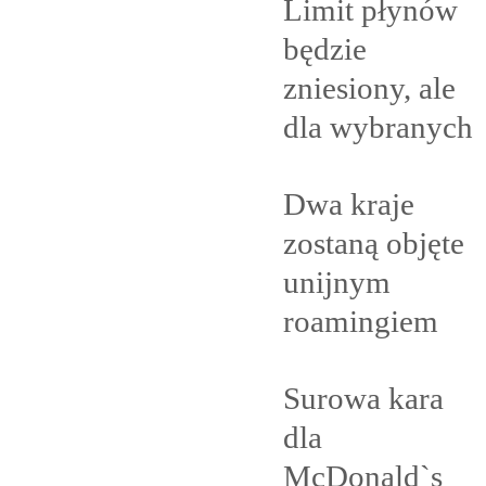
Limit płynów
będzie
zniesiony, ale
dla
wybranych
Dwa kraje
zostaną objęte
unijnym
roamingiem
Surowa kara
dla
McDonald`s