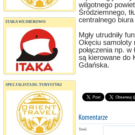
wilgotnego powie
Śródziemnego, tł
centralnego biur
ITAKA WEJHEROWO
Mgły utrudniły fu
Okęciu samoloty n
połączenia np. w
są kierowane do 
Gdańska.
SPECJALISTA DS. TURYSTYKI
Treść