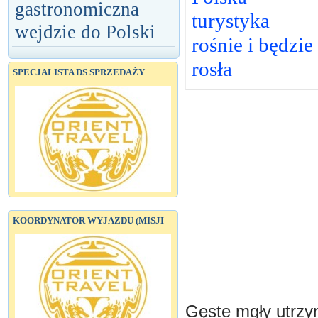
gastronomiczna
turystyka
wejdzie do Polski
rośnie i będzie
rosła
SPECJALISTA DS SPRZEDAŻY
KOORDYNATOR WYJAZDU (MISJI
Gęste mgły utrzym