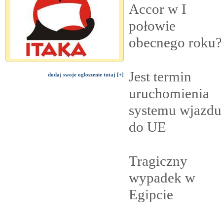
Accor w I
połowie
obecnego
roku
Jest termin
dodaj swoje ogłoszenie tutaj [+]
uruchomienia
systemu wjazd
do
UE
Tragiczny
wypadek w
Egipcie