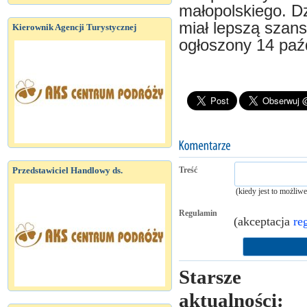
małopolskiego. Dz
miał lepszą szan
Kierownik Agencji Turystycznej
ogłoszony 14 paźd
Przedstawiciel Handlowy ds.
Treść
(kiedy jest to możliw
Regulamin
(akceptacja
re
Starsze
aktualności: