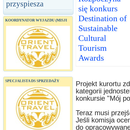
przyspiesza
się konkurs
Destination of
KOORDYNATOR WYJAZDU (MISJI
Sustainable
Cultural
Tourism
Awards
SPECJALISTA DS SPRZEDAŻY
Projekt kurortu z
kategorii jednost
konkursie "Mój p
Teraz musi przejś
Jeśli komisja oce
do opracowywanej