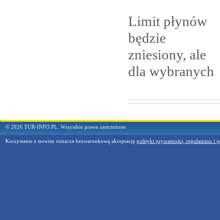
Limit płynów
będzie
zniesiony, ale
dla
wybranych
© 2026 TUR-INFO.PL. Wszystkie prawa zastrzeżone.
Korzystanie z serwisu oznacza bezwarunkową akceptację
polityki prywatności, regulaminu i p