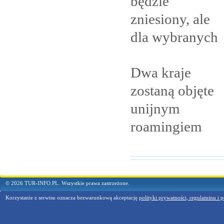
będzie
zniesiony, ale
dla
wybranych
Dwa kraje
zostaną objęte
unijnym
roamingiem
© 2026 TUR-INFO.PL. Wszystkie prawa zastrzeżone.
Korzystanie z serwisu oznacza bezwarunkową akceptację
polityki prywatności, regulaminu i p