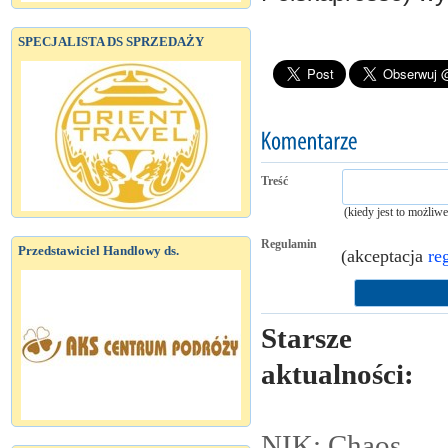
SPECJALISTA DS SPRZEDAŻY
Treść
(kiedy jest to możliw
Regulamin
Przedstawiciel Handlowy ds.
(akceptacja
re
Starsze
aktualności:
NIK: Chaos