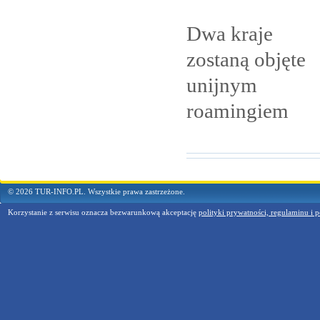
Dwa kraje
zostaną objęte
unijnym
roamingiem
© 2026 TUR-INFO.PL. Wszystkie prawa zastrzeżone.
Korzystanie z serwisu oznacza bezwarunkową akceptację
polityki prywatności, regulaminu i p