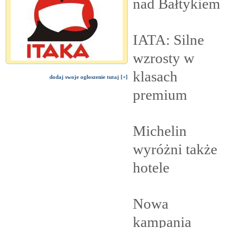
nad
Bałtykiem
IATA: Silne
wzrosty w
klasach
dodaj swoje ogłoszenie tutaj [+]
premium
Michelin
wyróżni także
hotele
Nowa
kampania