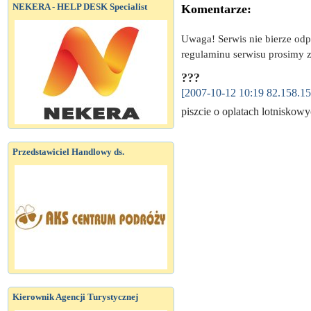
NEKERA - HELP DESK Specialist
Komentarze:
Uwaga! Serwis nie bierze od
regulaminu serwisu prosimy z
???
[2007-10-12 10:19 82.158.15
piszcie o oplatach lotniskow
Przedstawiciel Handlowy ds.
Kierownik Agencji Turystycznej