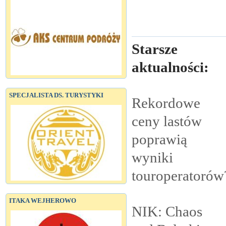
Starsze
aktualności:
SPECJALISTA DS. TURYSTYKI
Rekordowe
ceny lastów
poprawią
wyniki
touroperatorów
ITAKA WEJHEROWO
NIK: Chaos