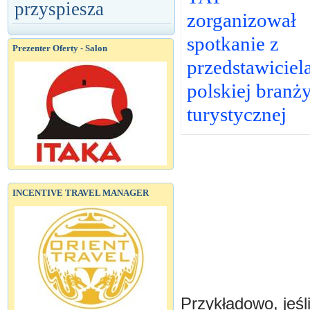
przyspiesza
zorganizował
spotkanie z
Prezenter Oferty - Salon
przedstawiciel
polskiej branż
turystycznej
INCENTIVE TRAVEL MANAGER
Przykładowo, jeśl