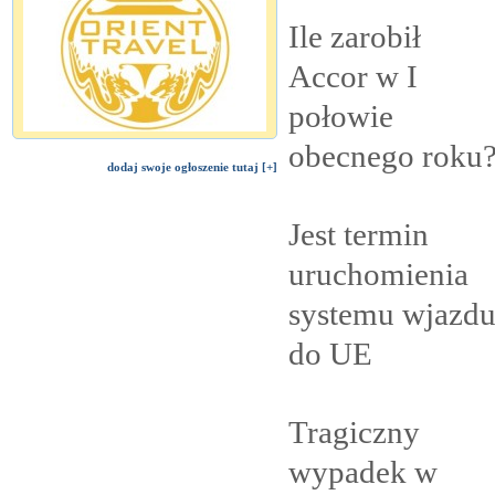
Ile zarobił
Accor w I
połowie
obecnego
roku
dodaj swoje ogłoszenie tutaj [+]
Jest termin
uruchomienia
systemu wjazd
do
UE
Tragiczny
wypadek w