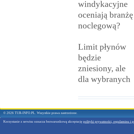
windykacyjne
oceniają branżę
noclegową?
Limit płynów
będzie
zniesiony, ale
dla
wybranych
© 2026 TUR-INFO.PL. Wszystkie prawa zastrzeżone.
Korzystanie z serwisu oznacza bezwarunkową akceptację
polityki prywatności, regulaminu i p