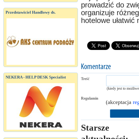
prowadzić do zwię
organizuje różneg
Przedstawiciel Handlowy ds.
hotelowe ułatwić 
NEKERA - HELP DESK Specialist
Treść
(kiedy jest to możliw
Regulamin
(akceptacja
re
Starsze
aktualności: