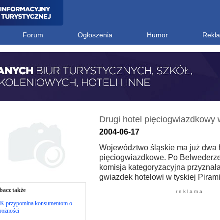
Forum
Ogłoszenia
Humor
Rekl
Drugi hotel pięciogwiazdkowy 
2004-06-17
Województwo śląskie ma już dwa 
pięciogwiazdkowe. Po Belwederze
komisja kategoryzacyjna przyznał
gwiazdek hotelowi w tyskiej Pirami
bacz także
r e k l a m a
K przypomina konsumentom o
rożności