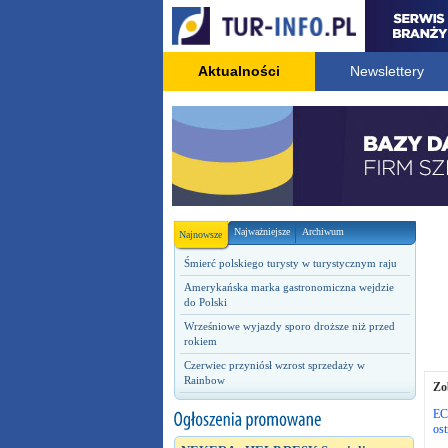
Aktualności
Newslettery
Najważniejsze
Archiwum
Najnowsze
Śmierć polskiego turysty w turystycznym raju
Amerykańska marka gastronomiczna wejdzie
do Polski
Wrześniowe wyjazdy sporo droższe niż przed
rokiem
Czerwiec przyniósł wzrost sprzedaży w
Rainbow
Zo
EC
ost