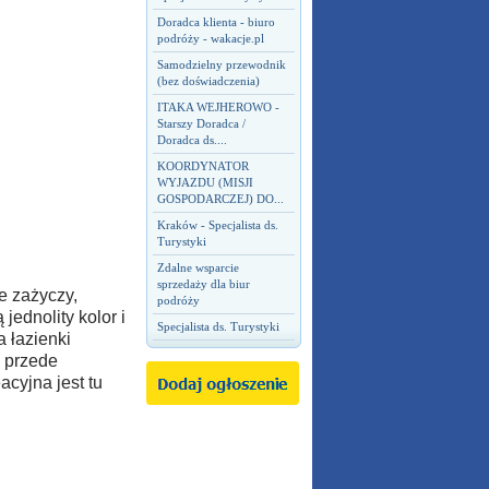
Doradca klienta - biuro
podróży - wakacje.pl
Samodzielny przewodnik
(bez doświadczenia)
ITAKA WEJHEROWO -
Starszy Doradca /
Doradca ds....
KOORDYNATOR
WYJAZDU (MISJI
GOSPODARCZEJ) DO...
Kraków - Specjalista ds.
Turystyki
Zdalne wsparcie
sprzedaży dla biur
e zażyczy,
podróży
ednolity kolor i
Specjalista ds. Turystyki
 łazienki
o przede
acyjna jest tu