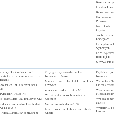
Komisji
Europe
Foodtrucki ni
Rekordowe w
Festiwale muzy
Polaków
Na co trzeba u
turystach?
Jak firmy wind
noclegową?
Limit płynów b
wybranych
Dwa kraje zost
roamingiem
Surowa kara d
: w wyniku trzęsienia ziemi
Z Bydgoszczy także do Berlina,
Dojdzie do po
ło 37 turystów, a los kolejnych 15
Kopenhagi i Katowic
Krakowie
nieznany
Szwecja: otwarcie Treehotelu - hotelu na
Wielka Gala "L
my tanich linii lotniczych nadal
drzewach
nagrody rozda
ią!
Zmiany w rozkładzie lotów SAS
Wino, muzyka i
 gwiazdek w Krakowie
Międzynarodo
Wzrost liczby polskich turystów w
est "czarna lista" linii lotniczych UE!
Czechach
Wybuch bomby 
zginęło
styka a wczoraj uchwalony budżet
SkyEurope wchodzi na GPW
wa na 2006 r.
Wystartował pu
Modernizacja linii kolejowej na lotnisko
lotnisku
wyłoniła laureatów konkursu na
Okęcie