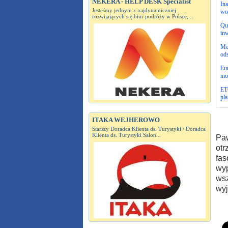
NEKERA - HELP DESK Specialist
In
Jesteśmy jednym z najdynamiczniej
wo
rozwijających się biur podróży w Polsce,...
Qu
inw
Me
ods
Eur
mo
ET
pl
ITAKA WEJHEROWO
Starszy Doradca Klienta ds. Turystyki / Doradca
Klienta ds. Turystyki Salon...
Paw
otr
fas
wyp
wsz
wyj