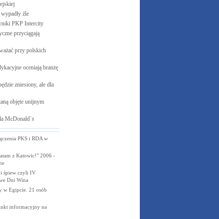
jskiej
e wypadły
źle
yniki PKP
Intercity
czne przyciągają
ważać przy polskich
ykacyjne oceniają branżę
ędzie zniesiony, ale dla
aną objęte unijnym
la
McDonald`s
łączenia PKS i RDA w
atam z Katowic!" 2006 -
ne
 śpiew czyli IV
we Dni Wina
w Egipcie. 21 osób
nkt informacyjny na