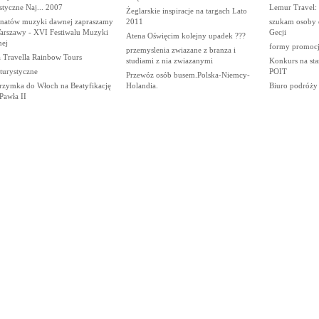
tyczne Naj... 2007
Lemur Travel:
Żeglarskie inspiracje na targach Lato
onatów muzyki dawnej zapraszamy
2011
szukam osoby 
arszawy - XVI Festiwalu Muzyki
Gecji
Atena Oświęcim kolejny upadek ???
ej
formy promocji
przemyslenia zwiazane z branza i
 Travella Rainbow Tours
studiami z nia zwiazanymi
Konkurs na st
 turystyczne
POIT
Przewóz osób busem.Polska-Niemcy-
grzymka do Włoch na Beatyfikację
Holandia.
Biuro podróży
Pawła II