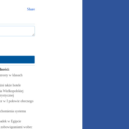
Share
lności:
zrosty w klasach
żni także
hotele
 Wielkopolskiej
rystycznej
cor w I połowie obecnego
uchomienia systemu
padek w
Egipcie
 zobowiązaniami wobec