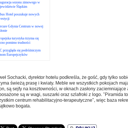
auguracja sezonu zimowego w
jewództwie Śląskim
bus Hotel poszukuje nowych
estycji
rcure Gdynia Centrum w nowej
łonie
opejska turystyka trzyma się
cno pomimo trudności
C przygląda się podróżniczym
anom Europejczyków
eł Sochacki, dyrektor hotelu podkreśla, że gość, gdy tylko sobi
zyma świeżą prasę i kwiaty. Meble we wszystkich pokojach mają j
on, są sejfy na kosztowności, w oknach zasłony zaciemniające a
osażone są w wagi, suszarki oraz szlafroki z logo. "Piramida t
ystkim centrum rehabilitacyjno-terapeutyczne", więc baza rekre
ątkowo bogata.