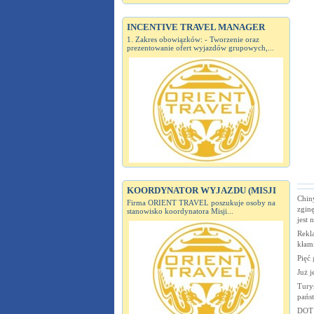
INCENTIVE TRAVEL MANAGER
1. Zakres obowiązków: - Tworzenie oraz
prezentowanie ofert wyjazdów grupowych,...
KOORDYNATOR WYJAZDU (MISJI
Chiny
Firma ORIENT TRAVEL poszukuje osoby na
zginę
stanowisko koordynatora Misji...
jest 
Rekla
kłam
Pięć
Już j
Tury
państ
DOT 