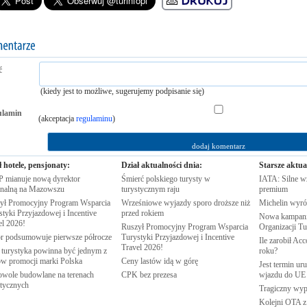
ć
(kiedy jest to możliwe, sugerujemy podpisanie się)
ulamin
(akceptacja
regulaminu
)
ł hotele, pensjonaty:
Dział aktualności dnia:
Starsze aktua
 mianuje nową dyrektor
Śmierć polskiego turysty w
IATA: Silne w
onalną na
Mazowszu
turystycznym
raju
premium
ył Promocyjny Program Wsparcia
Wrześniowe wyjazdy sporo droższe niż
Michelin wyró
tyki Przyjazdowej i Incentive
przed
rokiem
Nowa kampania
el
2026!
Ruszył Promocyjny Program Wsparcia
Organizacji
Tu
r podsumowuje pierwsze
półrocze
Turystyki Przyjazdowej i Incentive
Ile zarobił Ac
Travel
2026!
 turystyka powinna być jednym z
roku?
rów promocji marki
Polska
Ceny lastów idą w
górę
Jest termin ur
wole budowlane na terenach
CPK bez
prezesa
wjazdu do
UE
stycznych
Tragiczny wy
Kolejni OTA z