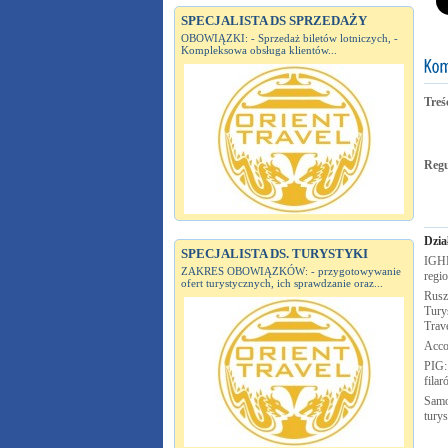
SPECJALISTA DS SPRZEDAŻY
OBOWIĄZKI: - Sprzedaż biletów lotniczych, -
Kompleksowa obsługa klientów...
Treś
Reg
Dzia
SPECJALISTA DS. TURYSTYKI
IGHP
ZAKRES OBOWIĄZKÓW: - przygotowywanie
regi
ofert turystycznych, ich sprawdzanie oraz...
Rusz
Turys
Trav
Acco
PIG:
fila
Samo
tury