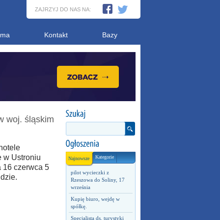
ZAJRZYJ DO NAS NA:
ama
Kontakt
Bazy
w woj. śląskim
hotele
 w Ustroniu
Kategorie
Najnowsze
a 16 czerwca 5
pilot wycieczki z
dzie.
Rzeszowa do Soliny, 17
września
Kupię biuro, wejdę w
spółkę.
Specjalista ds. turystyki