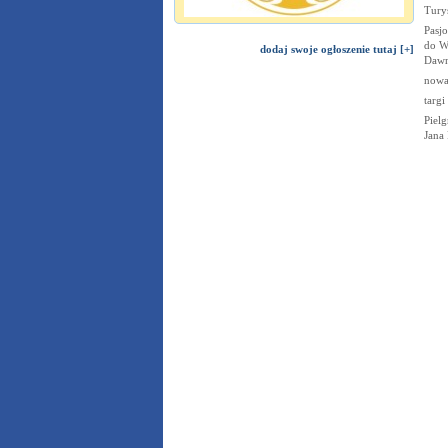
Turys
Pasj
do W
dodaj swoje ogłoszenie tutaj [+]
Dawn
nowa
targi
Piel
Jana 