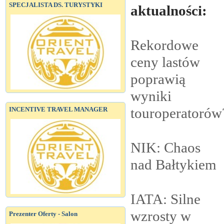
SPECJALISTA DS. TURYSTYKI
aktualności:
Rekordowe
ceny lastów
poprawią
wyniki
touroperatorów
INCENTIVE TRAVEL MANAGER
NIK: Chaos
nad
Bałtykiem
IATA: Silne
wzrosty w
Prezenter Oferty - Salon