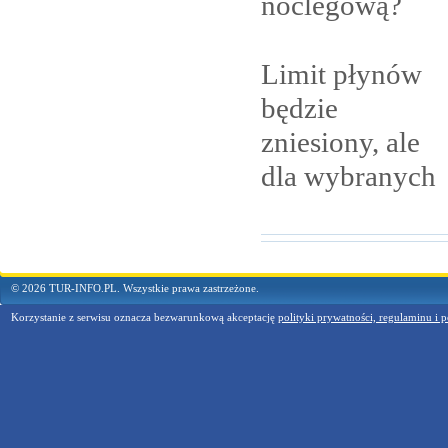
noclegową?
Limit płynów
będzie
zniesiony, ale
dla
wybranych
© 2026 TUR-INFO.PL. Wszystkie prawa zastrzeżone.
Korzystanie z serwisu oznacza bezwarunkową akceptację
polityki prywatności, regulaminu i p