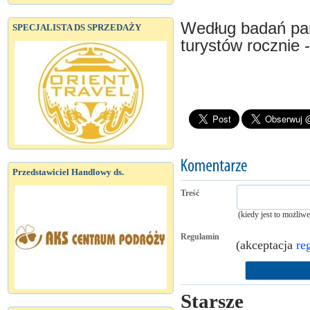
Według badań par
SPECJALISTA DS SPRZEDAŻY
turystów rocznie 
Przedstawiciel Handlowy ds.
Treść
(kiedy jest to możliw
Regulamin
(akceptacja
re
Starsze