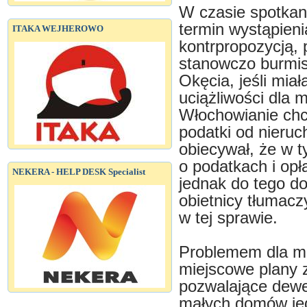
W czasie spotkani
termin wystąpieni
ITAKA WEJHEROWO
kontrpropozycją, 
stanowczo burmis
Okęcia, jeśli mia
uciążliwości dla 
Włochowianie chcą
podatki od nieru
obiecywał, że w 
o podatkach i opł
NEKERA - HELP DESK Specialist
jednak do tego d
obietnicy tłumac
w tej sprawie.
Problemem dla m
miejscowe plany 
pozwalające dewe
małych domów je