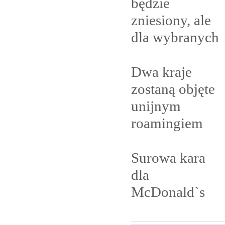
będzie
zniesiony, ale
dla
wybranych
Dwa kraje
zostaną objęte
unijnym
roamingiem
Surowa kara
dla
McDonald`s