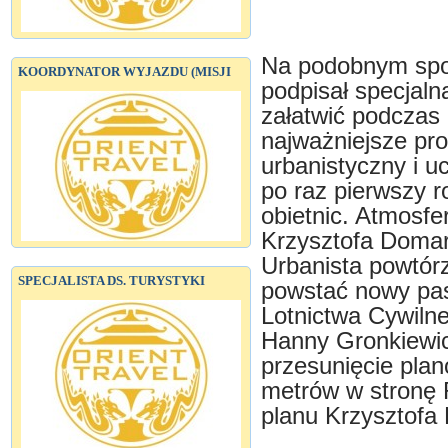
Na podobnym spo
KOORDYNATOR WYJAZDU (MISJI
podpisał specjaln
załatwić podczas 
najważniejsze pr
urbanistyczny i u
po raz pierwszy r
obietnic. Atmosfe
Krzysztofa Domar
Urbanista powtórz
SPECJALISTA DS. TURYSTYKI
powstać nowy pas
Lotnictwa Cywiln
Hanny Gronkiewic
przesunięcie pla
metrów w stronę R
planu Krzysztofa