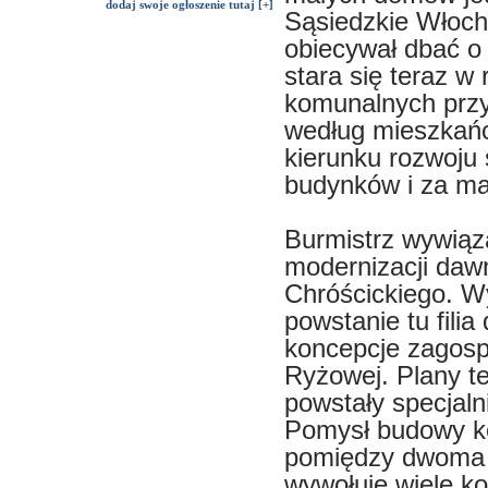
dodaj swoje ogłoszenie tutaj [+]
Sąsiedzkie Włoch
obiecywał dbać o 
stara się teraz 
komunalnych przy
według mieszkańc
kierunku rozwoju 
budynków i za małą
Burmistrz wywiąza
modernizacji dawn
Chróścickiego. W
powstanie tu filia
koncepcje zagosp
Ryżowej. Plany te
powstały specjaln
Pomysł budowy k
pomiędzy dwoma c
wywołuje wiele k