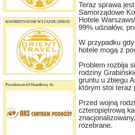
Teraz sprawa jest
Samorządowe Kol
Hotele Warszawsk
KOORDYNATOR WYJAZDU (MISJI
99% udziałów, pra
W przypadku gdy 
hotele mogą z po
Problem rozbija 
rodziny Grabińsk
gruntu u zbiegu A
Przedstawiciel Handlowy ds.
którym stoi teraz
Przed wojną rodz
czteropiętrową ka
znacjonalizowany
rozebrane.