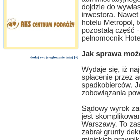
dojdzie do wywła
inwestora. Nawet j
hotelu Metropol, 
pozostałą część -
pełnomocnik Hote
Jak sprawa moż
dodaj swoje ogłoszenie tutaj [+]
Wydaje się, iż na
spłacenie przez a
spadkobierców. J
zobowiązania pow
Sądowy wyrok zap
jest skomplikowa
Warszawy. To zas
zabrał grunty dek
miejskich prawni