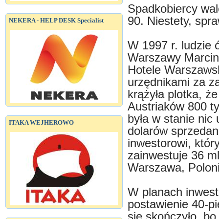
Spadkobiercy walc
90. Niestety, spr
NEKERA - HELP DESK Specialist
W 1997 r. ludzie
Warszawy Marcina
Hotele Warszawsk
urzędnikami za za
krążyła plotka, że
Austriaków 800 tys
była w stanie nic
ITAKA WEJHEROWO
dolarów sprzedan
inwestorowi, któr
zainwestuje 36 m
Warszawa, Poloni
W planach inwesto
postawienie 40-pi
się skończyło, bo