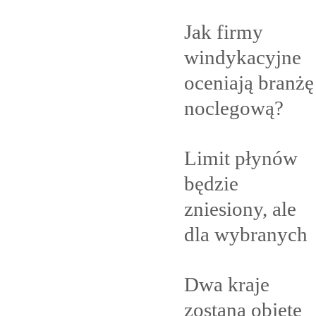
Jak firmy
windykacyjne
oceniają branżę
noclegową?
Limit płynów
będzie
zniesiony, ale
dla
wybranych
Dwa kraje
zostaną objęte