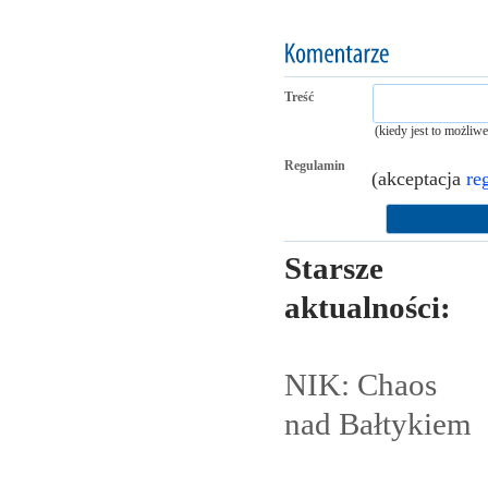
Treść
(kiedy jest to możliw
Regulamin
(akceptacja
re
Starsze
aktualności:
NIK: Chaos
nad
Bałtykiem