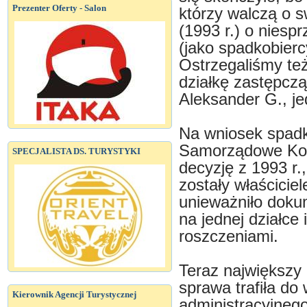
Prezenter Oferty - Salon
którzy walczą o s
(1993 r.) o niesp
(jako spadkobiercy
Ostrzegaliśmy te
działkę zastępczą
Aleksander G., j
Na wniosek spadk
Samorządowe Kol
SPECJALISTA DS. TURYSTYKI
decyzję z 1993 r.
zostały właścicie
unieważniło dokum
na jednej działce 
roszczeniami.
Teraz największy 
sprawa trafiła d
Kierownik Agencji Turystycznej
administracyjnego.