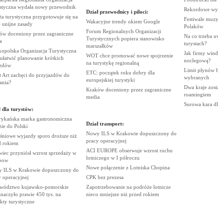
styczna wydała nowy
przewodnik
Rekordowe wy
Dział przewodnicy i piloci:
a turystyczna przygotowuje się na
Festiwale muzy
Wakacyjne trendy okiem
Google
 unijne
zasady
Polaków
Forum Regionalnych Organizacji
ów doceniony przez zagraniczne
Na co trzeba u
Turystycznych popiera stanowisko
a
turystach?
marszałków
kopolska Organizacja Turystyczna
Jak firmy wind
WOT chce promować nowe spojrzenie
ułatwić planowanie krótkich
noclegową?
na turystykę
regionalną
zdów
Limit płynów bę
ETC: początek roku dobry dla
t Art zachęci do przyjazdów do
wybranych
europejskiej
turystyki
ania?
Dwa kraje zost
Kraków doceniony przez zagraniczne
roamingiem
media
Surowa kara d
 dla turystów:
ykańska marka gastronomiczna
Dział transport:
zie do
Polski
Nowy ILS w Krakowie dopuszczony do
śniowe wyjazdy sporo droższe niż
pracy
operacyjnej
d
rokiem
ACI EUROPE obserwuje wzrost ruchu
iec przyniósł wzrost sprzedaży w
lotniczego w I
półroczu
bow
Nowe połączenie z Lotniska
Chopina
 ILS w Krakowie dopuszczony do
y
operacyjnej
CPK bez
prezesa
wództwo kujawsko-pomorskie
Zapotrzebowanie na podróże lotnicze
naczyło prawie 450 tys. na
nieco mniejsze niż przed
rokiem
ekty
turystyczne