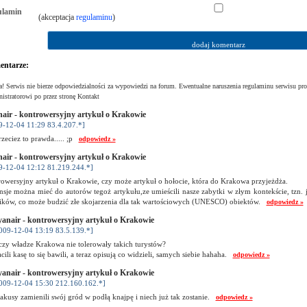
ulamin
(akceptacja
regulaminu
)
ntarze:
! Serwis nie bierze odpowiedzialności za wypowiedzi na forum. Ewentualne naruszenia regulaminu serwisu pro
istratorowi po przez stronę Kontakt
air - kontrowersyjny artykuł o Krakowie
9-12-04 11:29 83.4.207.*]
rzeciez to prawda..... ;p
odpowiedz »
air - kontrowersyjny artykuł o Krakowie
9-12-04 12:12 81.219.244.*]
owersyjny artykuł o Krakowie, czy może artykuł o hołocie, która do Krakowa przyjeżdża.
nsje można mieć do autorów tegoż artykułu,ze umieścili nasze zabytki w złym kontekście, tzn. 
ików, co może budzić złe skojarzenia dla tak wartościowych (UNESCO) obiektów.
odpowiedz »
anair - kontrowersyjny artykuł o Krakowie
009-12-04 13:19 83.5.139.*]
czy władze Krakowa nie tolerowały takich turystów?
acili kasę to się bawili, a teraz opisują co widzieli, samych siebie hahaha.
odpowiedz »
anair - kontrowersyjny artykuł o Krakowie
009-12-04 15:30 212.160.162.*]
akusy zamienili swój gród w podłą knajpę i niech już tak zostanie.
odpowiedz »