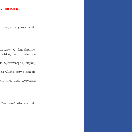
e...
odpowiedz »
ilość, a nie jakośc, a kto
ystycznej w Sztokholmie,
 Polskiej w Sztokholmie
e najdrozszego (Ratajski)
 na wlasne oczy o tym sie
yna miec dosc wysysania
 "wybitne" zdolnosci do