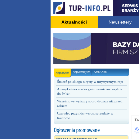
Aktualności
Newslettery
Najważniejsze
Archiwum
Najnowsze
Śmierć polskiego turysty w turystycznym raju
Amerykańska marka gastronomiczna wejdzie
do Polski
Wrześniowe wyjazdy sporo droższe niż przed
rokiem
Czerwiec przyniósł wzrost sprzedaży w
Rainbow
Zo
Wy
Lu