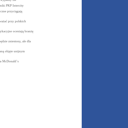
niki PKP
Intercity
czne przyciągają
ważać przy polskich
ykacyjne oceniają branżę
dzie zniesiony, ale dla
aną objęte unijnym
la
McDonald`s