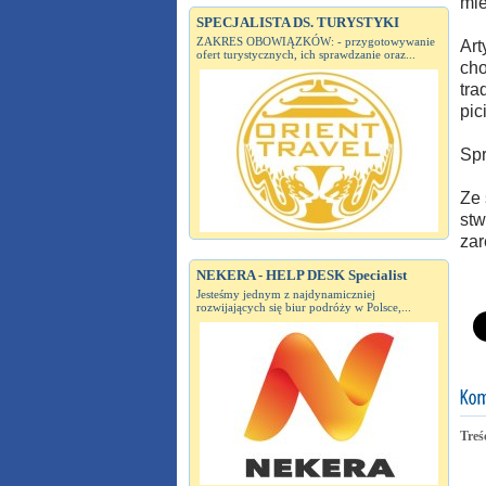
mie
SPECJALISTA DS. TURYSTYKI
ZAKRES OBOWIĄZKÓW: - przygotowywanie
Art
ofert turystycznych, ich sprawdzanie oraz...
cho
tra
pic
Spr
Ze 
stw
zar
NEKERA - HELP DESK Specialist
Jesteśmy jednym z najdynamiczniej
rozwijających się biur podróży w Polsce,...
Treś