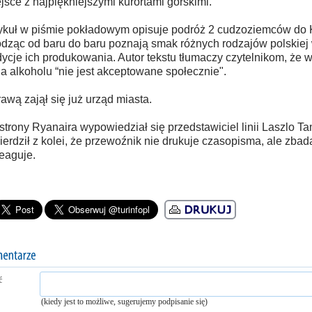
jsce z najpiękniejszymi kurortami górskimi.
ykuł w piśmie pokładowym opisuje podróż 2 cudzoziemców do 
dząc od baru do baru poznają smak różnych rodzajów polskiej 
dycje ich produkowania. Autor tekstu tłumaczy czytelnikom, ż
ia alkoholu “nie jest akceptowane społecznie".
awą zajął się już urząd miasta.
strony Ryanaira wypowiedział się przedstawiciel linii Laszlo Ta
ierdził z kolei, że przewoźnik nie drukuje czasopisma, ale zbada
eaguje.
ć
(kiedy jest to możliwe, sugerujemy podpisanie się)