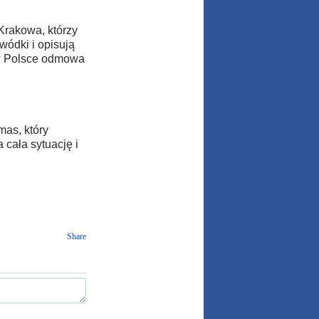
Krakowa, którzy
wódki i opisują
e w Polsce odmowa
mas, który
 cała sytuację i
Share