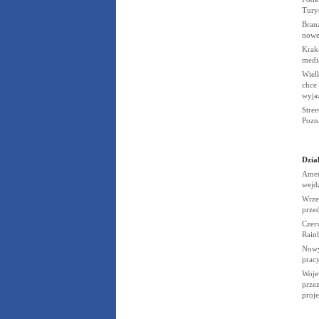
Tury
Branż
nowe
Krak
medi
Wiel
chce 
wyja
Stree
Pozn
Dział
Amer
wejd
Wrze
prze
Czerw
Rain
Nowy
prac
Woje
przez
proj