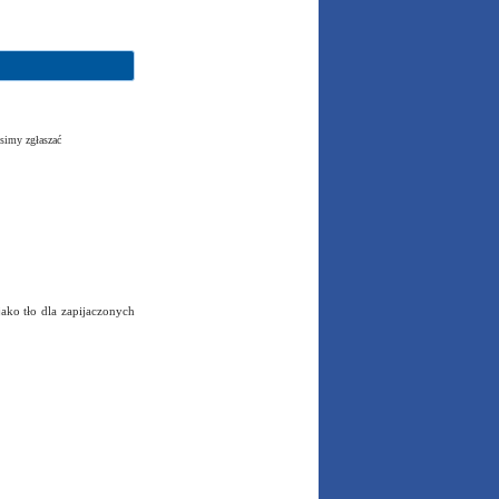
simy zgłaszać
jako tło dla zapijaczonych