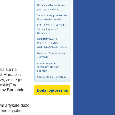
Doradca klienta - biuro
podróży - wakacje.pl
Samodzielny przewodnik
(bez doświadczenia)
ITAKA WEJHEROWO -
Starszy Doradca /
Doradca ds....
KOORDYNATOR
WYJAZDU (MISJI
GOSPODARCZEJ) DO...
Kraków - Specjalista ds.
Turystyki
Zdalne wsparcie
sprzedaży dla biur
ia się na
podróży
 Mariacki i
Specjalista ds. Turystyki
y, że nie jest
skiej" na
dny Bartłomiej
ym artykule dużo
ione są jako