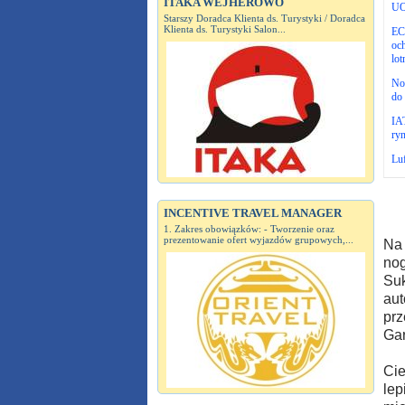
ITAKA WEJHEROWO
UO
Starszy Doradca Klienta ds. Turystyki / Doradca
Klienta ds. Turystyki Salon...
EC
och
lot
No
do 
IA
ryn
Luf
INCENTIVE TRAVEL MANAGER
1. Zakres obowiązków: - Tworzenie oraz
prezentowanie ofert wyjazdów grupowych,...
Na 
nog
Suk
aut
prz
Gar
Cie
lep