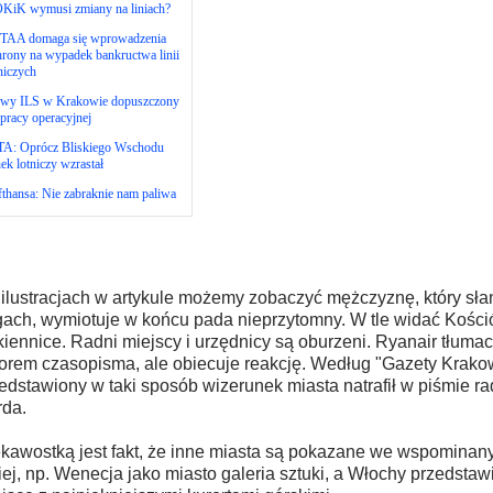
KiK wymusi zmiany na liniach?
TAA domaga się wprowadzenia
rony na wypadek bankructwa linii
niczych
wy ILS w Krakowie dopuszczony
pracy operacyjnej
TA: Oprócz Bliskiego Wschodu
ek lotniczy wzrastał
thansa: Nie zabraknie nam paliwa
ilustracjach w artykule możemy zobaczyć mężczyznę, który słan
ach, wymiotuje w końcu pada nieprzytomny. W tle widać Kościół
iennice. Radni miejscy i urzędnicy są oburzeni. Ryanair tłumacz
orem czasopisma, ale obiecuje reakcję. Według "Gazety Krakow
edstawiony w taki sposób wizerunek miasta natrafił w piśmie ra
da.
kawostką jest fakt, że inne miasta są pokazane we wspominan
iej, np. Wenecja jako miasto galeria sztuki, a Włochy przedstaw