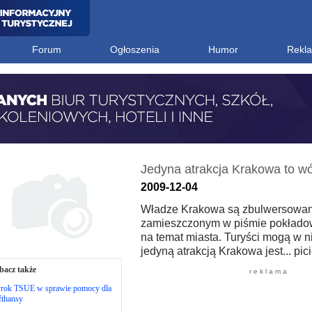
Forum
Ogłoszenia
Humor
Rekl
Jedyna atrakcja Krakowa to w
2009-12-04
Władze Krakowa są zbulwersowan
zamieszczonym w piśmie pokładow
na temat miasta. Turyści mogą w n
jedyną atrakcją Krakowa jest... pic
bacz także
r e k l a m a
rok TSUE w sprawie pomocy dla
fthansy