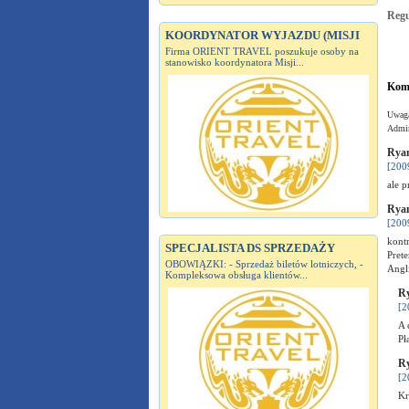
Reg
KOORDYNATOR WYJAZDU (MISJI
Firma ORIENT TRAVEL poszukuje osoby na
stanowisko koordynatora Misji...
Kome
Uwaga
Admin
Ryan
[200
ale p
Ryan
[200
kontr
SPECJALISTA DS SPRZEDAŻY
Prete
OBOWIĄZKI: - Sprzedaż biletów lotniczych, -
Angl
Kompleksowa obsługa klientów...
Ry
[2
A 
Pł
Ry
[2
Kr