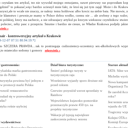
ez czytalam ten artykul, tez nie wywołał mojego entuzjamu, nawet pierwszy raz poprosiłam k
gdzieś" to pokazać,więc bardzo ucieszył mnie fakt, że ktoś się już tym zajął. Może i do Krakow
turysci,ale to wcale nie znaczy, ze nalezy temu holdowac albo krecic na siebie bata. Nie mowie, z
kie kłamstwo i pewnie,ze mamy w Polsce dobra wodke, czemu nie ... ale zrobmy z tego walor,
i polskiej, ktory ma zachecic, a nie odrazajacy artykul po ktorym wiekszosc czytelnikow stwier
o poleciec, zeby pasc z przepicia. Smutne i bardzo sie ciesze, ze Władze Krakowa podjeły jak
wiedz »
air - kontrowersyjny artykuł o Krakowie
9-12-07 07:51 80.94.19.*]
 to SZCZERA PRAWDA....tak to postrzegaja cudzoziemcy-uczestnicy sex-alkoholowych wyp
o;to miateczko sodomy i gomory
odpowiedz »
ł gastronomia:
Dział biura turystyczne:
Starsze aktual
ykańska marka gastronomiczna
Śmierć polskiego turysty w
IATA: Silne wz
zie do
Polski
turystycznym
raju
Michelin wyró
 turystyka powinna być jednym z
Wrześniowe wyjazdy sporo droższe niż
Nowa kampania
rów promocji marki
Polska
przed
rokiem
Organizacji
Tu
ewność
restauratorów
Czerwiec przyniósł wzrost sprzedaży w
Ile zarobił Ac
Rainbow
nalazł się w przewodniku
roku?
elin?
Województwo kujawsko-pomorskie
Jest termin ur
przeznaczyło prawie 450 tys. na
styka rośnie
szybciej
wjazdu do
UE
projekty
turystyczne
Tragiczny wy
Wakacje.pl typują największe
Kolejni OTA z
zaskoczenia połowy
sezonu
ł wydawnictwa:
Komisji
Europe
arpacka Regionalna Organizacja
Foodtrucki ni