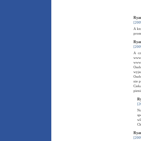
Ryan
[200
A kto
promo
Ryan
[200
A cz
www.
www.s
Osob
wyjaz
Osobi
nie p
Ciek
pien
Ry
[2
No
sp
wl
Ch
Ryan
[200