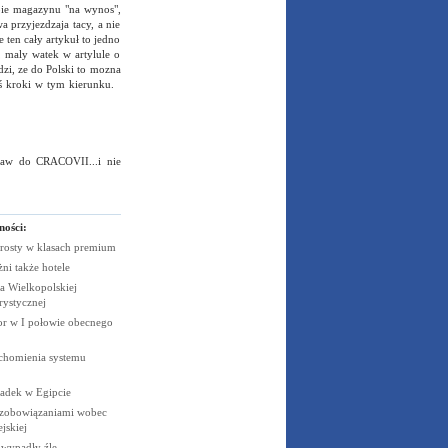
opie magazynu "na wynos",
a przyjezdzaja tacy, a nie
e ten cały artykuł to jedno
 maly watek w artylule o
dzi, ze do Polski to mozna
ieś kroki w tym kierunku.
raw do CRACOVII...i nie
ności:
rosty w klasach
premium
żni także
hotele
 Wielkopolskiej
rystycznej
cor w I połowie obecnego
uchomienia systemu
padek w
Egipcie
 zobowiązaniami wobec
jskiej
e wypadły
źle