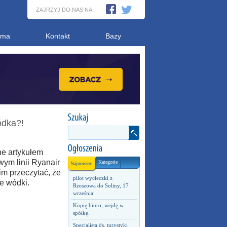
ZAJRZYJ DO NAS NA:
ama
Kontakt
Bazy
ódka?!
e artykułem
ym linii Ryanair
Kategorie
Najnowsze
im przeczytać, że
pilot wycieczki z
ie wódki.
Rzeszowa do Soliny, 17
września
Kupię biuro, wejdę w
spółkę.
Specjalista ds. turystyki