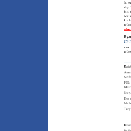
Ja t
aby "
inni 
wiel
kuchn
tylk
odpo
Ryan
[200
alez
tylk
Dzia
Amer
wejd
PIG:
fila
Niep
Kto z
Mich
Tury
Dzia
Podk