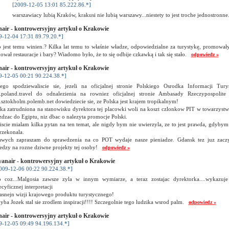
[2009-12-05 13:01 85.222.86.*]
warszawiacy lubią Kraków, krakusi nie lubią warszawy...niestety to jest troche jednostronn
air - kontrowersyjny artykuł o Krakowie
9-12-04 17:31 89.79.20.*]
 jest temu winien.? Kilka lat temu to właśnie władze, odpowiedzialne za turystykę, promowały 
wał restauracje i bary? Wiadomo było, że to się odbije czkawką i tak się stało.
odpowiedz »
air - kontrowersyjny artykuł o Krakowie
9-12-05 00:21 90.224.38.*]
ego spodziewaliscie sie, jezeli na oficjalnej stronie Polskiego Osrodka Informacji Tur
poland.travel do odnalezienia na rowniez oficjalnej stronie Ambasady Rzeczypospolite
ztokholm.polemb.net dowiedziecie sie, ze Polska jest krajem tropikalnym!
ka zatrudniona na stanowisku dyrektora tej placowki woli na koszt czlonkow PIT w towarzystwi
dzac do Egiptu, niz dbac o nalezyta promocje Polski.
scie mialam kilka pytan na ten temat, ale nigdy bym nie uwierzyla, ze to jest prawda, gdybym
rzekonala.
awych zapraszam do sprawdzenia na co POT wydaje nasze pieniadze. Gdansk tez juz zacz
iedzy na rozne dziwne projekty tej osoby!
odpowiedz »
anair - kontrowersyjny artykuł o Krakowie
009-12-06 00:22 90.224.38.*]
 coz...Malgosia zawsze zyla w innym wymiarze, a teraz zostajac dyrektorka....wykazuje
ecyficznej interpretacji
asnejn wizji krajowego produktu turystycznego!
yba Jozek stal sie zrodlem inspiracji!!!! Szczegolnie tego ludzika wsrod palm.
odpowiedz »
air - kontrowersyjny artykuł o Krakowie
9-12-05 09:49 94.196.134.*]