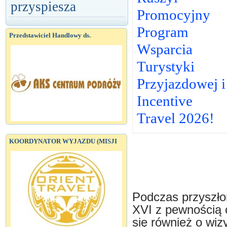
przyspiesza
Promocyjny
Program
Przedstawiciel Handlowy ds.
Wsparcia
Turystyki
Przyjazdowej i
Incentive
Travel 2026!
KOORDYNATOR WYJAZDU (MISJI
Podczas przyszło
XVI z pewnością 
się również o wiz