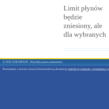
Limit płynów
będzie
zniesiony, ale
dla
wybranych
© 2026 TUR-INFO.PL. Wszystkie prawa zastrzeżone.
Korzystanie z serwisu oznacza bezwarunkową akceptację
polityki prywatności, regulaminu i p