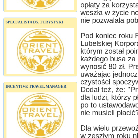
opłaty za korzyst
weszła w życie no
nie pozwalała pob
SPECJALISTA DS. TURYSTYKI
Pod koniec roku 
Lubelskiej Korpor
którym został po
każdego busa za 
wynosić 80 zł. Pr
uważając jednocz
czystości spoczyw
INCENTIVE TRAVEL MANAGER
Dodał też, że: "P
dla ludzi, którzy
po to ustawodawc
nie musieli płacić
Dla wielu przewoź
w zeszłym roku ni