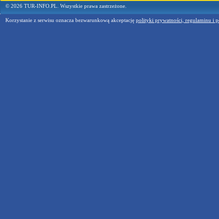
© 2026 TUR-INFO.PL. Wszystkie prawa zastrzeżone.
Korzystanie z serwisu oznacza bezwarunkową akceptację
polityki prywatności, regulaminu i p