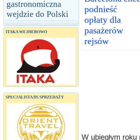
gastronomiczna
podnieść
wejdzie do Polski
opłaty dla
pasażerów
ITAKA WEJHEROWO
rejsów
SPECJALISTA DS SPRZEDAŻY
W ubiegłym roku 