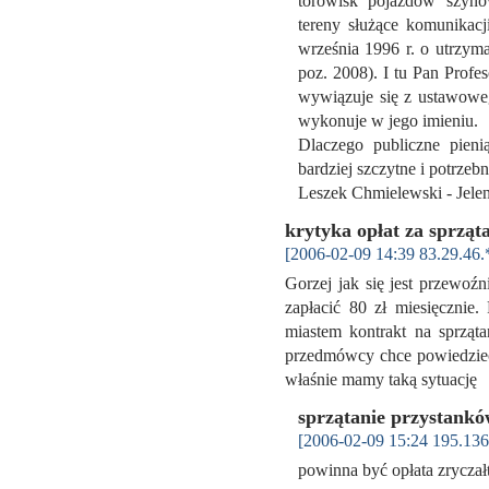
torowisk pojazdów szyno
tereny służące komunikacj
września 1996 r. o utrzym
poz. 2008). I tu Pan Profes
wywiązuje się z ustawoweg
wykonuje w jego imieniu.
Dlaczego publiczne pien
bardziej szczytne i potrzeb
Leszek Chmielewski - Jel
krytyka opłat za sprząt
[2006-02-09 14:39 83.29.46.
Gorzej jak się jest przewoźn
zapłacić 80 zł miesięcznie
miastem kontrakt na sprząt
przedmówcy chce powiedzieć że
właśnie mamy taką sytuacj
sprzątanie przystank
[2006-02-09 15:24 195.136
powinna być opłata zrycza