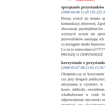
sprzątanie przystanków
[2006-04-08 11:20 195.225.3
Proszę wrócić do tematu sp
komunikacji zbiorowej. Zgodn
obowiazak przedsiębiorców 
wyższych uczeni nie spr
przewoźników narażając ich
co pociągnie skutki finansowe
Co na to ustawodawca??
PROSZĘ O ODPOWIED
korzystanie z przystan
[2008-05-07 08:23 83.15.59.
Obojętnie,czy to korzystani
czy przy drogach publicznyc
utrzymania w czystości, w 
kosze, tabliczki, oswietlen
wkalkulowane w cenie bi
odprowadzenie nieczstości st