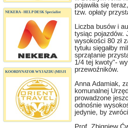
pojawiła się tera
tzw. opłaty przys
NEKERA - HELP DESK Specialist
Liczba busów i au
tysiąc pojazdów. 
wysokości 80 zł z
tytułu sięgałby mi
sprzątanie przyst
1/4 tej kwoty"- w
przewoźników.
KOORDYNATOR WYJAZDU (MISJI
Anna Adamiak, za
komunalnej Urzędu
prowadzone jesz
odnośnie wysokośc
jedynie, by zwróc
Prof. Zbigniew Ćw