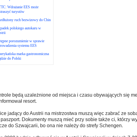
TC: Wdrażanie EES może
traszyć turystów
zedłużony ruch bezwizowy do Chin
padek polskiego autokaru w
trii
tępne porozumienie w sprawie
rowadzenia systemu EES
erykańska marka gastronomiczna
dzie do Polski
trole będą uzależnione od miejsca i czasu obywających się m
nformował resort.
ice jadący do Austrii na mistrzostwa muszą więc zabrać ze so
 paszport. Dokumenty muszą mieć przy sobie także ci, którzy wy
ze do Szwajcarii, bo ona nie należy do strefy Schengen.