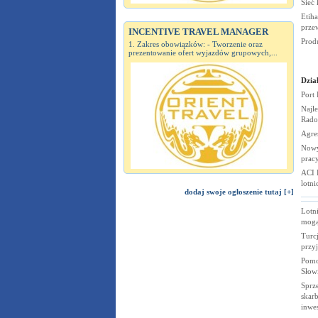
Sieć
Etiha
prze
INCENTIVE TRAVEL MANAGER
Prod
1. Zakres obowiązków: - Tworzenie oraz
prezentowanie ofert wyjazdów grupowych,...
Dział
Port
Najle
Rado
Agre
Nowy
prac
ACI 
lotn
dodaj swoje ogłoszenie tutaj [+]
Lotn
mogą
Turc
przy
Pomo
Słow
Sprze
skarb
inwe