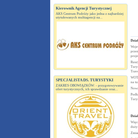
Kierownik Agencji Turystycznej
AKS Centrum Podróży jako jedna z najbardziej
utytułowanych multiagencji na...
Dział
Woje
przez
proj
Rusz
Turys
Trav
WOT 
SPECJALISTA DS. TURYSTYKI
na t
ZAKRES OBOWIĄZKÓW: - przygotowywanie
Nowa
ofert turystycznych, ich sprawdzanie oraz...
Podk
Tury
Dzia
Więc
duż
Zmia