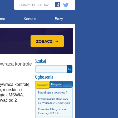
ZAJRZYJ DO NAS NA:
ama
Kontakt
Bazy
ywraca kontrole
ywraca kontrolę
Kategorie
Najnowsze
, morskich i
Poszukujrdz inwestora ?
iątek MSWiA.
Przedstawiciel Handlowy
ywać od 2
ds. Wyjazdów Grupowych
Prezenter Oferty - Salon
Firmowy ITAKA