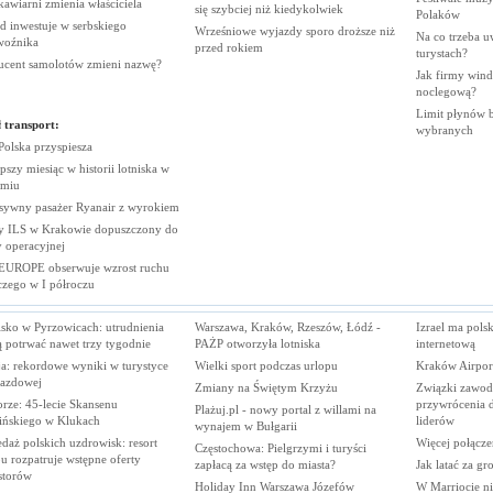
 kawiarni zmienia
właściciela
się szybciej niż
kiedykolwiek
Polaków
d inwestuje w serbskiego
Wrześniowe wyjazdy sporo droższe niż
Na co trzeba u
woźnika
przed
rokiem
turystach?
ucent samolotów zmieni
nazwę?
Jak firmy wind
noclegową?
Limit płynów bę
 transport:
wybranych
 Polska
przyspiesza
pszy miesiąc w historii lotniska w
miu
sywny pasażer Ryanair z
wyrokiem
 ILS w Krakowie dopuszczony do
y
operacyjnej
EUROPE obserwuje wzrost ruchu
iczego w I
półroczu
isko w Pyrzowicach: utrudnienia
Warszawa, Kraków, Rzeszów, Łódź -
Izrael ma pols
 potrwać nawet trzy tygodnie
PAŻP otworzyła lotniska
internetową
ja: rekordowe wyniki w turystyce
Wielki sport podczas urlopu
Kraków Airpor
jazdowej
Zmiany na Świętym Krzyżu
Związki zawo
rze: 45-lecie Skansenu
przywrócenia 
Plażuj.pl - nowy portal z willami na
ińskiego w Klukach
liderów
wynajem w Bułgarii
daż polskich uzdrowisk: resort
Więcej połącz
Częstochowa: Pielgrzymi i turyści
u rozpatruje wstępne oferty
zapłacą za wstęp do miasta?
Jak latać za gr
storów
Holiday Inn Warszawa Józefów
W Marriocie ni