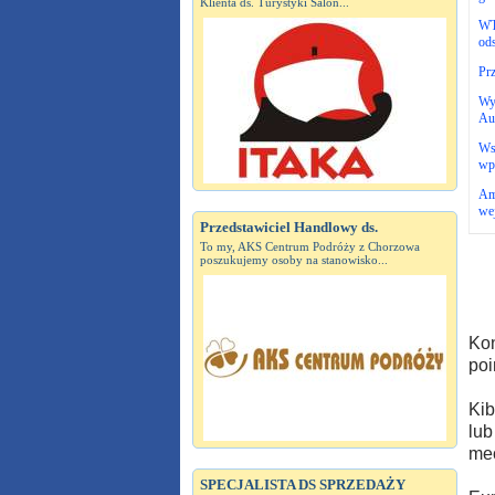
Klienta ds. Turystyki Salon...
WT
ods
Pr
Wy
Aus
Ws
wp
Am
wej
Przedstawiciel Handlowy ds.
To my, AKS Centrum Podróży z Chorzowa
poszukujemy osoby na stanowisko...
Kon
poi
Kib
lub
mec
SPECJALISTA DS SPRZEDAŻY