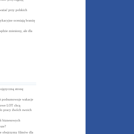
ważać przy polskich
ykacyjne oceniają branżę
dzie zniesiony, ale dla
kojęzyczną stronę
t podsumowuje wakacje
dowe LOT chcą
do pracy dwóch swoich
eń biznesowych
osze?
e obejrzymy filmów dla