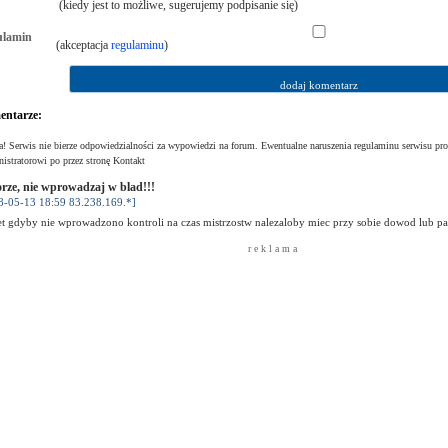
(kiedy jest to możliwe, sugerujemy podpisanie się)
ulamin
(akceptacja
regulaminu
)
ntarze:
! Serwis nie bierze odpowiedzialności za wypowiedzi na forum. Ewentualne naruszenia regulaminu serwisu pro
istratorowi po przez stronę Kontakt
rze, nie wprowadzaj w blad!!!
8-05-13 18:59 83.238.169.*]
t gdyby nie wprowadzono kontroli na czas mistrzostw nalezaloby miec przy sobie dowod lub p
r e k l a m a