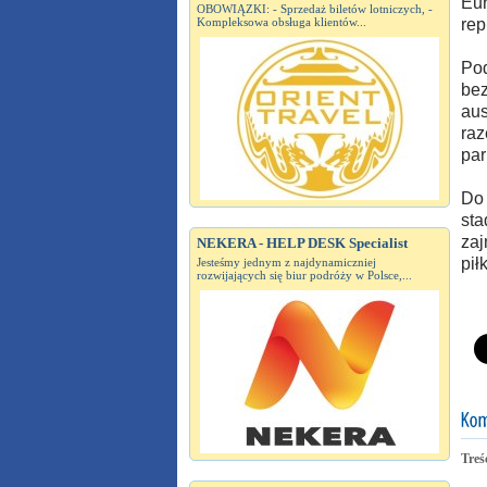
Eur
OBOWIĄZKI: - Sprzedaż biletów lotniczych, -
Kompleksowa obsługa klientów...
rep
Pod
bez
aus
raz
par
Do 
sta
zaj
NEKERA - HELP DESK Specialist
pił
Jesteśmy jednym z najdynamiczniej
rozwijających się biur podróży w Polsce,...
Treś