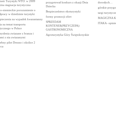
metr Turystyki WTO: w 2009
przygotował konkurs z okazji Dnia
dorosłych…
na stagnacja turystyczna
Dziecka
górskie przygo
ko-niemieckie porozumienie o
Bezpieczeństwo ekoturystyki
targi turystycz
pracy w dziedzinie turystyki
formy promocji ofert
MAGICZNA KA
pieczenia na wypadek kwarantanny
SPRZEDAM
ITAKA- opinie
a na temat transportu
KONTENER(PRZYCZEPA)
stycznego w Polsce
GASTRONOMICZNA
yslenia zwiazane z branza i
Agroturystyka Góry Świętokrzyskie
ami z nia zwiazanymi
ebny pilot Drezno i okolice 2
wca