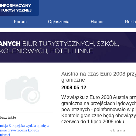
Forum
Ogłoszenia
Humor
Rekl
Austria na czas Euro 2008 prz
graniczne
2008-05-12
W związku z Euro 2008 Austria prz
graniczną na przejściach lądowych
powietrznych - poinformowało w p
Kontrole graniczne będą obowiąz
bacz także
czerwca do 1 lipca 2008 roku.
misja Europejska wydała opinię w
awie przywrócenia kontroli
r e k l a m a
nicznej