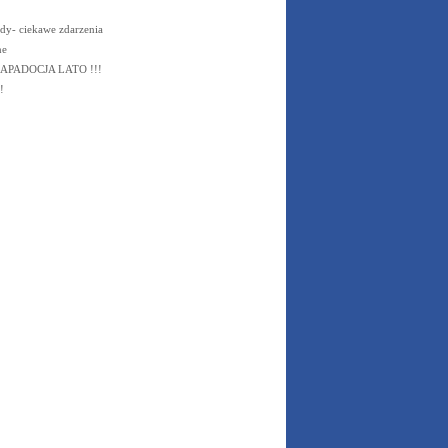
dy- ciekawe zdarzenia
ne
PADOCJA LATO !!!
!