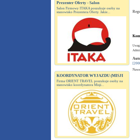
Prezenter Oferty - Salon
Salon Firmowy ITAKA poszukuje osoby na
Reg
stanowisko Prezentera Oferty. Jakie...
Kome
Uwaga
Admin
Auto
[200
Nawe
KOORDYNATOR WYJAZDU (MISJI
Firma ORIENT TRAVEL poszukuje osoby na
stanowisko koordynatora Misji...