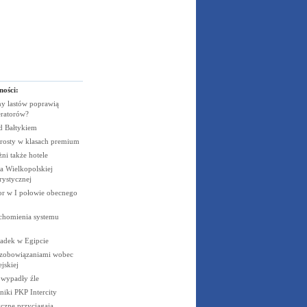
ności:
y lastów poprawią
eratorów?
ad
Bałtykiem
rosty w klasach
premium
żni także
hotele
 Wielkopolskiej
rystycznej
cor w I połowie obecnego
uchomienia systemu
padek w
Egipcie
 zobowiązaniami wobec
jskiej
e wypadły
źle
niki PKP
Intercity
czne przyciągają