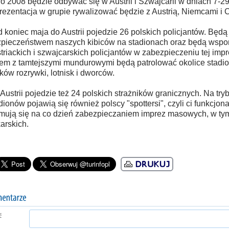
o 2008 będzie odbywać się w Austrii i Szwajcarii w dniach 7-2
rezentacja w grupie rywalizować będzie z Austrią, Niemcami i 
 koniec maja do Austrii pojedzie 26 polskich policjantów. Będ
pieczeństwem naszych kibiców na stadionach oraz będą wsp
triackich i szwajcarskich policjantów w zabezpieczeniu tej impr
em z tamtejszymi mundurowymi będą patrolować okolice stadio
ków rozrywki, lotnisk i dworców.
Austrii pojedzie też 24 polskich strażników granicznych. Na tr
dionów pojawią się również polscy "spottersi", czyli ci funkcjona
mują się na co dzień zabezpieczaniem imprez masowych, w ty
karskich.
ć