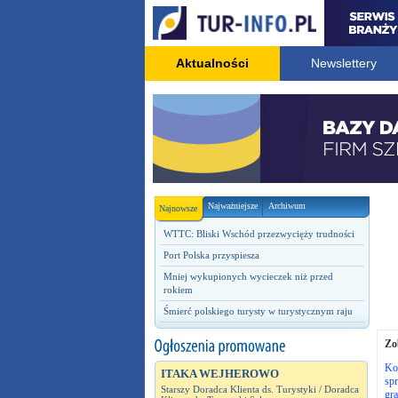
Aktualności
Newslettery
Najważniejsze
Archiwum
Najnowsze
WTTC: Bliski Wschód przezwycięży trudności
Port Polska przyspiesza
Mniej wykupionych wycieczek niż przed
rokiem
Śmierć polskiego turysty w turystycznym raju
Zo
Ko
ITAKA WEJHEROWO
spr
Starszy Doradca Klienta ds. Turystyki / Doradca
gra