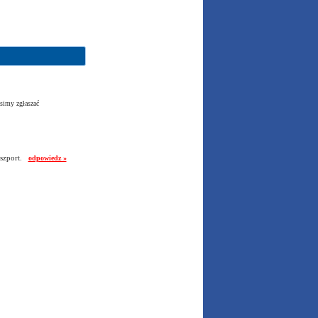
simy zgłaszać
aszport.
odpowiedz »