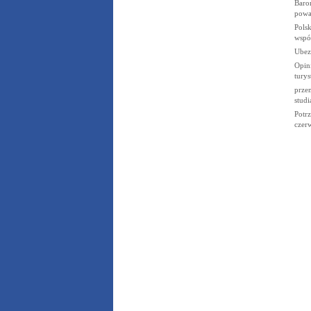
Baro
poważ
Pols
współ
Ubez
Opini
tury
przem
studi
Potrz
czer