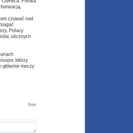
9 czerwca. Polska
Chorwacją.
ą oni czuwać nad
omagać
ezy. Polacy
nów, ulicznych
ybunach
riusze, którzy
m głównie meczy
Share