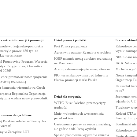
 centra informacji i promocji:
Dział prawo i podatki:
Starsze aktual
wództwo kujawsko-pomorskie
Port Polska
przyspiesza
Rekordowe cen
naczyło prawie 450 tys. na
wyniki
tourop
Agresywny pasażer Ryanair z
wyrokiem
ekty
turystyczne
NIK: Chaos n
IGHP mianuje nową dyrektor regionalną
ył Promocyjny Program Wsparcia
na
Mazowszu
IATA: Silne wz
tyki Przyjazdowej i Incentive
Accor podsumowuje pierwsze
półrocze
Michelin wyró
el
2026!
PIG: turystyka powinna być jednym z
Nowa kampania
chce promować nowe spojrzenie
filarów promocji marki
Polska
Organizacji
Tu
urystykę
regionalną
Ile zarobił Ac
 kampania wizerunkowa
Czech
roku?
arpacka Regionalna Organizacja
Dział dla turystów:
Jest termin ur
styczna wydała nowy
przewodnik
wjazdu do
UE
WTTC: Bliski Wschód przezwycięży
trudności
Tragiczny wy
Mniej wykupionych wycieczek niż
Kolejni OTA z
ł zmiana danych firm:
przed
rokiem
Komisji
Europe
ej Polaków odwiedza Skanię. Jak
Gastronomia patrzy na sezon z nadzieją,
Foodtrucki ni
y
wzrost?
ale goście nadal liczą
wydatki
Rekordowe wy
ny w Zarządzie
LOT
Sposób planowania wyjazdów zmienia
Festiwale muzy