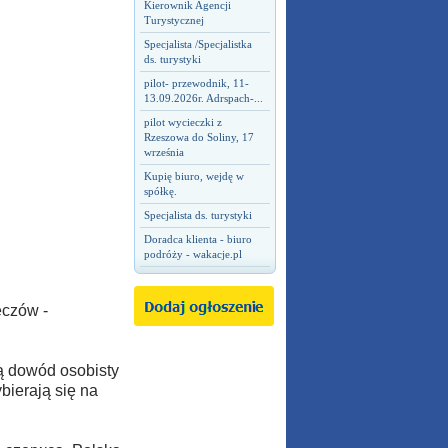
Kierownik Agencji
Turystycznej
Specjalista /Specjalistka
ds. turystyki
pilot- przewodnik, 11-
13.09.2026r. Adrspach-...
pilot wycieczki z
Rzeszowa do Soliny, 17
września
Kupię biuro, wejdę w
spółkę.
Specjalista ds. turystyki
Doradca klienta - biuro
podróży - wakacje.pl
eczów -
bą dowód osobisty
bierają się na