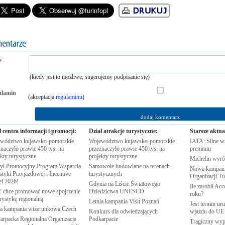
ć
(kiedy jest to możliwe, sugerujemy podpisanie się)
ulamin
(akceptacja
regulaminu
)
ł centra informacji i promocji:
Dział atrakcje turystyczne:
Starsze aktua
wództwo kujawsko-pomorskie
Województwo kujawsko-pomorskie
IATA: Silne w
naczyło prawie 450 tys. na
przeznaczyło prawie 450 tys. na
premium
ekty
turystyczne
projekty
turystyczne
Michelin wyró
ył Promocyjny Program Wsparcia
Samowole budowlane na terenach
Nowa kampania
tyki Przyjazdowej i Incentive
turystycznych
Organizacji
Tu
el
2026!
Gdynia na Liście Światowego
Ile zarobił Ac
chce promować nowe spojrzenie
Dziedzictwa
UNESCO
roku?
urystykę
regionalną
Letnia kampania Visit
Poznań
Jest termin ur
 kampania wizerunkowa
Czech
Konkurs dla odwiedzających
wjazdu do
UE
arpacka Regionalna Organizacja
Podkarpacie
Tragiczny wy