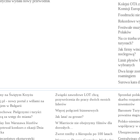
styczna wydała nowy
przewodnik
Kolejni OTA z
Komisji
Europe
Foodtrucki ni
Rekordowe w
Festiwale muzy
Polaków
Na co trzeba u
turystach?
Jak firmy wind
noclegową?
Limit płynów b
wybranych
Dwa kraje zost
roamingiem
Surowa kara d
ny na Świętym Krzyżu
Związki zawodowe LOT chcą
Sprzedaż polsk
przywrócenia do pracy dwóch swoich
skarbu rozpatr
j.pl - nowy portal z willami na
liderów
inwestorów
jem w Bułgarii
Więcej połączeń biznesowych
Barometr Tury
ochowa: Pielgrzymi i turyści
poważna stagna
cą za wstęp do miasta?
Jak latać za grosze?
Polsko-niemiec
day Inn Warszawa Józefów
W Marriocie nie obejrzymy filmów dla
współpracy w d
gotował konkurs z okazji Dnia
dorosłych…
cka
Ubezpieczenia
Zwrot rzeźby z Akropolu po 100 latach
ieczeństwo ekoturystyki
Centralwings c
Warszawa: Dworce Centralny, Wschodni