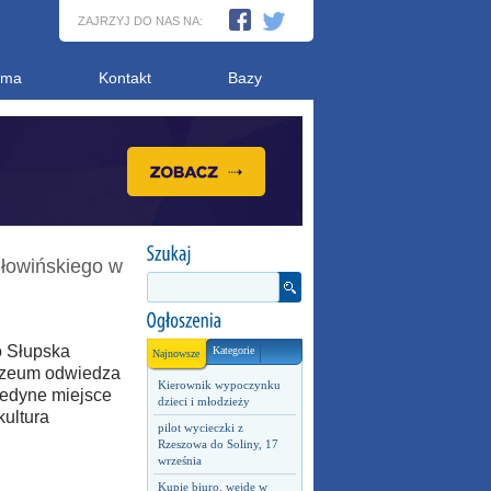
ZAJRZYJ DO NAS NA:
ama
Kontakt
Bazy
łowińskiego w
o Słupska
Kategorie
Najnowsze
uzeum odwiedza
Kierownik wypoczynku
 jedyne miejsce
dzieci i młodzieży
ultura
pilot wycieczki z
Rzeszowa do Soliny, 17
września
Kupię biuro, wejdę w