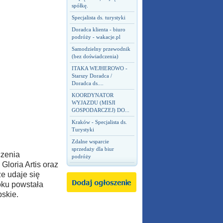
spółkę.
Specjalista ds. turystyki
Doradca klienta - biuro
podróży - wakacje.pl
Samodzielny przewodnik
(bez doświadczenia)
ITAKA WEJHEROWO -
Starszy Doradca /
Doradca ds....
KOORDYNATOR
WYJAZDU (MISJI
GOSPODARCZEJ) DO...
Kraków - Specjalista ds.
Turystyki
Zdalne wsparcie
sprzedaży dla biur
czenia
podróży
Gloria Artis oraz
że udaje się
oku powstała
skie.