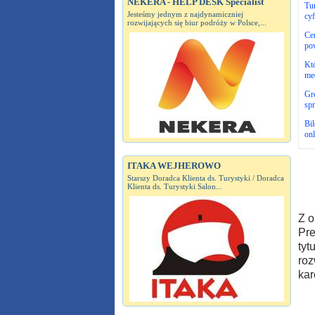
NEKERA - HELP DESK Specialist
Tur
Jesteśmy jednym z najdynamiczniej
cy
rozwijających się biur podróży w Polsce,...
Cer
po
Któ
me
Gre
sp
Bi
onl
ITAKA WEJHEROWO
Starszy Doradca Klienta ds. Turystyki / Doradca
Klienta ds. Turystyki Salon...
Z o
Pre
tyt
roz
kar