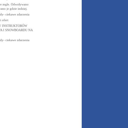
we mgle. Odwoływano
wano je gdzie indziej.
dy- ciekawe zdarzenia
 ofert
Y INSTRUKTORÓW
A I SNOWBOARDU NA
dy- ciekawe zdarzenia