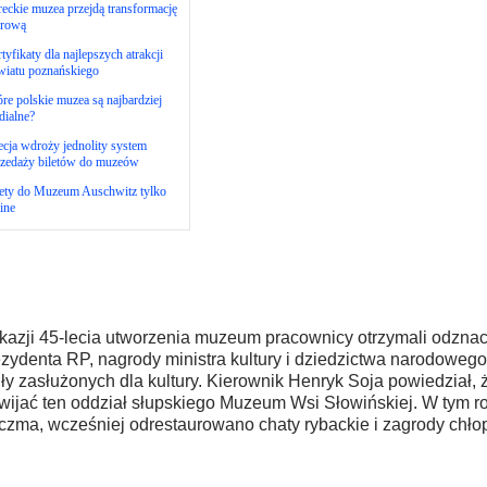
eckie muzea przejdą transformację
frową
tyfikaty dla najlepszych atrakcji
wiatu poznańskiego
re polskie muzea są najbardziej
dialne?
cja wdroży jednolity system
rzedaży biletów do muzeów
lety do Muzeum Auschwitz tylko
ine
kazji 45-lecia utworzenia muzeum pracownicy otrzymali odzna
zydenta RP, nagrody ministra kultury i dziedzictwa narodowego 
uły zasłużonych dla kultury. Kierownik Henryk Soja powiedział, 
wijać ten oddział słupskiego Muzeum Wsi Słowińskiej. W tym r
czma, wcześniej odrestaurowano chaty rybackie i zagrody chłop