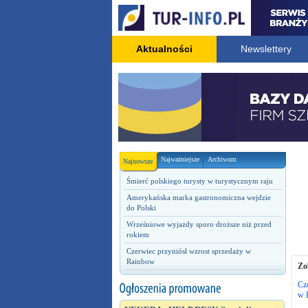
Aktualności
Newslettery
Najważniejsze
Archiwum
Najnowsze
Śmierć polskiego turysty w turystycznym raju
Amerykańska marka gastronomiczna wejdzie
do Polski
Wrześniowe wyjazdy sporo droższe niż przed
rokiem
Czerwiec przyniósł wzrost sprzedaży w
Rainbow
Zo
Cze
w 