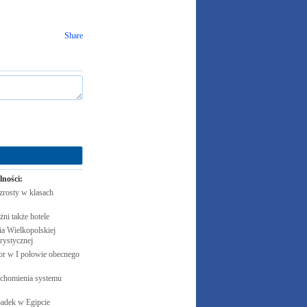
Share
lności:
zrosty w klasach
żni także
hotele
 Wielkopolskiej
rystycznej
cor w I połowie obecnego
uchomienia systemu
padek w
Egipcie