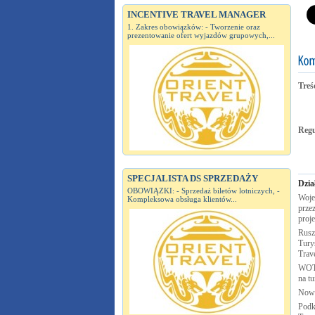
INCENTIVE TRAVEL MANAGER
1. Zakres obowiązków: - Tworzenie oraz
prezentowanie ofert wyjazdów grupowych,...
Treś
Reg
SPECJALISTA DS SPRZEDAŻY
Dzia
OBOWIĄZKI: - Sprzedaż biletów lotniczych, -
Woje
Kompleksowa obsługa klientów...
przez
proj
Rusz
Turys
Trav
WOT 
na t
Nowa
Podk