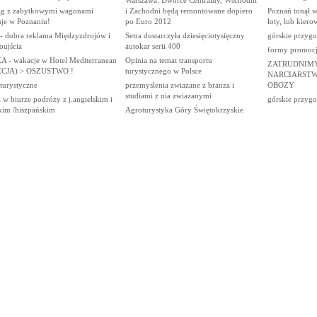
ąg z zabytkowymi wagonami
i Zachodni będą remontowane dopiero
Poznań tonął 
uje w Poznaniu!
po Euro 2012
loty, lub kiero
 - dobra reklama Międzyzdrojów i
Setra dostarczyła dziesięciotysięczny
górskie przygo
oujścia
autokar serii 400
formy promocji
A - wakacje w Hotel Mediterranean
Opinia na temat transportu
ZATRUDNIM
CJA) > OSZUSTWO !
turystycznego w Polsce
NARCIARSTW
 turystyczne
przemyslenia zwiazane z branza i
OBOZY
studiami z nia zwiazanymi
 w biurze podróży z j.angielskim i
górskie przygo
kim /hiszpańskim
Agroturystyka Góry Świętokrzyskie