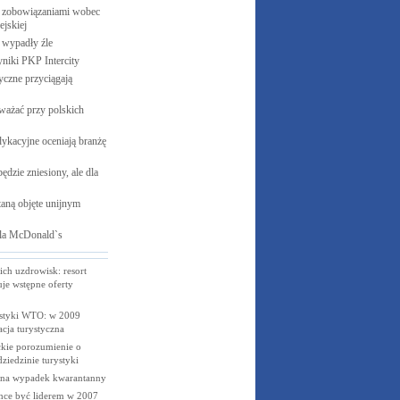
 zobowiązaniami wobec
jskiej
e wypadły
źle
yniki PKP
Intercity
czne przyciągają
ważać przy polskich
ykacyjne oceniają branżę
ędzie zniesiony, ale dla
aną objęte unijnym
la
McDonald`s
ich uzdrowisk: resort
uje wstępne oferty
styki WTO: w 2009
cja turystyczna
kie porozumienie o
ziedzinie turystyki
 na wypadek kwarantanny
hce być liderem w 2007