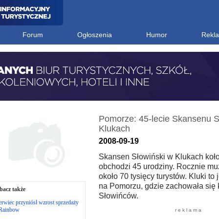
Forum
Ogłoszenia
Humor
Rekl
Pomorze: 45-lecie Skansenu S
Klukach
2008-09-19
Skansen Słowiński w Klukach koł
obchodzi 45 urodziny. Rocznie m
około 70 tysięcy turystów. Kluki to
na Pomorzu, gdzie zachowała się k
bacz także
Słowińców.
rwiec przyniósł wzrost sprzedaży
Rainbow
r e k l a m a