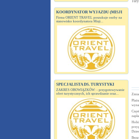
Tury
KOORDYNATOR WYJAZDU (MISJI
Firma ORIENT TRAVEL poszukuje osoby na
stanowisko koordynatora Misji...
SPECJALISTA DS. TURYSTYKI
ZAKRES OBOWIĄZKÓW: - przygotowywanie
ofert turystycznych, ich sprawdzanie oraz...
Zmia
Plażu
wyna
Częst
zapła
Holi
przy
Dzie
Bezp