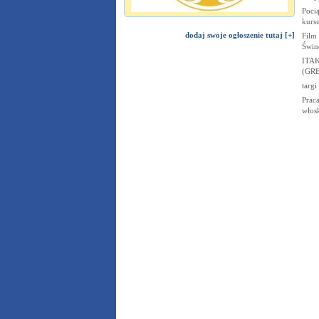
Poci
kurs
dodaj swoje ogłoszenie tutaj [+]
Film
Świn
ITAK
(GRE
targi
Praca
włos