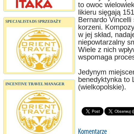
to owoc wielowiek
likieru sięgają 1
Bernardo Vincelli 
SPECJALISTA DS SPRZEDAŻY
korzeni. Kompozyc
w jej skład, nadaj
niepowtarzalny s
Wiele z nich wpł
wspomaga procesy
Jedynym miejscem
benedyktynka to 
INCENTIVE TRAVEL MANAGER
(wielkopolskie).