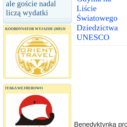
ale goście nadal
Liście
liczą wydatki
Światowego
Dziedzictwa
KOORDYNATOR WYJAZDU (MISJI
UNESCO
ITAKA WEJHEROWO
Benedyktynka pro