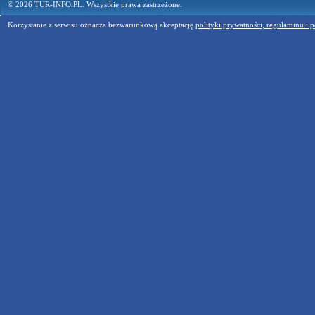
© 2026 TUR-INFO.PL. Wszystkie prawa zastrzeżone.
Korzystanie z serwisu oznacza bezwarunkową akceptację
polityki prywatności, regulaminu i p