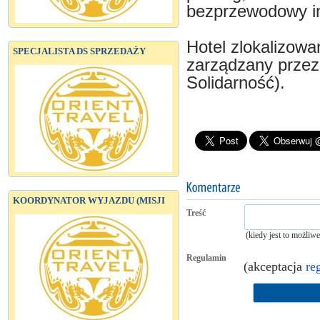
bezprzewodowy in
Hotel zlokalizowan
SPECJALISTA DS SPRZEDAŻY
zarządzany prze
Solidarność).
KOORDYNATOR WYJAZDU (MISJI
Treść
(kiedy jest to możliw
Regulamin
(akceptacja
re