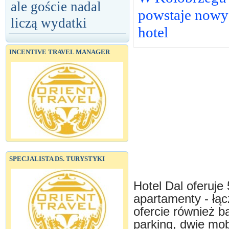
ale goście nadal
powstaje nowy
liczą wydatki
hotel
INCENTIVE TRAVEL MANAGER
SPECJALISTA DS. TURYSTYKI
Hotel Dal oferuje
apartamenty - łą
ofercie również b
parking, dwie mob