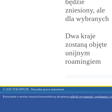
będzie
zniesiony, ale
dla
wybranych
Dwa kraje
zostaną objęte
unijnym
roamingiem
© 2026 TUR-INFO.PL. Wszystkie prawa zastrzeżone.
Korzystanie z serwisu oznacza bezwarunkową akceptację
polityki prywatności, regulaminu i p