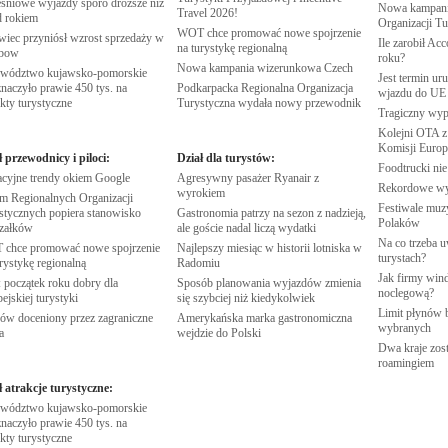
śniowe wyjazdy sporo droższe niż
Nowa kampania
Travel
2026!
d
rokiem
Organizacji
Tu
WOT chce promować nowe spojrzenie
wiec przyniósł wzrost sprzedaży w
Ile zarobił Ac
na turystykę
regionalną
nbow
roku?
Nowa kampania wizerunkowa
Czech
wództwo kujawsko-pomorskie
Jest termin ur
naczyło prawie 450 tys. na
Podkarpacka Regionalna Organizacja
wjazdu do
UE
ekty
turystyczne
Turystyczna wydała nowy
przewodnik
Tragiczny wy
Kolejni OTA z
Komisji
Europe
ł przewodnicy i piloci:
Dział dla turystów:
Foodtrucki ni
cyjne trendy okiem
Google
Agresywny pasażer Ryanair z
Rekordowe w
wyrokiem
m Regionalnych Organizacji
Festiwale muzy
stycznych popiera stanowisko
Gastronomia patrzy na sezon z nadzieją,
Polaków
załków
ale goście nadal liczą
wydatki
Na co trzeba u
chce promować nowe spojrzenie
Najlepszy miesiąc w historii lotniska w
turystach?
urystykę
regionalną
Radomiu
Jak firmy wind
 początek roku dobry dla
Sposób planowania wyjazdów zmienia
noclegową?
pejskiej
turystyki
się szybciej niż
kiedykolwiek
Limit płynów b
ów doceniony przez zagraniczne
Amerykańska marka gastronomiczna
wybranych
a
wejdzie do
Polski
Dwa kraje zost
roamingiem
ł atrakcje turystyczne:
wództwo kujawsko-pomorskie
naczyło prawie 450 tys. na
ekty
turystyczne