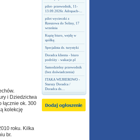
pilot- przewodnik, 11-
13.09.2026r. Adrspach-...
pilot wycieczki z
Rzeszowa do Soliny, 17
września
Kupię biuro, wejdę w
spółkę.
Specjalista ds. turystyki
Doradca klienta - biuro
podróży - wakacje.pl
Samodzielny przewodnik
(bez doświadczenia)
ITAKA WEJHEROWO -
Starszy Doradca /
Doradca ds....
echów.
ury i Dziedzictwa
łącznie ok. 300
ą kolekcję
2010 roku. Kilka
u br.