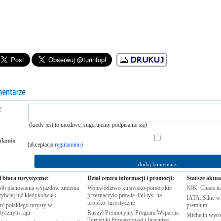
ć
(kiedy jest to możliwe, sugerujemy podpisanie się)
ulamin
(akceptacja
regulaminu
)
ł biura turystyczne:
Dział centra informacji i promocji:
Starsze aktua
ób planowania wyjazdów zmienia
Województwo kujawsko-pomorskie
NIK: Chaos n
zybciej niż
kiedykolwiek
przeznaczyło prawie 450 tys. na
IATA: Silne w
projekty
turystyczne
rć polskiego turysty w
premium
stycznym
raju
Ruszył Promocyjny Program Wsparcia
Michelin wyró
Turystyki Przyjazdowej i Incentive