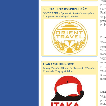
Wrze
prze
SPECJALISTA DS SPRZEDAŻY
Czer
Rai
OBOWIĄZKI: - Sprzedaż biletów lotniczych, -
Kompleksowa obsługa klientów...
Woje
przez
proj
Dzia
Waka
Foru
Tury
mars
WOT 
na t
ITAKA WEJHEROWO
ETC:
Starszy Doradca Klienta ds. Turystyki / Doradca
euro
Klienta ds. Turystyki Salon...
Krak
medi
Dzia
Woje
przez
proj