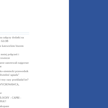
a załączy dodatki na
 i GLOB
 z katowickim biurem
: mniej połączeń i
acownicze
larze zanotowali najgorsze
at
sko-niemiecki przewodnik
dwiedzić sąsiada"
 trzy razy przekładał lot?
 WYCHOWAWCA,
ne
WŁOCHY - CAPRI -
NA!!
zakopane