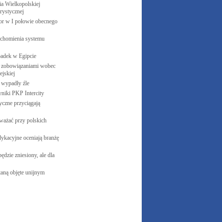
 Wielkopolskiej
rystycznej
cor w I połowie obecnego
uchomienia systemu
padek w
Egipcie
 zobowiązaniami wobec
jskiej
e wypadły
źle
yniki PKP
Intercity
czne przyciągają
ważać przy polskich
ykacyjne oceniają branżę
ędzie zniesiony, ale dla
aną objęte unijnym