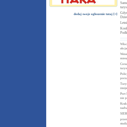
Samo
tury
Gdyn
dodaj swoje ogłoszenie tutaj [+]
Dzie
Letn
Konk
Podk
Włoc
akcj
Wene
mies
Cora
turys
Polic
porz
Turyś
żmije
Port 
nie p
Krak
nadw
SIE
przem
studi