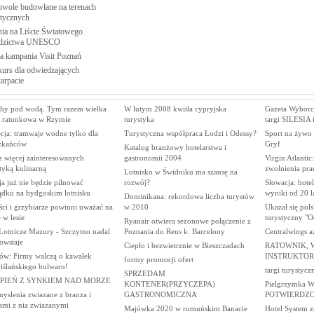
wole budowlane na terenach
stycznych
ia na Liście Światowego
dzictwa
UNESCO
ia kampania Visit
Poznań
urs dla odwiedzających
arpacie
hy pod wodą. Tym razem wielka
W lutym 2008 kwitła cypryjska
Gazeta Wyborcz
a ratunkowa w Rzymie
turystyka
targi SILESIA
cja: tramwaje wodne tylko dla
Turystyczna współpraca Łodzi i Odessy?
Sport na żywo
zkańców
Gryf
Katalog branżowy hotelarstwa i
z więcej zainteresowanych
gastronomii 2004
Virgin Atlantic
tyką kulinarną
zwolnienia pr
Lotnisko w Świdniku ma szansę na
ja już nie będzie pilnować
rozwój?
Słowacja: hote
ądku na bydgoskim lotnisku
wyniki od 20 l
Dominikana: rekordowa liczba turystów
ci i grzybiarze powinni uważać na
w 2010
Ukazał się pol
 w lesie
turystyczny "O
Ryanair otwiera sezonowe połączenie z
Lotnicze Mazury - Szczytno nadal
Poznania do Reus k. Barcelony
Centralwings aż
owstaje
Ciepło i bezwietrznie w Bieszczadach
RATOWNIK,
ów: Firmy walczą o kawałek
INSTRUKTOR
formy promocji ofert
iślańskiego bulwaru!
targi turystycz
SPRZEDAM
RPIEŃ Z SYNKIEM NAD MORZE
KONTENER(PRZYCZEPA)
Pielgrzymka 
yslenia zwiazane z branza i
GASTRONOMICZNA
POTWIERDZO
ami z nia zwiazanymi
Majówka 2020 w rumuńskim Banacie
Hotel System 