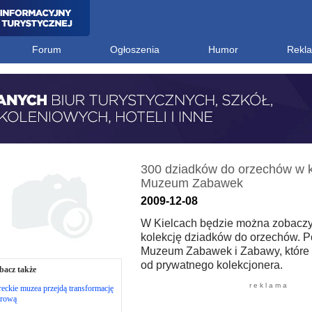
Forum
Ogłoszenia
Humor
Rekl
300 dziadków do orzechów w k
Muzeum Zabawek
2009-12-08
W Kielcach będzie można zobaczy
kolekcję dziadków do orzechów. P
Muzeum Zabawek i Zabawy, które 
od prywatnego kolekcjonera.
bacz także
r e k l a m a
eckie muzea przejdą transformację
frową