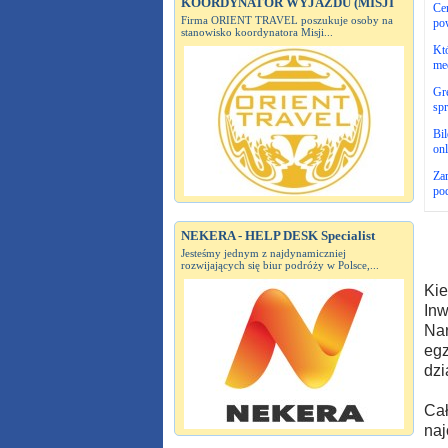
KOORDYNATOR WYJAZDU (MISJI
Cer
Firma ORIENT TRAVEL poszukuje osoby na
po
stanowisko koordynatora Misji...
Któ
me
Gre
sp
Bi
onl
Za
po
NEKERA - HELP DESK Specialist
Jesteśmy jednym z najdynamiczniej
rozwijających się biur podróży w Polsce,...
Kie
Inw
Nar
egz
dzi
Cał
naj