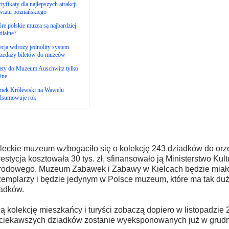
tyfikaty dla najlepszych atrakcji
wiatu poznańskiego
re polskie muzea są najbardziej
dialne?
cja wdroży jednolity system
rzedaży biletów do muzeów
lety do Muzeum Auschwitz tylko
ine
mek Królewski na Wawelu
dsumowuje rok
leckie muzeum wzbogaciło się o kolekcję 243 dziadków do orz
estycja kosztowała 30 tys. zł, sfinansowało ją Ministerstwo Kult
odowego. Muzeum Zabawek i Zabawy w Kielcach będzie miało 
emplarzy i będzie jedynym w Polsce muzeum, które ma tak duż
adków.
ą kolekcję mieszkańcy i turyści zobaczą dopiero w listopadzie 
ciekawszych dziadków zostanie wyeksponowanych już w grudni