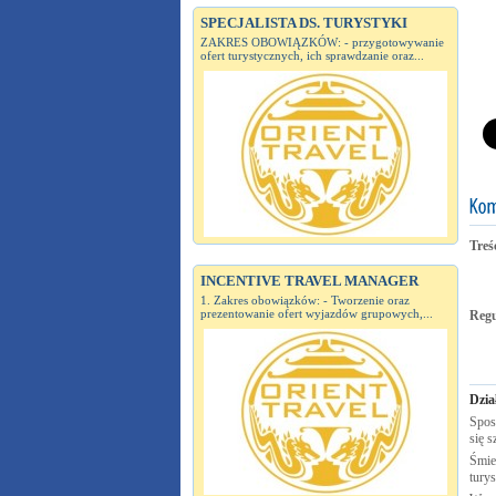
SPECJALISTA DS. TURYSTYKI
ZAKRES OBOWIĄZKÓW: - przygotowywanie
ofert turystycznych, ich sprawdzanie oraz...
Treś
INCENTIVE TRAVEL MANAGER
1. Zakres obowiązków: - Tworzenie oraz
prezentowanie ofert wyjazdów grupowych,...
Reg
Dzia
Spos
się s
Śmie
tury