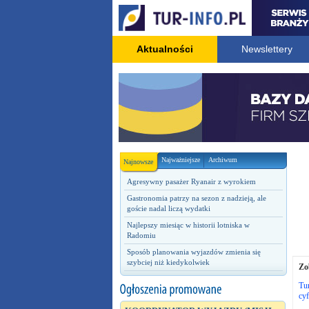
Aktualności
Newslettery
Najważniejsze
Archiwum
Najnowsze
Agresywny pasażer Ryanair z wyrokiem
Gastronomia patrzy na sezon z nadzieją, ale
goście nadal liczą wydatki
Najlepszy miesiąc w historii lotniska w
Radomiu
Sposób planowania wyjazdów zmienia się
szybciej niż kiedykolwiek
Zo
Tur
cy