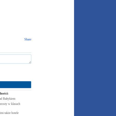
Share
lności:
ad
Bałtykiem
zrosty w klasach
żni także
hotele