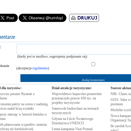
ć
(kiedy jest to możliwe, sugerujemy podpisanie się)
ulamin
(akceptacja
regulaminu
)
ł dla turystów:
Dział atrakcje turystyczne:
Starsze aktua
sywny pasażer Ryanair z
Województwo kujawsko-pomorskie
NIK: Chaos n
kiem
przeznaczyło prawie 450 tys. na
IATA: Silne w
projekty
turystyczne
onomia patrzy na sezon z nadzieją,
premium
oście nadal liczą
wydatki
Samowole budowlane na terenach
Michelin wyró
turystycznych
pszy miesiąc w historii lotniska w
Nowa kampania
omiu
Gdynia na Liście Światowego
Organizacji
Tu
Dziedzictwa
UNESCO
ób planowania wyjazdów zmienia
Ile zarobił Ac
zybciej niż
kiedykolwiek
Letnia kampania Visit
Poznań
roku?