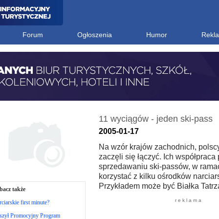
Forum
Ogłoszenia
Humor
Rekl
11 wyciągów - jeden ski-pass
2005-01-17
Na wzór krajów zachodnich, polscy
zaczęli się łączyć. Ich współpraca
sprzedawaniu ski-passów, w rama
korzystać z kilku ośrodków narciar
Przykładem może być Białka Tatrz
bacz także
r e k l a m a
ciarskie first minute?
szył Promocyjny Program