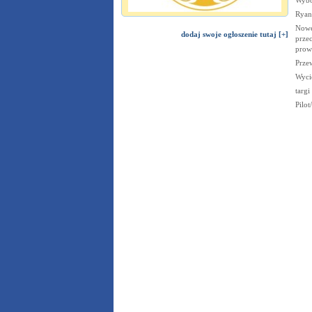
Ryana
Nowe
dodaj swoje ogłoszenie tutaj [+]
prze
prow
Prze
Wycie
targi
Pilo