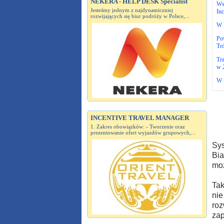
NEKERA - HELP DESK Specialist
Wsp
Jesteśmy jednym z najdynamiczniej
Inc
rozwijających się biur podróży w Polsce,...
W 
Po
Tró
Tra
w 
W P
INCENTIVE TRAVEL MANAGER
1. Zakres obowiązków: - Tworzenie oraz
prezentowanie ofert wyjazdów grupowych,...
Sys
Bia
moż
Tak
nie
roz
zap