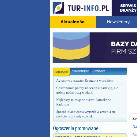
Aktualności
Newslettery
Najważniejsze
Archiwum
Najnowsze
Agresywny pasażer Ryanair z wyrokiem
Gastronomia patrzy na sezon z nadzieją, ale
goście nadal liczą wydatki
Najlepszy miesiąc w historii lotniska w
Radomiu
Sposób planowania wyjazdów zmienia się
szybciej niż kiedykolwiek
Zo
Nar
Ru