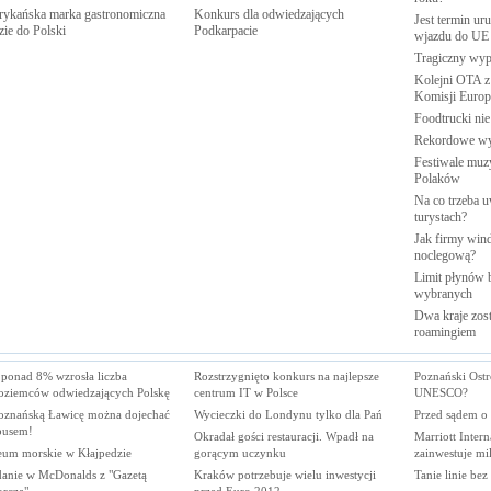
ykańska marka gastronomiczna
Konkurs dla odwiedzających
Jest termin ur
zie do
Polski
Podkarpacie
wjazdu do
UE
Tragiczny wy
Kolejni OTA z
Komisji
Europe
Foodtrucki ni
Rekordowe w
Festiwale muzy
Polaków
Na co trzeba u
turystach?
Jak firmy wind
noclegową?
Limit płynów b
wybranych
Dwa kraje zost
roamingiem
 ponad 8% wzrosła liczba
Rozstrzygnięto konkurs na najlepsze
Poznański Ostr
oziemców odwiedzających Polskę
centrum IT w Polsce
UNESCO?
oznańską Ławicę można dojechać
Wycieczki do Londynu tylko dla Pań
Przed sądem o 
busem!
Okradał gości restauracji. Wpadł na
Marriott Inter
um morskie w Kłajpedzie
gorącym uczynku
zainwestuje mi
danie w McDonalds z "Gazetą
Kraków potrzebuje wielu inwestycji
Tanie linie be
rczą"
przed Euro 2012