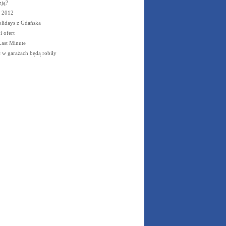
zją?
o 2012
lidays z Gdańska
 ofert
ast Minute
c w garażach będą robiły