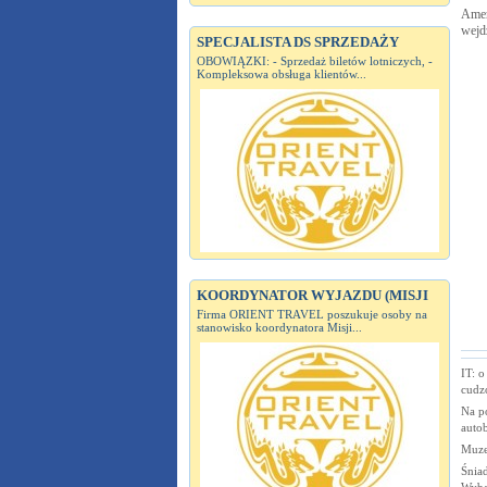
Amer
wejd
SPECJALISTA DS SPRZEDAŻY
OBOWIĄZKI: - Sprzedaż biletów lotniczych, -
Kompleksowa obsługa klientów...
KOORDYNATOR WYJAZDU (MISJI
Firma ORIENT TRAVEL poszukuje osoby na
stanowisko koordynatora Misji...
IT: o
cudz
Na p
auto
Muze
Śnia
Wybo