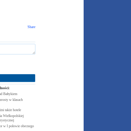
Share
lności:
ad
Bałtykiem
zrosty w klasach
żni także
hotele
 Wielkopolskiej
rystycznej
cor w I połowie obecnego