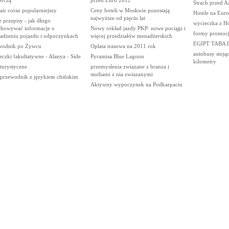
Strach przed A
ir coraz popularniejszy
Ceny hoteli w Moskwie pozostają
Hotele na Eur
najwyższe od pięciu lat
 przepisy - jak długo
wycieczka z Ho
chowywać informacje o
Nowy rokład jazdy PKP: nowe pociągi i
formy promocji
adzeniu pojazdu i odpoczynkach
więcej przedziałów menadżerskich
EGIPT TABA L
wodnik po Żywcu
Opłata trasowa na 2011 rok
autobusy stoją
czki fakultatywne - Alanya - Side
Pyramisa Blue Lagoon
kilometry
 turystyczne
przemyslenia zwiazane z branza i
studiami z nia zwiazanymi
t/przewodnik z językiem chińskim
Aktywny wypoczynek na Podkarpaciu