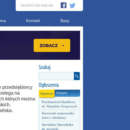
ZAJRZYJ DO NAS NA:
ama
Kontakt
Bazy
 przedsiębiorcy
 polega na
Kategorie
Najnowsze
ch których można
Przedstawiciel Handlowy
skich.
ds. Wyjazdów Grupowych
ańska.
Kierownik wypoczynku
dzieci i młodzieży
Specjalista /Specjalistka
ds. turystyki