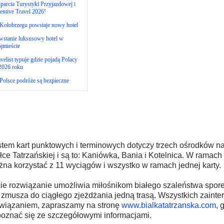
arcia Turystyki Przyjazdowej i
entive Travel 2026!
Kołobrzegu powstaje nowy hotel
wstanie luksusowy hotel w
jmieście
velist typuje gdzie pojadą Polacy
2026 roku
olsce podróże są bezpieczne
tem kart punktowych i terminowych dotyczy trzech ośrodków na
łce Tatrzańskiej i są to: Kaniówka, Bania i Kotelnica. W ramac
na korzystać z 11 wyciągów i wszystko w ramach jednej karty.
ie rozwiązanie umożliwia miłośnikom białego szaleństwa spore
 zmusza do ciągłego zjeżdżania jedną trasą. Wszystkich zaint
wiązaniem, zapraszamy na stronę
www.bialkatatrzanska.com
, 
oznać się ze szczegółowymi informacjami.