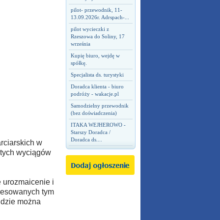
pilot- przewodnik, 11-
13.09.2026r. Adrspach-...
pilot wycieczki z
Rzeszowa do Soliny, 17
września
Kupię biuro, wejdę w
spółkę.
Specjalista ds. turystyki
Doradca klienta - biuro
podróży - wakacje.pl
Samodzielny przewodnik
(bez doświadczenia)
ITAKA WEJHEROWO -
Starszy Doradca /
Doradca ds....
rciarskich w
h tych wyciągów
 urozmaicenie i
eresowanych tym
gdzie można