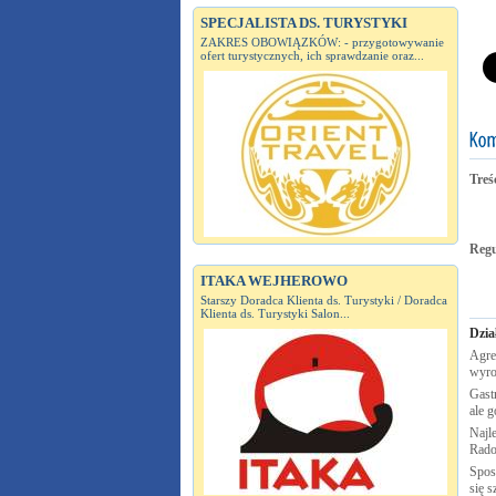
SPECJALISTA DS. TURYSTYKI
ZAKRES OBOWIĄZKÓW: - przygotowywanie
ofert turystycznych, ich sprawdzanie oraz...
Treś
Reg
ITAKA WEJHEROWO
Starszy Doradca Klienta ds. Turystyki / Doradca
Klienta ds. Turystyki Salon...
Dzia
Agre
wyro
Gastr
ale g
Najle
Rad
Spos
się s