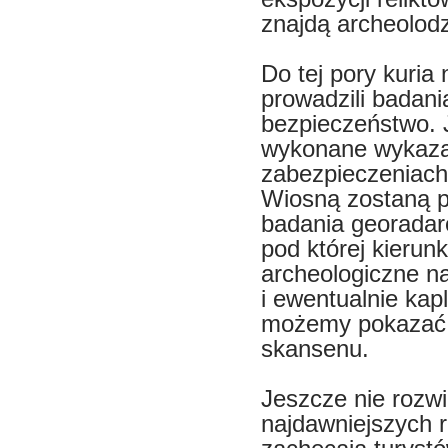
znajdą archeolodz
Do tej pory kuria
prowadzili badani
bezpieczeństwo. J
wykonane wykazał
zabezpieczeniach
Wiosną zostaną p
badania georadar
pod której kieru
archeologiczne na
i ewentualnie kap
możemy pokazać n
skansenu.
Jeszcze nie rozw
najdawniejszych r