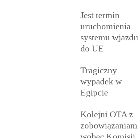
Jest termin
uruchomienia
systemu wjazd
do
UE
Tragiczny
wypadek w
Egipcie
Kolejni OTA z
zobowiązaniam
wobec Komisji