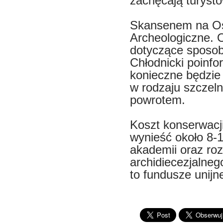
zachęcają turyst
Skansenem na Os
Archeologiczne. 
dotyczące sposob
Chłodnicki poinf
konieczne będzie
w rodzaju szczeln
powrotem.
Koszt konserwacj
wynieść około 8-
akademii oraz r
archidiecezjalneg
to fundusze unijn