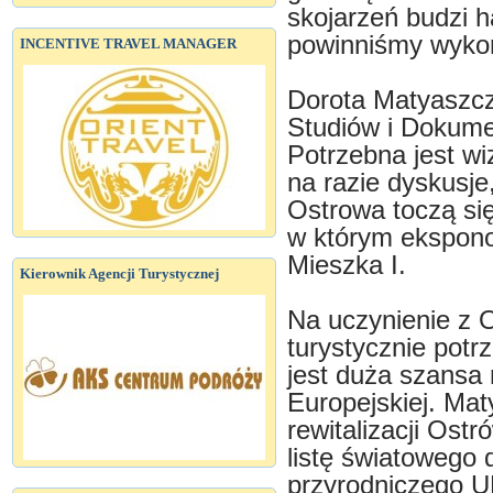
skojarzeń budzi h
powinniśmy wykor
INCENTIVE TRAVEL MANAGER
Dorota Matyaszcz
Studiów i Dokume
Potrzebna jest w
na razie dyskusj
Ostrowa toczą si
w którym ekspono
Mieszka I.
Kierownik Agencji Turystycznej
Na uczynienie z 
turystycznie potrz
jest duża szansa 
Europejskiej. Ma
rewitalizacji Ost
listę światowego 
przyrodniczego U