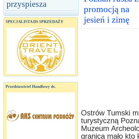
przyspiesza
promocją na
jesień i zimę
SPECJALISTA DS SPRZEDAŻY
Przedstawiciel Handlowy ds.
Ostrów Tumski ma
turystyczną Pozna
Muzeum Archeolog
granicą mało kto