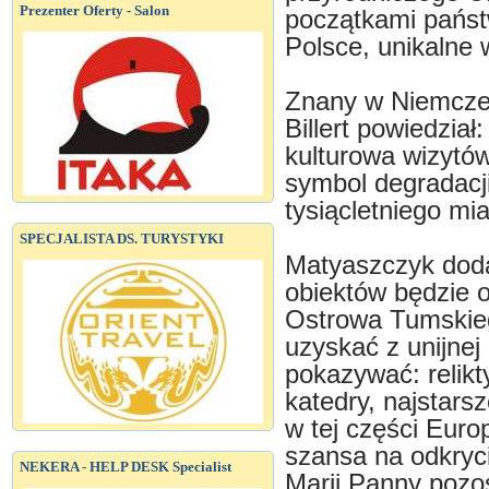
Prezenter Oferty - Salon
początkami państ
Polsce, unikalne w
Znany w Niemczech
Billert powiedział
kulturowa wizytó
symbol degradacji
tysiącletniego mia
SPECJALISTA DS. TURYSTYKI
Matyaszczyk dodaj
obiektów będzie o
Ostrowa Tumskie
uzyskać z unijne
pokazywać: relikt
katedry, najstars
w tej części Euro
szansa na odkryci
NEKERA - HELP DESK Specialist
Marii Panny pozos