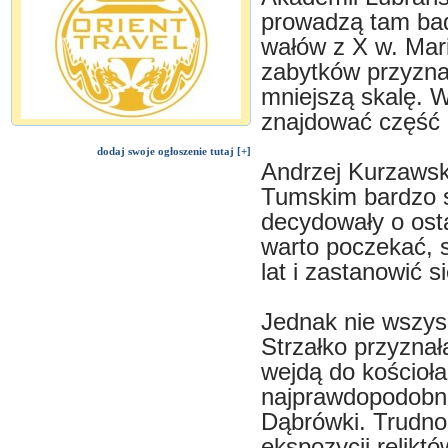
prowadzą tam bad
wałów z X w. Mari
zabytków przyzna
mniejszą skalę. 
znajdować część 
dodaj swoje ogłoszenie tutaj [+]
Andrzej Kurzawsk
Tumskim bardzo s
decydowały o ost
warto poczekać, s
lat i zastanowić s
Jednak nie wszys
Strzałko przyznał
wejdą do kościoła
najprawdopodobnie
Dąbrówki. Trudno
ekspozycji relikt