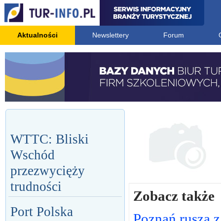
Aktualności
Newslettery
Forum
WTTC: Bliski
Wschód
przezwycięży
trudności
Zobacz także
Port Polska
Poznań rusza z