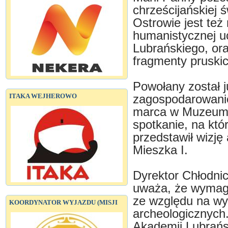
chrześcijańskiej 
Ostrowie jest też
humanistycznej u
Lubrańskiego, oraz
fragmenty pruski
Powołany został j
ITAKA WEJHEROWO
zagospodarowani
marca w Muzeum 
spotkanie, na któ
przedstawił wizję
Mieszka I.
Dyrektor Chłodni
uważa, że wymag
ze względu na wy
KOORDYNATOR WYJAZDU (MISJI
archeologicznyc
Akademii Lubrańs