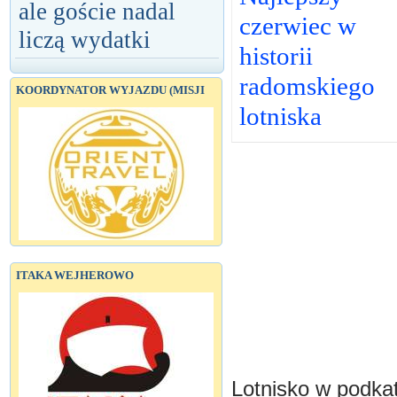
ale goście nadal
czerwiec w
liczą wydatki
historii
radomskiego
KOORDYNATOR WYJAZDU (MISJI
lotniska
ITAKA WEJHEROWO
Lotnisko w podka