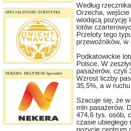
Według rzecznika
Orzecha, wejście
SPECJALISTA DS. TURYSTYKI
wiodącą pozycję 
lotów czarterowyc
Przeloty tego typ
przewoźników, w 
Podkatowickie lot
Polsce. W zeszły
pasażerów, czyli 
NEKERA - HELP DESK Specialist
Wzrost liczby pa
35,5%, a w ruchu
Szacuje się, że w
mln pasażerów. D
474,6 tys. osób, 
czasie ubiegłego 
pozycję centrum 