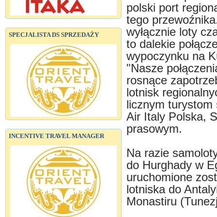
polski port regio
tego przewoźnika.
wyłącznie loty c
SPECJALISTA DS SPRZEDAŻY
to dalekie połącz
wypoczynku na Kub
"Nasze połączeni
rosnące zapotrzeb
lotnisk regionaln
licznym turystom
Air Italy Polska
prasowym.
INCENTIVE TRAVEL MANAGER
Na razie samoloty
do Hurghady w Eg
uruchomione zost
lotniska do Antaly
Monastiru (Tunezj