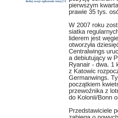
dodaj swoje ogłoszenie tutaj [+]
pierwszym kwarta
prawie 35 tys. os
W 2007 roku zost
siatka regularnyc
liderem jest węgie
otworzyła dziesi
Centralwings uru
a debiutujący w P
Ryanair - dwa. 1 
z Katowic rozpoczę
Germanwings. Ty
początkiem kwiet
przewoźnika z lot
do Kolonii/Bonn o
Przedstawiciele p
zabiega o nowych