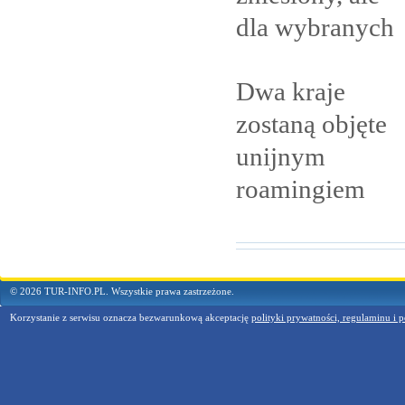
dla
wybranych
Dwa kraje
zostaną objęte
unijnym
roamingiem
© 2026 TUR-INFO.PL. Wszystkie prawa zastrzeżone.
Korzystanie z serwisu oznacza bezwarunkową akceptację
polityki prywatności, regulaminu i p